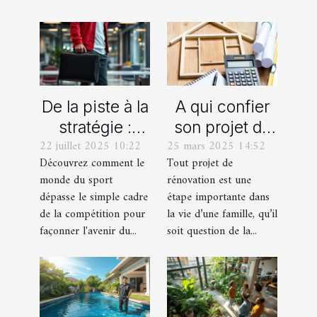
De la piste à la
A qui confier
stratégie :
son projet de
22 juillet 2025 10:22
25 mars 2025 14:52
quand les
rénovation à
Découvrez comment le
Tout projet de
athlètes
Bordeaux ?
monde du sport
rénovation est une
influencent les
dépasse le simple cadre
étape importante dans
grandes
de la compétition pour
la vie d’une famille, qu’il
entreprises ?
façonner l'avenir du...
soit question de la...