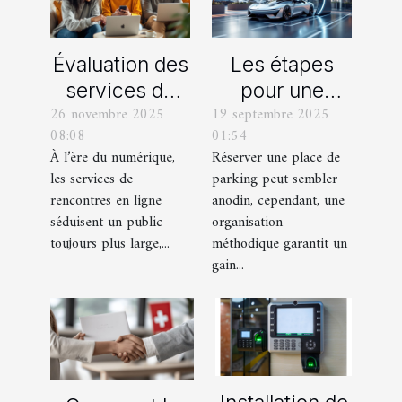
Évaluation des
Les étapes
services de
pour une
26 novembre 2025
19 septembre 2025
rencontres en
réservation de
08:08
01:54
ligne : lesquels
place de
À l’ère du numérique,
Réserver une place de
tiennent leurs
parking
les services de
parking peut sembler
promesses ?
efficace
rencontres en ligne
anodin, cependant, une
séduisent un public
organisation
toujours plus large,...
méthodique garantit un
gain...