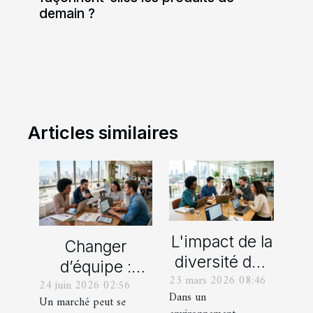
demain ?
Articles similaires
L'impact de la
Changer
diversité des
d’équipe :
23 mars 2026 08:46
profils dans la
24 juin 2026 02:56
l’externalisation
Dans un
Un marché peut se
stratégie
pour réinventer