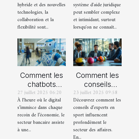
hybride et des nouvelles
système d'aide juridique
espaces de
d'aide
technologies, la
peut sembler complexe
travail
juridique
collaboration et la
et intimidant, surtout
modernes
flexibilité sont...
lorsqu'on ne connaît...
Comment les
Comment les
chatbots
conseils
27 juillet 2025 06:20
23 juillet 2025 09:58
transforment-
d'experts en
À l'heure où le digital
Découvrez comment les
ils le service
sport
s’immisce dans chaque
conseils d’experts en
client dans le
peuvent-ils
recoin de l’économie, le
sport influencent
secteur
transformer le
secteur bancaire assiste
profondément le
bancaire ?
secteur des
à une...
secteur des affaires.
En...
affaires ?