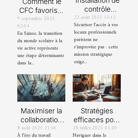
Installation de
Comment le
contrôle
CFC favorise-
22 août 2025 15:12
d'accès :
9 septembre 2025
t-il l'insertion
Sécuriser l'accès à vos
02:04
quelle
professionnelle
locaux professionnels
En Suisse, la transition
entreprise
en Suisse ?
parisiens ne
du monde scolaire à la
contacter
s'improvise pas : cette
vie active représente
dans les
mission stratégique
une étape déterminante
exige...
Yvelines ?
dans la...
Maximiser la
Stratégies
collaboration
efficaces pour
8 août 2025 21:56
28 juillet 2025 01:20
et la flexibilité
naviguer dans
À l’ère du travail
Naviguer dans le
dans les
le système