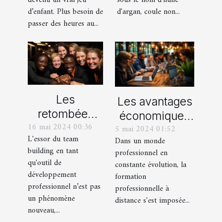
devenu un vrai jeu
sous le nom d'huile
?
les
d’enfant. Plus besoin de
d'argan, coule non...
passer des heures au...
communautés
rurales
marocaines
Les
Les avantages
retombées
économiques
16 mai 2024 00:36
économiques
5 mai 2024 01:52
de la formation
L'essor du team
Dans un monde
des activités
professionnelle
building en tant
professionnel en
de team
à distance
qu'outil de
constante évolution, la
building pour
pour les
développement
formation
les
professionnel n’est pas
entreprises
professionnelle à
un phénomène
entreprises
distance s'est imposée...
nouveau,...
locales