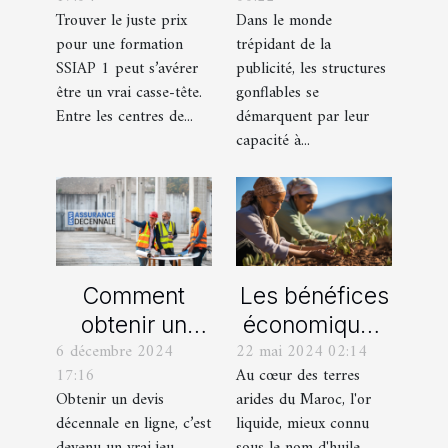
formation
gonflable pour
Trouver le juste prix
Dans le monde
SSIAP 1 ?
votre
pour une formation
trépidant de la
campagne
SSIAP 1 peut s’avérer
publicité, les structures
publicitaire
être un vrai casse-tête.
gonflables se
Entre les centres de...
démarquent par leur
capacité à...
Comment
Les bénéfices
obtenir un
économiques
6 décembre 2024
22 mai 2024 02:14
devis
de la
17:16
Au cœur des terres
décennale en
production
Obtenir un devis
arides du Maroc, l'or
ligne en
locale d'huile
décennale en ligne, c’est
liquide, mieux connu
quelques clics
d'argan pour