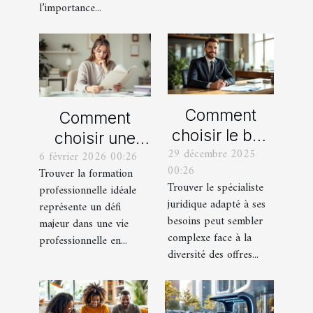
l’importance...
Comment
Comment
choisir le bon
choisir une
29 décembre 2025
spécialiste
6 février 2026 00:26
formation
00:26
Trouver la formation
juridique pour
professionnelle
Trouver le spécialiste
professionnelle idéale
vos besoins ?
adaptée à vos
juridique adapté à ses
représente un défi
besoins ?
besoins peut sembler
majeur dans une vie
complexe face à la
professionnelle en...
diversité des offres...