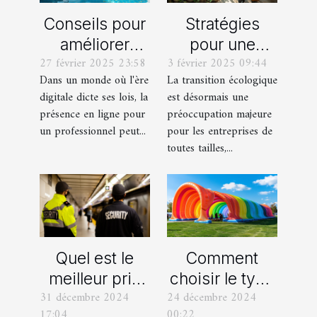
Conseils pour
Stratégies
améliorer
pour une
27 février 2025 23:58
3 février 2025 09:44
votre visibilité
transition
Dans un monde où l'ère
La transition écologique
en ligne en
écologique
digitale dicte ses lois, la
est désormais une
tant que
efficace dans
présence en ligne pour
préoccupation majeure
pisciniste
les petites
un professionnel peut...
pour les entreprises de
entreprises
toutes tailles,...
Quel est le
Comment
meilleur prix
choisir le type
31 décembre 2024
24 décembre 2024
pour une
de structure
17:04
00:22