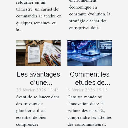
environnement
retourner en un
d'achat des
la prospection
économique en
trimestre, un carnet de
entreprises
constante évolution, la
commandes se tendre en
stratégie d'achat des
quelques semaines, et
entreprises doit...
la...
Les avantages
Comment les
d'une
études de
23 février 2026 15:48
6 février 2026 19:13
estimation
marché
Avant de se lancer dans
Dans un monde où
claire avant
façonnent-
des travaux de
l’innovation dicte le
tout travaux de
elles les
plomberie, il est
rythme des marchés,
plomberie
produits de
essentiel de bien
comprendre les attentes
demain ?
comprendre
des consommateurs...