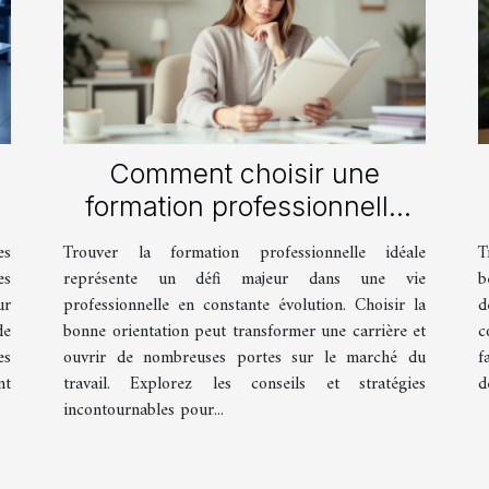
Comment choisir une
s
formation professionnelle
adaptée à vos besoins ?
es
Trouver la formation professionnelle idéale
T
es
représente un défi majeur dans une vie
b
ur
professionnelle en constante évolution. Choisir la
d
de
bonne orientation peut transformer une carrière et
c
es
ouvrir de nombreuses portes sur le marché du
f
nt
travail. Explorez les conseils et stratégies
d
incontournables pour...