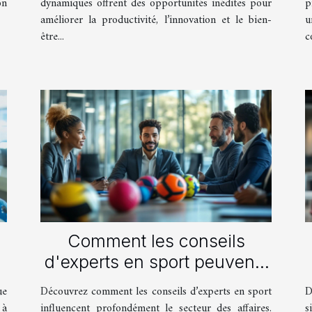
on
dynamiques offrent des opportunités inédites pour
p
améliorer la productivité, l’innovation et le bien-
u
être...
c
Comment les conseils
d'experts en sport peuvent-
ils transformer le secteur
ue
Découvrez comment les conseils d’experts en sport
D
des affaires ?
 à
influencent profondément le secteur des affaires.
s