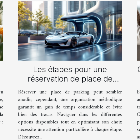
Les étapes pour une
réservation de place de
parking efficace
en
Réserver une place de parking peut sembler
E
e,
anodin, cependant, une organisation méthodique
a
me
garantit un gain de temps considérable et évite
t
la
bien des tracas. Naviguer dans les différentes
C
 :
options disponibles tout en optimisant son choix
p
nécessite une attention particulière à chaque étape.
s
Découvrez...
ar