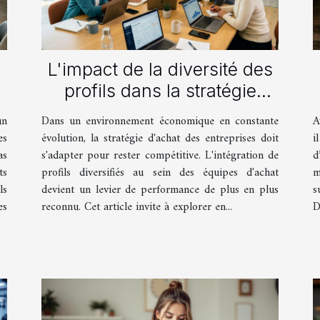
L'impact de la diversité des
profils dans la stratégie
d'achat des entreprises
un
Dans un environnement économique en constante
A
es
évolution, la stratégie d'achat des entreprises doit
i
as
s'adapter pour rester compétitive. L'intégration de
d
ts
profils diversifiés au sein des équipes d'achat
m
ls
devient un levier de performance de plus en plus
s
es
reconnu. Cet article invite à explorer en...
D