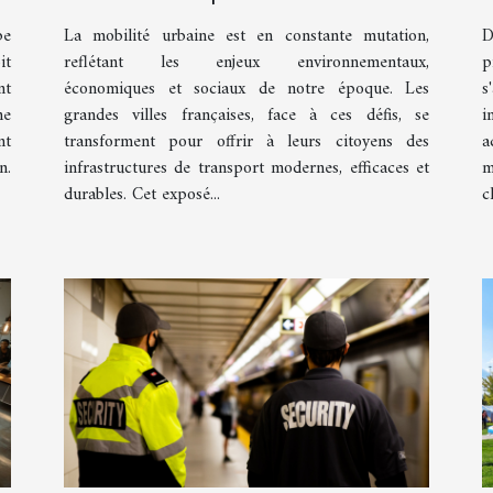
grande ville française
pe
La mobilité urbaine est en constante mutation,
D
it
reflétant les enjeux environnementaux,
p
nt
économiques et sociaux de notre époque. Les
s
ne
grandes villes françaises, face à ces défis, se
i
nt
transforment pour offrir à leurs citoyens des
a
n.
infrastructures de transport modernes, efficaces et
m
durables. Cet exposé...
cl