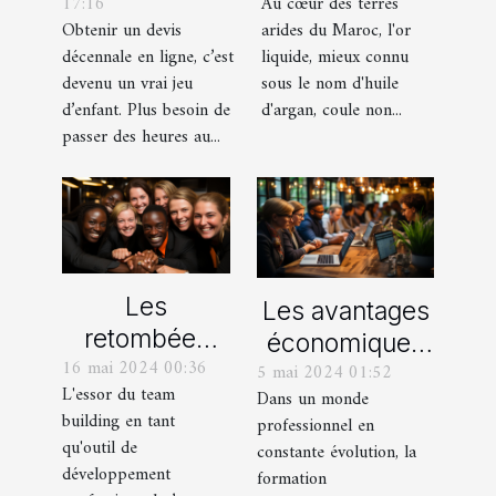
17:16
Au cœur des terres
décennale en
production
Obtenir un devis
arides du Maroc, l'or
ligne en
locale d'huile
décennale en ligne, c’est
liquide, mieux connu
quelques clics
d'argan pour
devenu un vrai jeu
sous le nom d'huile
?
les
d’enfant. Plus besoin de
d'argan, coule non...
passer des heures au...
communautés
rurales
marocaines
Les
Les avantages
retombées
économiques
16 mai 2024 00:36
économiques
5 mai 2024 01:52
de la formation
L'essor du team
Dans un monde
des activités
professionnelle
building en tant
professionnel en
de team
à distance
qu'outil de
constante évolution, la
building pour
pour les
développement
formation