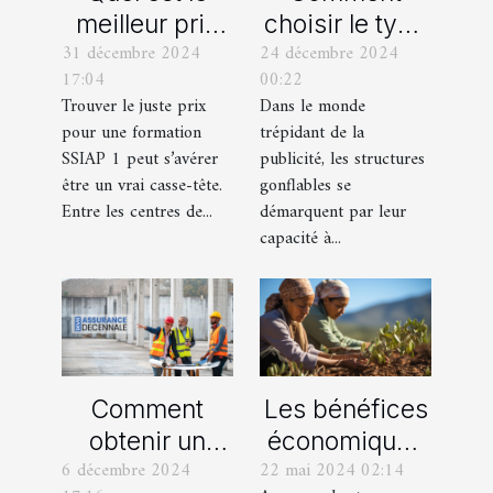
meilleur prix
choisir le type
31 décembre 2024
24 décembre 2024
pour une
de structure
17:04
00:22
formation
gonflable pour
Trouver le juste prix
Dans le monde
SSIAP 1 ?
votre
pour une formation
trépidant de la
campagne
SSIAP 1 peut s’avérer
publicité, les structures
publicitaire
être un vrai casse-tête.
gonflables se
Entre les centres de...
démarquent par leur
capacité à...
Comment
Les bénéfices
obtenir un
économiques
6 décembre 2024
22 mai 2024 02:14
devis
de la