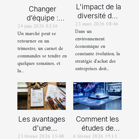
L'impact de la
Changer
diversité des
d’équipe :
23 mars 2026 08:46
profils dans la
24 juin 2026 02:56
l’externalisation
Dans un
Un marché peut se
stratégie
pour réinventer
environnement
retourner en un
d'achat des
la prospection
économique en
trimestre, un carnet de
entreprises
constante évolution, la
commandes se tendre en
stratégie d'achat des
quelques semaines, et
entreprises doit...
la...
Les avantages
Comment les
d'une
études de
23 février 2026 15:48
6 février 2026 19:13
estimation
marché