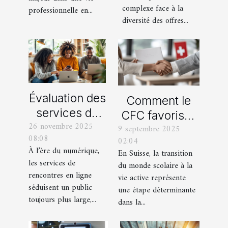
complexe face à la
professionnelle en...
diversité des offres...
Évaluation des
Comment le
services de
CFC favorise-
26 novembre 2025
rencontres en
9 septembre 2025
t-il l'insertion
08:08
02:04
ligne :
professionnelle
À l’ère du numérique,
En Suisse, la transition
lesquels
en Suisse ?
les services de
du monde scolaire à la
tiennent leurs
rencontres en ligne
vie active représente
promesses ?
séduisent un public
une étape déterminante
toujours plus large,...
dans la...