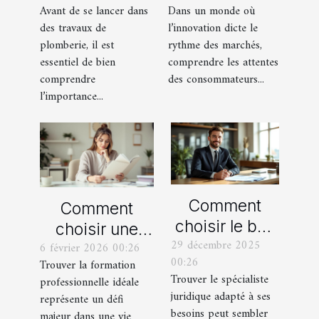
Avant de se lancer dans
Dans un monde où
claire avant
façonnent-
des travaux de
l’innovation dicte le
tout travaux de
elles les
plomberie, il est
rythme des marchés,
plomberie
produits de
essentiel de bien
comprendre les attentes
demain ?
comprendre
des consommateurs...
l’importance...
Comment
Comment
choisir le bon
choisir une
29 décembre 2025
spécialiste
6 février 2026 00:26
formation
00:26
Trouver la formation
juridique pour
professionnelle
Trouver le spécialiste
professionnelle idéale
vos besoins ?
adaptée à vos
juridique adapté à ses
représente un défi
besoins ?
besoins peut sembler
majeur dans une vie