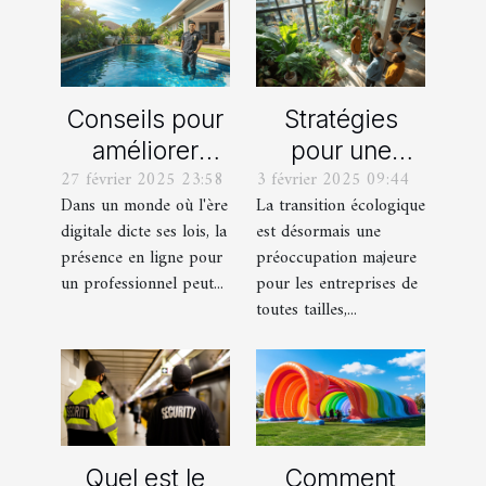
Conseils pour
Stratégies
améliorer
pour une
27 février 2025 23:58
3 février 2025 09:44
votre visibilité
transition
Dans un monde où l'ère
La transition écologique
en ligne en
écologique
digitale dicte ses lois, la
est désormais une
tant que
efficace dans
présence en ligne pour
préoccupation majeure
pisciniste
les petites
un professionnel peut...
pour les entreprises de
entreprises
toutes tailles,...
Quel est le
Comment