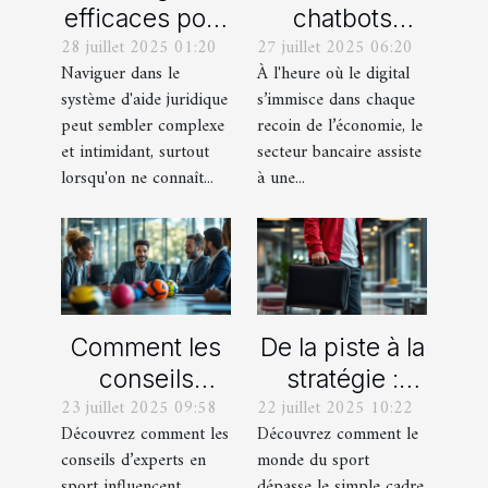
efficaces pour
chatbots
28 juillet 2025 01:20
27 juillet 2025 06:20
naviguer dans
transforment-
Naviguer dans le
À l'heure où le digital
le système
ils le service
système d'aide juridique
s’immisce dans chaque
d'aide
client dans le
peut sembler complexe
recoin de l’économie, le
juridique
secteur
et intimidant, surtout
secteur bancaire assiste
bancaire ?
lorsqu'on ne connaît...
à une...
Comment les
De la piste à la
conseils
stratégie :
23 juillet 2025 09:58
22 juillet 2025 10:22
d'experts en
quand les
Découvrez comment les
Découvrez comment le
sport
athlètes
conseils d’experts en
monde du sport
peuvent-ils
influencent les
sport influencent
dépasse le simple cadre