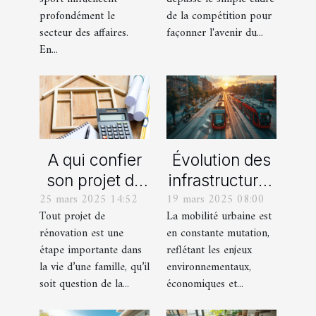
transformer le
grandes
profondément le
de la compétition pour
secteur des
entreprises ?
secteur des affaires.
façonner l'avenir du...
En...
affaires ?
A qui confier
Évolution des
son projet de
infrastructures
25 mars 2025 14:52
19 mars 2025 08:00
rénovation à
de transport
Tout projet de
La mobilité urbaine est
Bordeaux ?
dans une
rénovation est une
en constante mutation,
grande ville
étape importante dans
reflétant les enjeux
française
la vie d’une famille, qu’il
environnementaux,
soit question de la...
économiques et...