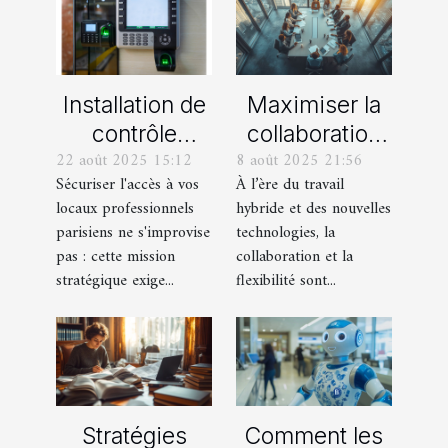
Installation de
Maximiser la
contrôle
collaboration
22 août 2025 15:12
8 août 2025 21:56
d'accès :
et la flexibilité
Sécuriser l'accès à vos
À l’ère du travail
quelle
dans les
locaux professionnels
hybride et des nouvelles
entreprise
espaces de
parisiens ne s'improvise
technologies, la
contacter dans
travail
pas : cette mission
collaboration et la
les Yvelines ?
modernes
stratégique exige...
flexibilité sont...
Stratégies
Comment les