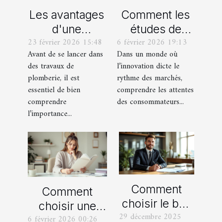
Les avantages
Comment les
d'une
études de
23 février 2026 15:48
6 février 2026 19:13
estimation
marché
Avant de se lancer dans
Dans un monde où
claire avant
façonnent-
des travaux de
l’innovation dicte le
tout travaux de
elles les
plomberie, il est
rythme des marchés,
plomberie
produits de
essentiel de bien
comprendre les attentes
demain ?
comprendre
des consommateurs...
l’importance...
Comment
Comment
choisir le bon
choisir une
29 décembre 2025
spécialiste
6 février 2026 00:26
formation