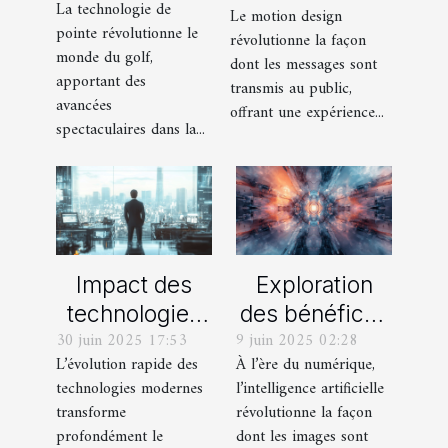
La technologie de
Le motion design
dans la
la
pointe révolutionne le
révolutionne la façon
fabrication
communication
monde du golf,
dont les messages sont
des
visuelle ?
apportant des
transmis au public,
équipements
avancées
offrant une expérience...
spectaculaires dans la...
de golf
Impact des
Exploration
technologies
des bénéfices
30 juin 2025 17:53
9 juin 2025 02:28
modernes sur
de l'IA pour la
L’évolution rapide des
À l’ère du numérique,
le leadership
création de
technologies modernes
l’intelligence artificielle
en entreprise
visuels
transforme
révolutionne la façon
innovants
profondément le
dont les images sont