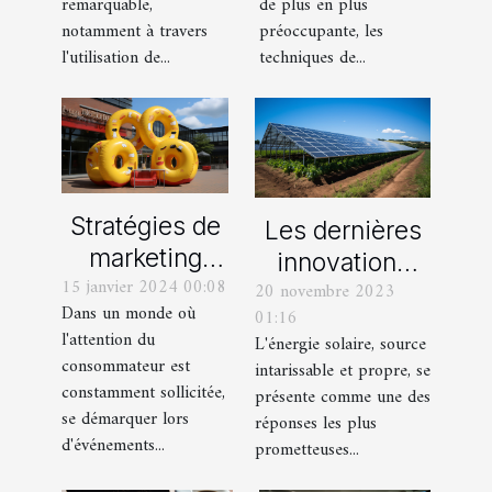
remarquable,
de plus en plus
notamment à travers
préoccupante, les
l'utilisation de...
techniques de...
Stratégies de
Les dernières
marketing
innovations
15 janvier 2024 00:08
événementiel
20 novembre 2023
technologiques
Dans un monde où
01:16
: l'apport des
dans le secteur
l'attention du
L'énergie solaire, source
PLV
de l'énergie
consommateur est
intarissable et propre, se
gonflables
solaire
constamment sollicitée,
présente comme une des
se démarquer lors
réponses les plus
d'événements...
prometteuses...