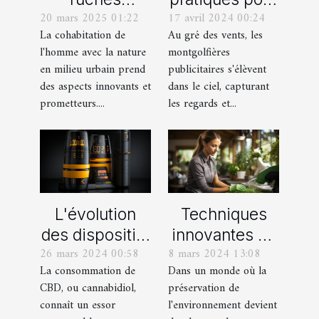
20 mars 2025 01:22
17 avril 2024 00:24
urbaines
le design de
La cohabitation de
Au gré des vents, les
favorisent la
montgolfières
l'homme avec la nature
montgolfières
biodiversité en
publicitaires
en milieu urbain prend
publicitaires s'élèvent
milieu
accrocheuses
des aspects innovants et
dans le ciel, capturant
professionnel
prometteurs....
les regards et...
L'évolution
Techniques
des dispositifs
innovantes de
26 mars 2024 00:58
8 mars 2024 13:08
de vapotage
nettoyage
La consommation de
Dans un monde où la
pour le CBD :
écologique
CBD, ou cannabidiol,
préservation de
innovations et
pour les
connaît un essor
l'environnement devient
perspectives
professionnels