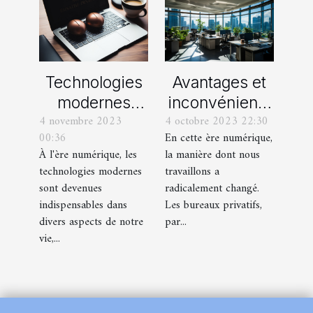
Technologies
Avantages et
modernes
inconvénients
4 novembre 2023
4 octobre 2023 22:30
utilisées pour
de la location
00:36
En cette ère numérique,
le processus
de bureaux
À l'ère numérique, les
la manière dont nous
de visa pour la
privatifs à l'ère
technologies modernes
travaillons a
Chine
du numérique
sont devenues
radicalement changé.
indispensables dans
Les bureaux privatifs,
divers aspects de notre
par...
vie,...