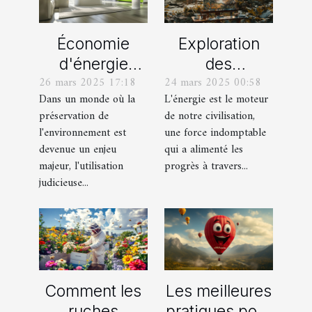
Économie
Exploration
d'énergie
des
26 mars 2025 17:18
24 mars 2025 00:58
grâce aux
techniques
Dans un monde où la
L'énergie est le moteur
objets
énergétiques :
préservation de
de notre civilisation,
connectés
de la tradition
l'environnement est
une force indomptable
Solutions pour
à la modernité
devenue un enjeu
qui a alimenté les
un foyer
majeur, l'utilisation
progrès à travers...
judicieuse...
durable
Comment les
Les meilleures
ruches
pratiques pour