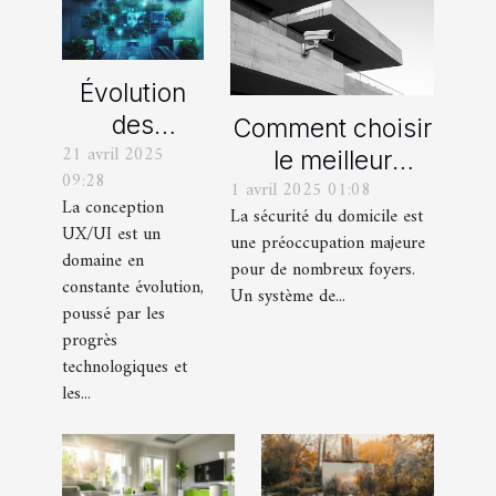
Évolution
des
Comment choisir
21 avril 2025
méthodes
le meilleur
09:28
de
1 avril 2025 01:08
système de
La conception
La sécurité du domicile est
certification
vidéosurveillance
UX/UI est un
une préoccupation majeure
en
pour votre
domaine en
pour de nombreux foyers.
conception
constante évolution,
domicile
Un système de...
poussé par les
UX/UI
progrès
technologiques et
les...