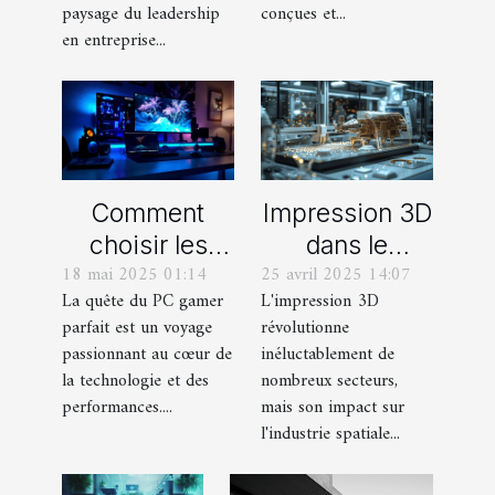
paysage du leadership
conçues et...
en entreprise...
Comment
Impression 3D
choisir les
dans le
18 mai 2025 01:14
25 avril 2025 14:07
composants
secteur spatial
La quête du PC gamer
L'impression 3D
pour un
dernières
parfait est un voyage
révolutionne
ordinateur
innovations et
passionnant au cœur de
inéluctablement de
gamer sur
projets
la technologie et des
nombreux secteurs,
mesure
futuristes
performances....
mais son impact sur
l'industrie spatiale...