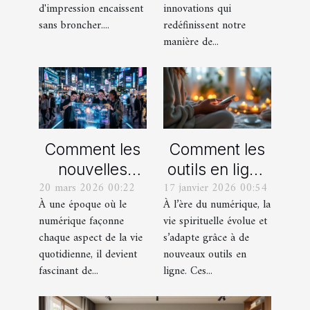
adhésif en
d'impression encaissent
innovations qui
vinyle
sans broncher....
redéfinissent notre
manière de...
polymère !
Comment les
Comment les
nouvelles
outils en ligne
20 mars 2026 00:22
17 janvier 2026 00:54
technologies
facilitent-ils la
À une époque où le
À l’ère du numérique, la
influencent-
vie spirituelle
numérique façonne
vie spirituelle évolue et
elles les
des fidèles ?
chaque aspect de la vie
s’adapte grâce à de
pratiques
quotidienne, il devient
nouveaux outils en
culturelles
fascinant de...
ligne. Ces...
modernes ?