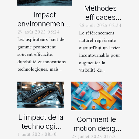
Méthodes
Impact
efficaces
environnemental
28 août 2025 02:34
pour
29 août 2025 08:24
des aspirateurs
Le référencement
maximiser le
Les aspirateurs haut de
naturel représente
haut de gamme :
potentiel
gamme promettent
aujourd'hui un levier
Mythes et
SEO de votre
souvent efficacité,
incontournable pour
réalités
durabilité et innovations
site internet
augmenter la
technologiques, mais...
visibilité de...
L'impact de la
Comment le
technologie
motion design
1 août 2025 08:50
de pointe
28 juillet 2025 01:22
transforme-t-il