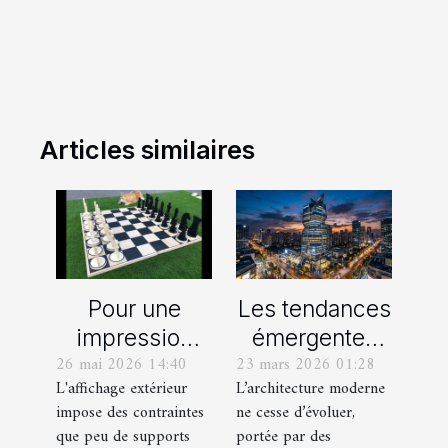
Articles similaires
Pour une
Les tendances
impression
émergentes
26 mai 2026 14:40
23 mars 2026 01:28
extérieure,
dans
L'affichage extérieur
L’architecture moderne
optez pour le
l'architecture
impose des contraintes
ne cesse d’évoluer,
rouleau
moderne
que peu de supports
portée par des