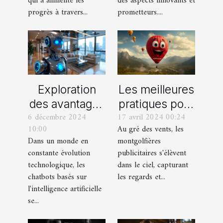
qui a alimenté les
des aspects innovants et
professionnel
progrès à travers...
prometteurs....
Exploration
Les meilleures
des avantages
pratiques pour
6 décembre 2024
17 avril 2024 00:24
des chatbots
le design de
10:00
Au gré des vents, les
basés sur
montgolfières
Dans un monde en
montgolfières
l'intelligence
publicitaires
constante évolution
publicitaires s'élèvent
artificielle
accrocheuses
technologique, les
dans le ciel, capturant
chatbots basés sur
les regards et...
l'intelligence artificielle
se...