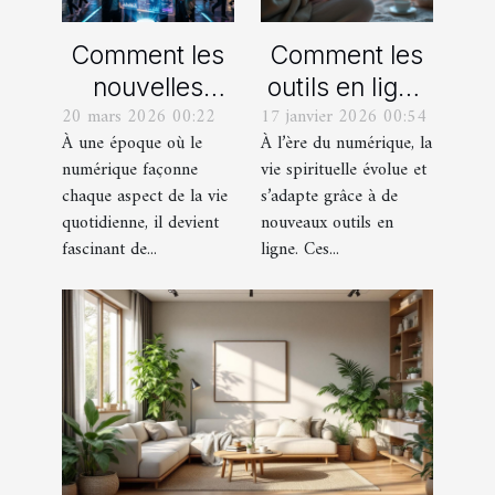
Comment les
Comment les
nouvelles
outils en ligne
20 mars 2026 00:22
17 janvier 2026 00:54
technologies
facilitent-ils la
À une époque où le
À l’ère du numérique, la
influencent-
vie spirituelle
numérique façonne
vie spirituelle évolue et
elles les
des fidèles ?
chaque aspect de la vie
s’adapte grâce à de
pratiques
quotidienne, il devient
nouveaux outils en
culturelles
fascinant de...
ligne. Ces...
modernes ?