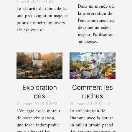
objets
1 avril 2025 01:08
système de
Dans un monde où
La sécurité du domicile est
connectés
vidéosurveillance
la préservation de
une préoccupation majeure
Solutions
pour votre
l'environnement est
pour de nombreux foyers.
pour un
devenue un enjeu
domicile
Un système de...
majeur, l'utilisation
foyer
judicieuse...
durable
Exploration
Comment les
des
ruches
24 mars 2025 00:58
20 mars 2025 01:22
techniques
urbaines
L'énergie est le moteur
La cohabitation de
énergétiques :
favorisent la
de notre civilisation,
l'homme avec la nature
de la tradition
biodiversité en
une force indomptable
en milieu urbain prend
à la modernité
milieu