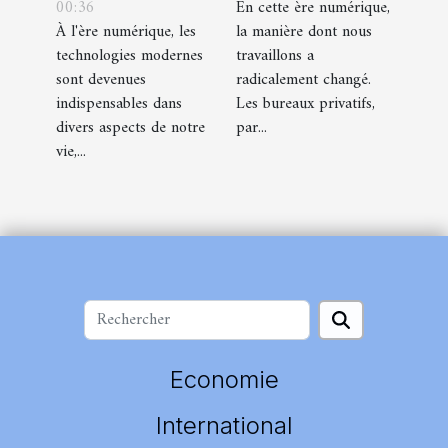
00:36
En cette ère numérique,
le processus
de bureaux
À l'ère numérique, les
la manière dont nous
de visa pour la
privatifs à l'ère
technologies modernes
travaillons a
Chine
du numérique
sont devenues
radicalement changé.
indispensables dans
Les bureaux privatifs,
divers aspects de notre
par...
vie,...
Economie
International