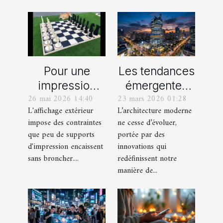
Pour une
Les tendances
impression
émergentes
26 mai 2026 14:40
23 mars 2026 01:28
extérieure,
dans
L'affichage extérieur
L’architecture moderne
optez pour le
l'architecture
impose des contraintes
ne cesse d’évoluer,
rouleau
moderne
que peu de supports
portée par des
adhésif en
d'impression encaissent
innovations qui
vinyle
sans broncher....
redéfinissent notre
manière de...
polymère !