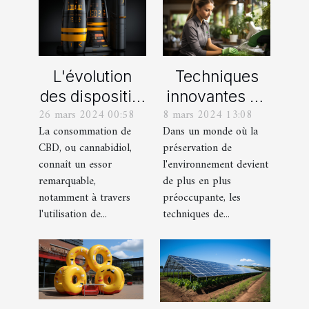
L'évolution
Techniques
des dispositifs
innovantes de
26 mars 2024 00:58
8 mars 2024 13:08
de vapotage
nettoyage
La consommation de
Dans un monde où la
pour le CBD :
écologique
CBD, ou cannabidiol,
préservation de
innovations et
pour les
connaît un essor
l'environnement devient
perspectives
professionnels
remarquable,
de plus en plus
notamment à travers
préoccupante, les
l'utilisation de...
techniques de...