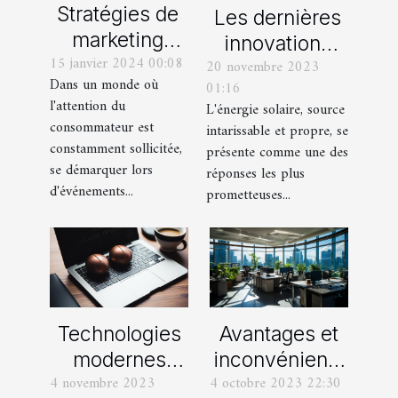
Stratégies de
Les dernières
marketing
innovations
15 janvier 2024 00:08
événementiel
20 novembre 2023
technologiques
Dans un monde où
01:16
: l'apport des
dans le secteur
l'attention du
L'énergie solaire, source
PLV
de l'énergie
consommateur est
intarissable et propre, se
gonflables
solaire
constamment sollicitée,
présente comme une des
se démarquer lors
réponses les plus
d'événements...
prometteuses...
Technologies
Avantages et
modernes
inconvénients
4 novembre 2023
4 octobre 2023 22:30
utilisées pour
de la location