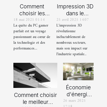
Comment
Impression 3D
choisir les
dans le
18 mai 2025 01:14
25 avril 2025 14:07
composants
secteur spatial
La quête du PC gamer
L'impression 3D
pour un
dernières
parfait est un voyage
révolutionne
ordinateur
innovations et
passionnant au cœur de
inéluctablement de
gamer sur
projets
la technologie et des
nombreux secteurs,
mesure
futuristes
performances....
mais son impact sur
l'industrie spatiale...
Économie
d'énergie
Comment choisir
26 mars 2025
grâce aux
le meilleur
17:18