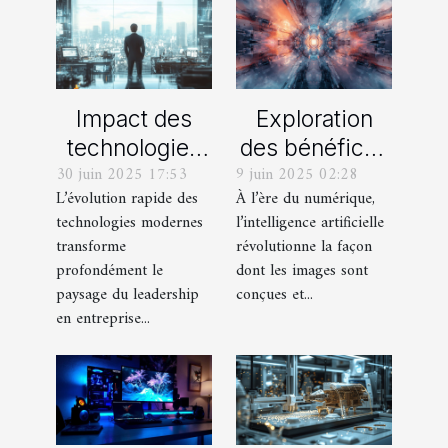
Impact des
Exploration
technologies
des bénéfices
30 juin 2025 17:53
9 juin 2025 02:28
modernes sur
de l'IA pour la
L’évolution rapide des
À l’ère du numérique,
le leadership
création de
technologies modernes
l’intelligence artificielle
en entreprise
visuels
transforme
révolutionne la façon
innovants
profondément le
dont les images sont
paysage du leadership
conçues et...
en entreprise...