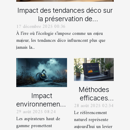
Impact des tendances déco sur
la préservation de
17 décembre 2025 00:36
l'environnement
À l’ère où l’écologie s’impose comme un enjeu
majeur, les tendances déco influencent plus que
jamais la...
Méthodes
Impact
efficaces
environnemental
28 août 2025 02:34
pour
29 août 2025 08:24
des aspirateurs
Le référencement
maximiser le
Les aspirateurs haut de
naturel représente
haut de gamme :
potentiel
gamme promettent
aujourd'hui un levier
Mythes et