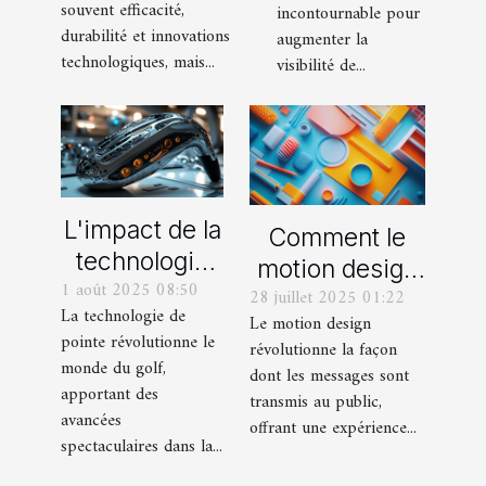
SEO de votre
souvent efficacité,
incontournable pour
réalités
durabilité et innovations
site internet
augmenter la
technologiques, mais...
visibilité de...
L'impact de la
Comment le
technologie
motion design
1 août 2025 08:50
de pointe
28 juillet 2025 01:22
transforme-t-il
La technologie de
Le motion design
dans la
la
pointe révolutionne le
révolutionne la façon
fabrication
communication
monde du golf,
dont les messages sont
des
visuelle ?
apportant des
transmis au public,
équipements
avancées
offrant une expérience...
spectaculaires dans la...
de golf