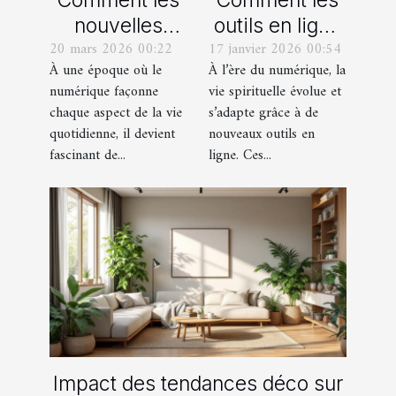
Comment les
Comment les
nouvelles
outils en ligne
20 mars 2026 00:22
17 janvier 2026 00:54
technologies
facilitent-ils la
À une époque où le
À l’ère du numérique, la
influencent-
vie spirituelle
numérique façonne
vie spirituelle évolue et
elles les
des fidèles ?
chaque aspect de la vie
s’adapte grâce à de
pratiques
quotidienne, il devient
nouveaux outils en
culturelles
fascinant de...
ligne. Ces...
modernes ?
Impact des tendances déco sur