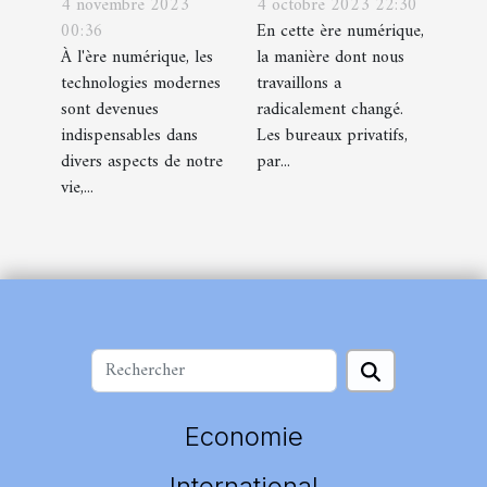
4 novembre 2023
4 octobre 2023 22:30
utilisées pour
de la location
00:36
En cette ère numérique,
le processus
de bureaux
À l'ère numérique, les
la manière dont nous
de visa pour la
privatifs à l'ère
technologies modernes
travaillons a
Chine
du numérique
sont devenues
radicalement changé.
indispensables dans
Les bureaux privatifs,
divers aspects de notre
par...
vie,...
Economie
International