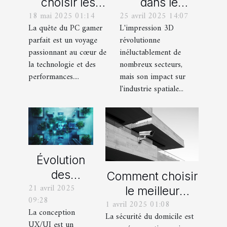
choisir les
dans le
18 mai 2025 01:14
25 avril 2025 14:07
composants
secteur spatial
La quête du PC gamer
L'impression 3D
pour un
dernières
parfait est un voyage
révolutionne
ordinateur
innovations et
passionnant au cœur de
inéluctablement de
gamer sur
projets
la technologie et des
nombreux secteurs,
mesure
futuristes
performances....
mais son impact sur
l'industrie spatiale...
Évolution
des
Comment choisir
21 avril 2025
méthodes
le meilleur
09:28
de
1 avril 2025 01:08
système de
La conception
La sécurité du domicile est
certification
vidéosurveillance
UX/UI est un