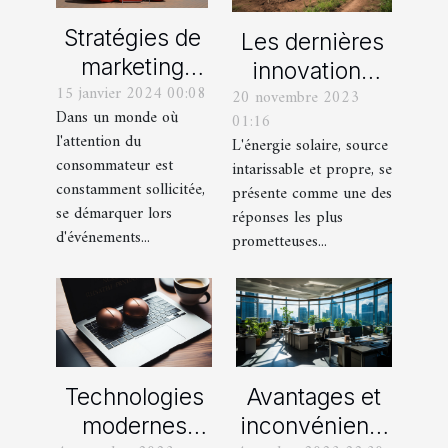
Stratégies de
Les dernières
marketing
innovations
15 janvier 2024 00:08
événementiel
20 novembre 2023
technologiques
Dans un monde où
01:16
: l'apport des
dans le secteur
l'attention du
L'énergie solaire, source
PLV
de l'énergie
consommateur est
intarissable et propre, se
gonflables
solaire
constamment sollicitée,
présente comme une des
se démarquer lors
réponses les plus
d'événements...
prometteuses...
Technologies
Avantages et
modernes
inconvénients