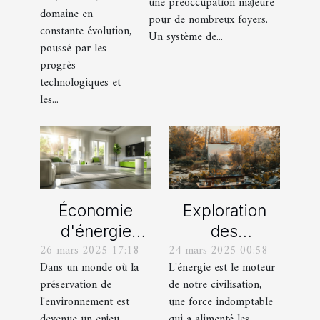
une préoccupation majeure
en
pour votre
domaine en
pour de nombreux foyers.
conception
constante évolution,
domicile
Un système de...
poussé par les
UX/UI
progrès
technologiques et
les...
Économie
Exploration
d'énergie
des
26 mars 2025 17:18
24 mars 2025 00:58
grâce aux
techniques
Dans un monde où la
L'énergie est le moteur
objets
énergétiques :
préservation de
de notre civilisation,
connectés
de la tradition
l'environnement est
une force indomptable
Solutions pour
à la modernité
devenue un enjeu
qui a alimenté les