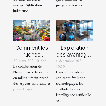
un foyer
majeur, l'utilisation
progrès à travers...
judicieuse...
durable
Comment les
Exploration
ruches
des avantages
20 mars 2025 01:22
6 décembre 2024
urbaines
des chatbots
La cohabitation de
10:00
favorisent la
basés sur
l'homme avec la nature
Dans un monde en
biodiversité en
l'intelligence
en milieu urbain prend
constante évolution
milieu
artificielle
des aspects innovants et
technologique, les
professionnel
prometteurs....
chatbots basés sur
l'intelligence artificielle
se...