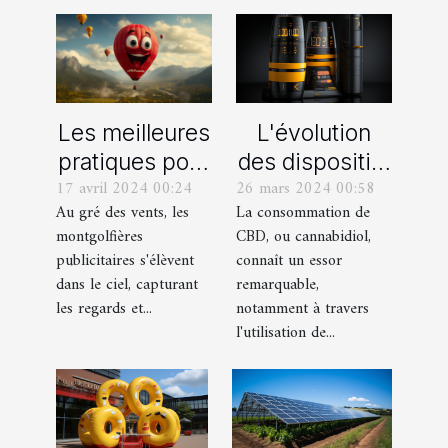
L'évolution
Les meilleures
des dispositifs
pratiques pour
26 mars 2024 00:58
17 avril 2024 00:24
de vapotage
le design de
La consommation de
Au gré des vents, les
pour le CBD :
montgolfières
CBD, ou cannabidiol,
montgolfières
innovations et
publicitaires
connaît un essor
publicitaires s'élèvent
perspectives
accrocheuses
remarquable,
dans le ciel, capturant
notamment à travers
les regards et...
l'utilisation de...