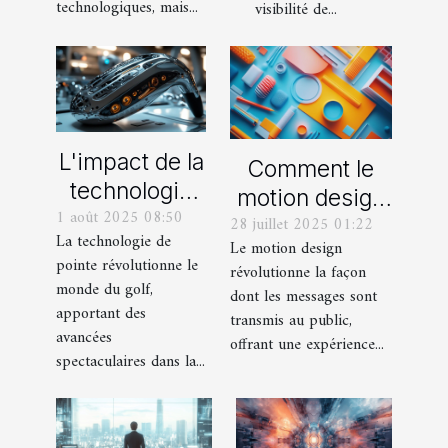
technologiques, mais...
visibilité de...
L'impact de la
Comment le
technologie
motion design
1 août 2025 08:50
de pointe
28 juillet 2025 01:22
transforme-t-il
La technologie de
Le motion design
dans la
la
pointe révolutionne le
révolutionne la façon
fabrication
communication
monde du golf,
dont les messages sont
des
visuelle ?
apportant des
transmis au public,
équipements
avancées
offrant une expérience...
spectaculaires dans la...
de golf