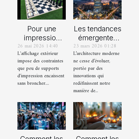
Pour une
Les tendances
impression
émergentes
26 mai 2026 14:40
23 mars 2026 01:28
extérieure,
dans
L'affichage extérieur
L’architecture moderne
optez pour le
l'architecture
impose des contraintes
ne cesse d’évoluer,
rouleau
moderne
que peu de supports
portée par des
adhésif en
d'impression encaissent
innovations qui
vinyle
sans broncher....
redéfinissent notre
manière de...
polymère !