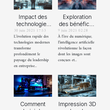
Impact des
Exploration
technologies
des bénéfices
30 juin 2025 17:53
9 juin 2025 02:28
modernes sur
de l'IA pour la
L’évolution rapide des
À l’ère du numérique,
le leadership
création de
technologies modernes
l’intelligence artificielle
en entreprise
visuels
transforme
révolutionne la façon
innovants
profondément le
dont les images sont
paysage du leadership
conçues et...
en entreprise...
Comment
Impression 3D