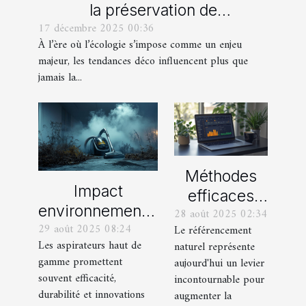
la préservation de
17 décembre 2025 00:36
l'environnement
À l’ère où l’écologie s’impose comme un enjeu
majeur, les tendances déco influencent plus que
jamais la...
Méthodes
Impact
efficaces
environnemental
28 août 2025 02:34
pour
29 août 2025 08:24
des aspirateurs
Le référencement
maximiser le
Les aspirateurs haut de
naturel représente
haut de gamme :
potentiel
gamme promettent
aujourd'hui un levier
Mythes et
SEO de votre
souvent efficacité,
incontournable pour
réalités
durabilité et innovations
site internet
augmenter la