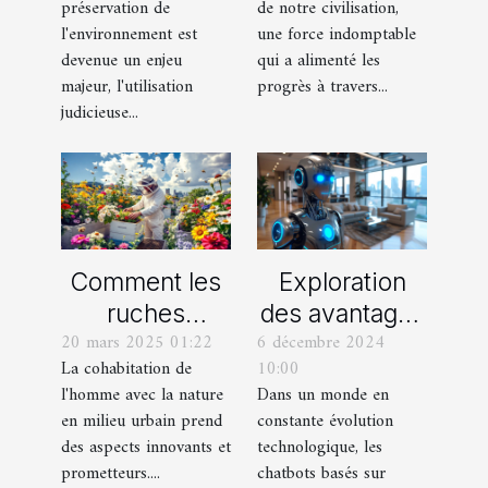
préservation de
de notre civilisation,
connectés
de la tradition
l'environnement est
une force indomptable
Solutions pour
à la modernité
devenue un enjeu
qui a alimenté les
un foyer
majeur, l'utilisation
progrès à travers...
judicieuse...
durable
Comment les
Exploration
ruches
des avantages
20 mars 2025 01:22
6 décembre 2024
urbaines
des chatbots
La cohabitation de
10:00
favorisent la
basés sur
l'homme avec la nature
Dans un monde en
biodiversité en
l'intelligence
en milieu urbain prend
constante évolution
milieu
artificielle
des aspects innovants et
technologique, les
professionnel
prometteurs....
chatbots basés sur