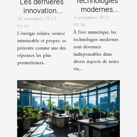
Technologies
Les dernières
modernes
innovations
4 novembre 2023
utilisées pour
20 novembre 2023
technologiques
00:36
01:16
le processus
dans le secteur
À l'ère numérique, les
L'énergie solaire, source
de visa pour la
de l'énergie
technologies modernes
intarissable et propre, se
Chine
solaire
sont devenues
présente comme une des
indispensables dans
réponses les plus
divers aspects de notre
prometteuses...
vie,...