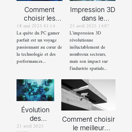
Comment
Impression 3D
choisir les
dans le
18 mai 2025 01:14
25 avril 2025 14:07
composants
secteur spatial
La quête du PC gamer
L'impression 3D
pour un
dernières
parfait est un voyage
révolutionne
ordinateur
innovations et
passionnant au cœur de
inéluctablement de
gamer sur
projets
la technologie et des
nombreux secteurs,
mesure
futuristes
performances....
mais son impact sur
l'industrie spatiale...
Évolution
des
Comment choisir
21 avril 2025
méthodes
le meilleur