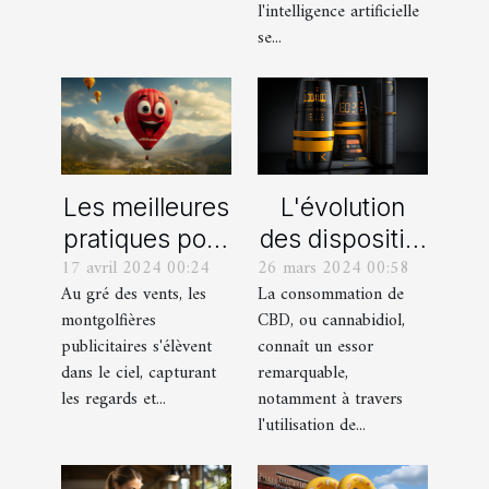
l'intelligence artificielle
se...
L'évolution
Les meilleures
des dispositifs
pratiques pour
26 mars 2024 00:58
17 avril 2024 00:24
de vapotage
le design de
La consommation de
Au gré des vents, les
pour le CBD :
montgolfières
CBD, ou cannabidiol,
montgolfières
innovations et
publicitaires
connaît un essor
publicitaires s'élèvent
perspectives
accrocheuses
remarquable,
dans le ciel, capturant
notamment à travers
les regards et...
l'utilisation de...