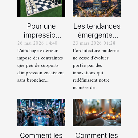
Pour une
Les tendances
impression
émergentes
26 mai 2026 14:40
23 mars 2026 01:28
extérieure,
dans
L'affichage extérieur
L’architecture moderne
optez pour le
l'architecture
impose des contraintes
ne cesse d’évoluer,
rouleau
moderne
que peu de supports
portée par des
adhésif en
d'impression encaissent
innovations qui
vinyle
sans broncher....
redéfinissent notre
manière de...
polymère !
Comment les
Comment les