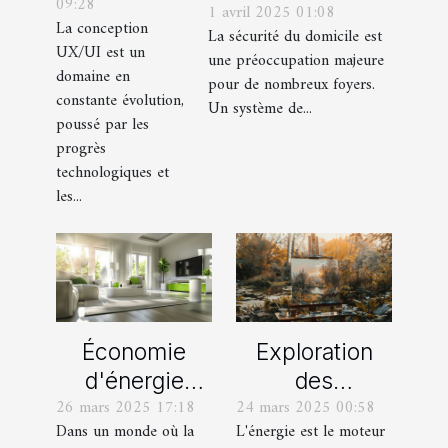
09:28
de
1 avril 2025 01:08
système de
La conception
La sécurité du domicile est
certification
vidéosurveillance
UX/UI est un
une préoccupation majeure
en
pour votre
domaine en
pour de nombreux foyers.
conception
constante évolution,
domicile
Un système de...
poussé par les
UX/UI
progrès
technologiques et
les...
Économie
Exploration
d'énergie
des
26 mars 2025 17:18
24 mars 2025 00:58
grâce aux
techniques
Dans un monde où la
L'énergie est le moteur
objets
énergétiques :