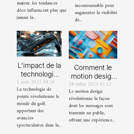
majeur, les tendances
de votre site
incontournable pour
déco influencent plus que
internet
augmenter la visibilité
jamais la...
de...
L'impact de la
Comment le
technologie
motion design
1 août 2025 08:50
de pointe
28 juillet 2025 01:22
transforme-t-il
La technologie de
Le motion design
dans la
la
pointe révolutionne le
révolutionne la façon
fabrication
communication
monde du golf,
dont les messages sont
des
visuelle ?
apportant des
transmis au public,
équipements
avancées
offrant une expérience...
spectaculaires dans la...
de golf