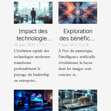
Impact des
Exploration
technologies
des bénéfices
30 juin 2025 17:53
9 juin 2025 02:28
modernes sur
de l'IA pour la
L’évolution rapide des
À l’ère du numérique,
le leadership
création de
technologies modernes
l’intelligence artificielle
en entreprise
visuels
transforme
révolutionne la façon
innovants
profondément le
dont les images sont
paysage du leadership
conçues et...
en entreprise...