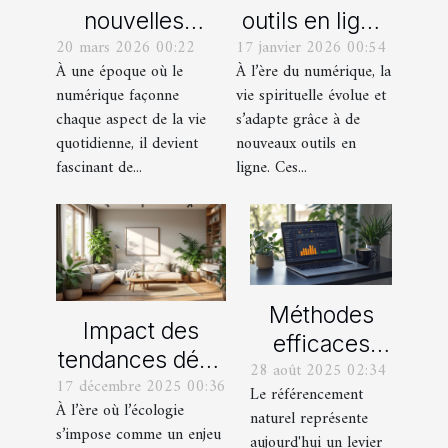
nouvelles
outils en ligne
20 mars 2026 00:22
17 janvier 2026 00:54
technologies
facilitent-ils la
À une époque où le
À l’ère du numérique, la
influencent-
vie spirituelle
numérique façonne
vie spirituelle évolue et
elles les
des fidèles ?
chaque aspect de la vie
s’adapte grâce à de
pratiques
quotidienne, il devient
nouveaux outils en
culturelles
fascinant de...
ligne. Ces...
modernes ?
Méthodes
Impact des
efficaces
tendances déco
28 août 2025 02:34
pour
17 décembre 2025 00:36
sur la
Le référencement
maximiser le
À l’ère où l’écologie
préservation de
naturel représente
potentiel SEO
s’impose comme un enjeu
aujourd'hui un levier
l'environnement