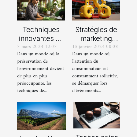
Techniques
Stratégies de
innovantes de
marketing
8 mars 2024 13:08
15 janvier 2024 00:08
nettoyage
événementiel :
Dans un monde où la
Dans un monde où
écologique
l'apport des
préservation de
l'attention du
pour les
PLV gonflables
l'environnement devient
consommateur est
professionnels
de plus en plus
constamment sollicitée,
préoccupante, les
se démarquer lors
techniques de...
d'événements...