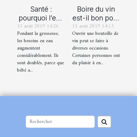
Santé :
Boire du vin
pourquoi l’eau
est-il bon pour
15 août 2019 14:26
15 août 2019 14:13
est-elle
la santé ?
Pendant la grossesse,
Ouvrir une bouteille de
indispensable
les besoins en eau
vin peut se faire à
pendant la
augmentent
diverses occasions.
grossesse ?
considérablement. Ils
Certaines personnes ont
sont doublés, parce que
du plaisir à en...
bébé a...