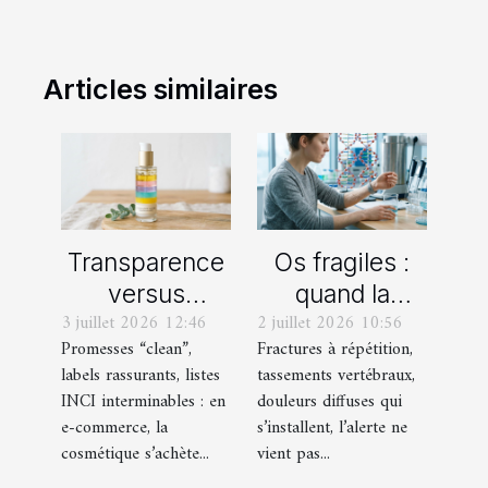
Articles similaires
Transparence
Os fragiles :
versus
quand la
3 juillet 2026 12:46
2 juillet 2026 10:56
marketing : les
génétique
Promesses “clean”,
Fractures à répétition,
dessous des
rencontre
labels rassurants, listes
tassements vertébraux,
compositions
notre mode de
INCI interminables : en
douleurs diffuses qui
cosmétiques
vie moderne
e-commerce, la
s’installent, l’alerte ne
en e-
cosmétique s’achète...
vient pas...
commerce