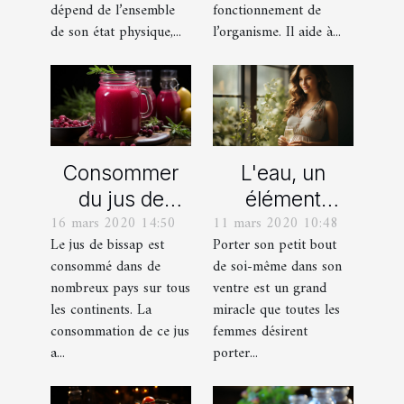
dépend de l’ensemble
fonctionnement de
de son état physique,...
l’organisme. Il aide à...
Consommer
L'eau, un
du jus de
élément
16 mars 2020 14:50
11 mars 2020 10:48
bissap, quels
essentiel
Le jus de bissap est
Porter son petit bout
bienfaits pour
durant la
consommé dans de
de soi-même dans son
la santé ?
grossesse
nombreux pays sur tous
ventre est un grand
les continents. La
miracle que toutes les
consommation de ce jus
femmes désirent
a...
porter...