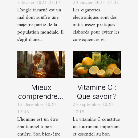
5 février 2021 21:14
20 janvier 2021 17:32
ongle incarné
cigarette
L’ongle incarné est un
Les cigarettes
à domicile ?
électronique
mal dont souffre une
électroniques sont des
majeure partie de la
outils assez pratiques
population mondiale. Il
élaborés pour éviter les
s’agit d’une...
conséquences et...
Mieux
Vitamine C :
comprendre la
Que savoir ?
15 décembre 2020
25 septembre 2020
guérison par
15:46
17:19
les émotions
L’homme est un être
La vitamine C constitue
émotionnel à part
un nutriment important
entière. Son bien-être
et essentiel au bon