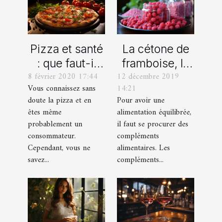
Pizza et santé
La cétone de
: que faut-il
framboise, le
8 février 2020 17:44
12 décembre 2019
savoir?
complément
Vous connaissez sans
14:21
alimentaire
doute la pizza et en
Pour avoir une
idéal !
êtes même
alimentation équilibrée,
probablement un
il faut se procurer des
consommateur.
compléments
Cependant, vous ne
alimentaires. Les
savez...
compléments...