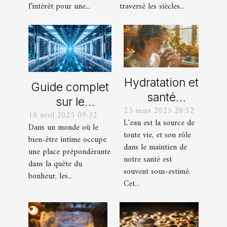
l’intérêt pour une...
traversé les siècles...
Hydratation et
Guide complet
santé
sur le
23 mars 2025 20:52
comment
10 avril 2025 09:32
fonctionnement
L'eau est la source de
l'eau
Dans un monde où le
des stimulants
toute vie, et son rôle
bien-être intime occupe
influence
sexuels
dans le maintien de
une place prépondérante
votre bien-
notre santé est
dans la quête du
être global
souvent sous-estimé.
bonheur, les...
Cet...