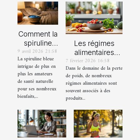
Comment la
spiruline
Les régimes
9 avril 2026 21:58
bleue
alimentaires
La spiruline bleue
7 février 2026 16:58
favorise un
complémentaires
intrigue de plus en
Dans le domaine de la perte
sommeil
aux produits de
plus les amateurs
de poids, de nombreux
réparateur ?
perte de poids
de santé naturelle
régimes alimentaires sont
pour ses nombreux
souvent associés à des
bienfaits,...
produits...