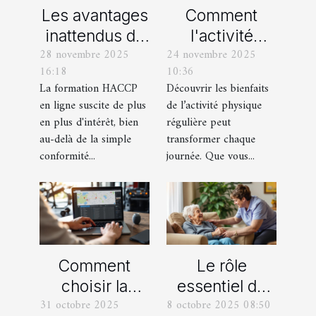
Les avantages
Comment
inattendus de
l'activité
28 novembre 2025
24 novembre 2025
la formation
physique
16:18
10:36
HACCP en
régulière
La formation HACCP
Découvrir les bienfaits
ligne
améliore-t-elle
en ligne suscite de plus
de l’activité physique
votre bien-
en plus d'intérêt, bien
régulière peut
être quotidien
au-delà de la simple
transformer chaque
conformité...
journée. Que vous...
?
Comment
Le rôle
choisir la
essentiel du
31 octobre 2025
8 octobre 2025 08:50
meilleure salle
soutien à