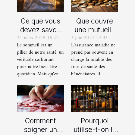
Que couvre
Ce que vous
une mutuelle
devez savoir
5 juin 2021 23:35
21 mars 2025 15:22
santé pour
sur le sommeil
L’assurance maladie ne
Le sommeil est un
entreprise ?
polyphasique
prend pas souvent en
pilier de notre santé, un
comment cela
charge la totalité des
véritable carburant
affecte-t-il la
frais de santé des
pour notre bien-être
santé générale
bénéficiaires. Il...
quotidien. Mais qu'en...
Comment
Pourquoi
soigner un
utilise-t-on la