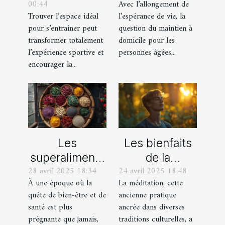
00:44
Avec l’allongement de
pour votre
domicile pour
Trouver l’espace idéal
l’espérance de vie, la
routine de
les séniors
pour s’entraîner peut
question du maintien à
fitness ?
transformer totalement
domicile pour les
l’expérience sportive et
personnes âgées...
encourager la...
Les
Les bienfaits
superaliments
de la
28 avril 2025 18:34
24 avril 2025 18:48
oubliés qui
méditation
À une époque où la
La méditation, cette
renforcent
pour le corps
quête de bien-être et de
ancienne pratique
votre système
et l'esprit en
santé est plus
ancrée dans diverses
immunitaire
2023
prégnante que jamais,
traditions culturelles, a