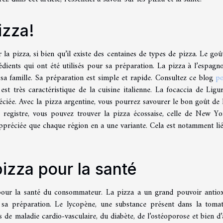
izza!
a pizza, si bien qu’il existe des centaines de types de pizza. Le goût
édients qui ont été utilisés pour sa préparation. La pizza à l’espagno
c sa famille. Sa préparation est simple et rapide. Consultez ce blog
p
 est très caractéristique de la cuisine italienne. La focaccia de Ligur
éciée. Avec la pizza argentine, vous pourrez savourer le bon goût de l’
registre, vous pouvez trouver la pizza écossaise, celle de New Y
appréciée que chaque région en a une variante. Cela est notamment lié
izza pour la santé
pour la santé du consommateur. La pizza a un grand pouvoir antio
 sa préparation. Le lycopène, une substance présent dans la tomat
 de maladie cardio-vasculaire, du diabète, de l’ostéoporose et bien d’