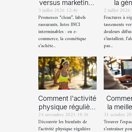
versus marketing :
la gé
3 juillet 2026 12:46
2 juillet 2026
les dessous des
rencont
Promesses “clean”, labels
Fractures à rép
compositions
mode 
rassurants, listes INCI
tassements ver
cosmétiques en e-
mod
interminables : en e-
douleurs diffus
commerce
commerce, la cosmétique
s’installent, l’a
s’achète...
pas...
Comment l'activité
Comment
physique régulière
la meill
24 novembre 2025 10:36
31 octobre 2
améliore-t-elle
pour vot
Découvrir les bienfaits de
Trouver l’espa
votre bien-être
de fi
l’activité physique régulière
s’entraîner pe