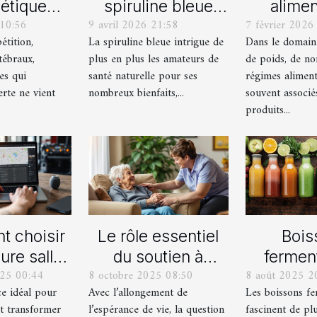
nétique
spiruline bleue
alimen
 10:56
9 avril 2026 21:58
7 février 2026
re notre
favorise un
complém
étition,
La spiruline bleue intrigue de
Dans le domaine
de vie
sommeil
aux pro
tébraux,
plus en plus les amateurs de
de poids, de n
erne
réparateur ?
perte d
es qui
santé naturelle pour ses
régimes aliment
lerte ne vient
nombreux bienfaits,...
souvent associé
produits...
 choisir
Le rôle essentiel
Bois
eure salle
du soutien à
fermen
025 00:44
8 octobre 2025 08:50
8 août 2025 2
re routine
domicile pour les
bien-
ce idéal pour
Avec l’allongement de
Les boissons f
tness ?
séniors
Com
ut transformer
l’espérance de vie, la question
fascinent de pl