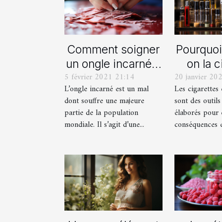
Comment soigner
Pourquoi 
un ongle incarné à
on la c
5 février 2021 21:14
20 janvier 20
domicile ?
élect
L’ongle incarné est un mal
Les cigarettes 
dont souffre une majeure
sont des outils
partie de la population
élaborés pour é
mondiale. Il s’agit d’une...
conséquences et