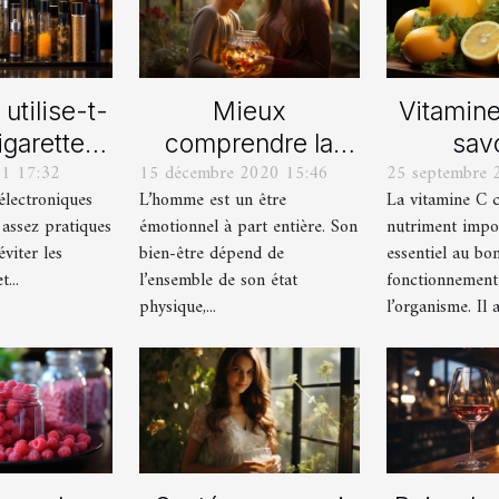
utilise-t-
Mieux
Vitamine
igarette
comprendre la
savo
21 17:32
15 décembre 2020 15:46
25 septembre 
ronique
guérison par les
électroniques
L’homme est un être
La vitamine C c
émotions
 assez pratiques
émotionnel à part entière. Son
nutriment impo
viter les
bien-être dépend de
essentiel au bo
...
l’ensemble de son état
fonctionnement
physique,...
l’organisme. Il a