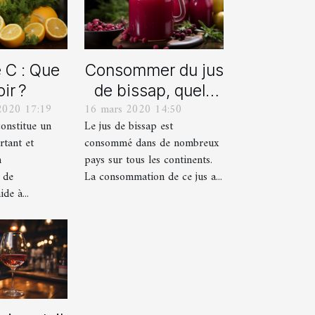
 C : Que
Consommer du jus
ir ?
de bissap, quels
2020 17:19
16 mars 2020 14:50
bienfaits pour la
onstitue un
Le jus de bissap est
santé ?
rtant et
consommé dans de nombreux
n
pays sur tous les continents.
 de
La consommation de ce jus a...
ide à...