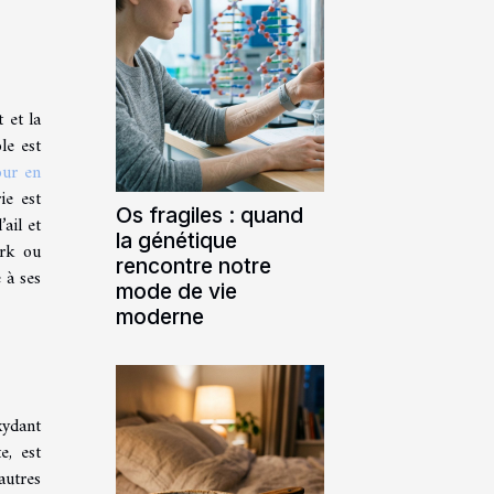
 et la
le est
our en
ie est
Os fragiles : quand
ail et
la génétique
ork ou
rencontre notre
 à ses
mode de vie
moderne
xydant
e, est
autres