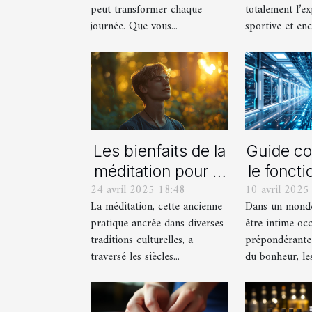
quotidien ?
peut transformer chaque
totalement l’e
journée. Que vous...
sportive et enc
Les bienfaits de la
Guide co
méditation pour le
le fonct
24 avril 2025 18:48
10 avril 2025
corps et l'esprit en
des st
La méditation, cette ancienne
Dans un monde
2023
sex
pratique ancrée dans diverses
être intime oc
traditions culturelles, a
prépondérante 
traversé les siècles...
du bonheur, les.