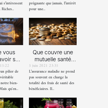
nt-elles
immunitaire
ui s’intéressent
prégnante que jamais, l’intérêt
santé?
 Riches...
pour une...
Que couvre une
e vous
mutuelle santé
voir sur
5 juin 2021 23:35
15:22
pour entreprise ?
mmeil
L’assurance maladie ne prend
un pilier de
asique
pas souvent en charge la
véritable
t cela
totalité des frais de santé des
notre bien-
-t-il la
bénéficiaires. Il...
Mais qu'en...
énérale