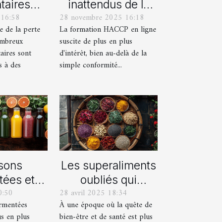
taires
inattendus de la
 16:58
28 novembre 2025 16:18
entaires
formation HACCP
 de la perte
La formation HACCP en ligne
duits de
en ligne
ombreux
suscite de plus en plus
e poids
aires sont
d'intérêt, bien au-delà de la
s à des
simple conformité...
sons
Les superaliments
tées et
oubliés qui
0:50
28 avril 2025 18:34
être :
renforcent votre
ermentées
À une époque où la quête de
ment
système
us en plus
bien-être et de santé est plus