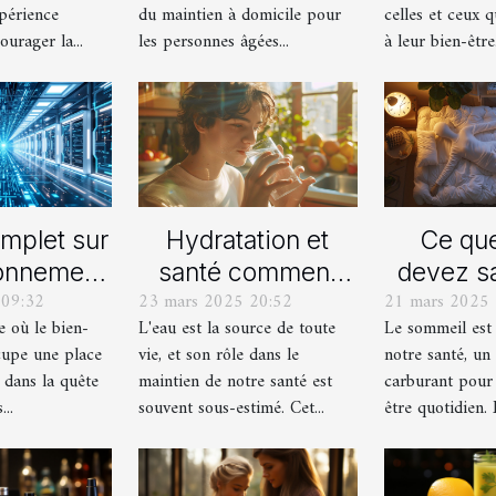
améliore
xpérience
du maintien à domicile pour
celles et ceux q
notre 
ourager la...
les personnes âgées...
à leur bien-être.
mplet sur
Hydratation et
Ce qu
ionnement
santé comment
devez sa
 09:32
23 mars 2025 20:52
21 mars 2025 
imulants
l'eau influence
le so
 où le bien-
L'eau est la source de toute
Le sommeil est 
uels
votre bien-être
polyph
cupe une place
vie, et son rôle dans le
notre santé, un 
global
commen
dans la quête
maintien de notre santé est
carburant pour 
affecte
..
souvent sous-estimé. Cet...
être quotidien. 
santé g