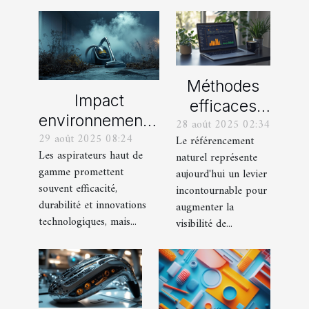
Méthodes
Impact
efficaces
environnemental
28 août 2025 02:34
pour
29 août 2025 08:24
des aspirateurs
Le référencement
maximiser le
Les aspirateurs haut de
naturel représente
haut de gamme :
potentiel
gamme promettent
aujourd'hui un levier
Mythes et
SEO de votre
souvent efficacité,
incontournable pour
réalités
durabilité et innovations
site internet
augmenter la
technologiques, mais...
visibilité de...