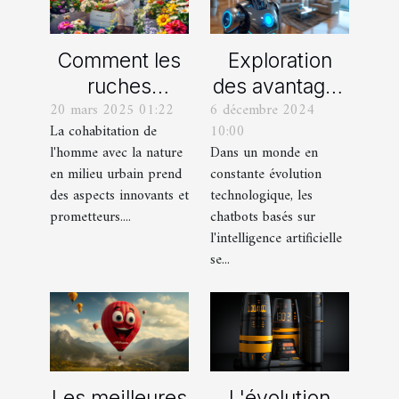
Comment les
Exploration
ruches
des avantages
20 mars 2025 01:22
6 décembre 2024
urbaines
des chatbots
La cohabitation de
10:00
favorisent la
basés sur
l'homme avec la nature
Dans un monde en
biodiversité en
l'intelligence
en milieu urbain prend
constante évolution
milieu
artificielle
des aspects innovants et
technologique, les
professionnel
prometteurs....
chatbots basés sur
l'intelligence artificielle
se...
L'évolution
Les meilleures