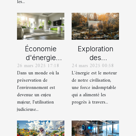
les...
Économie
Exploration
d'énergie
des
26 mars 2025 17:18
24 mars 2025 00:58
grâce aux
techniques
Dans un monde où la
L'énergie est le moteur
objets
énergétiques :
préservation de
de notre civilisation,
connectés
de la tradition
l'environnement est
une force indomptable
Solutions pour
à la modernité
devenue un enjeu
qui a alimenté les
un foyer
majeur, l'utilisation
progrès à travers...
judicieuse...
durable