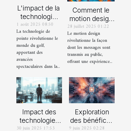
L'impact de la
Comment le
technologie
motion design
1 août 2025 08:50
de pointe
28 juillet 2025 01:22
transforme-t-il
La technologie de
Le motion design
dans la
la
pointe révolutionne le
révolutionne la façon
fabrication
communication
monde du golf,
dont les messages sont
des
visuelle ?
apportant des
transmis au public,
équipements
avancées
offrant une expérience...
spectaculaires dans la...
de golf
Impact des
Exploration
technologies
des bénéfices
30 juin 2025 17:53
9 juin 2025 02:28
modernes sur
de l'IA pour la