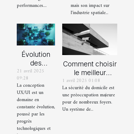
mesure
futuristes
performances....
mais son impact sur
l'industrie spatiale...
Évolution
des
Comment choisir
21 avril 2025
méthodes
le meilleur
09:28
de
1 avril 2025 01:08
système de
La conception
La sécurité du domicile est
certification
vidéosurveillance
UX/UI est un
une préoccupation majeure
en
pour votre
domaine en
pour de nombreux foyers.
conception
constante évolution,
domicile
Un système de...
poussé par les
UX/UI
progrès
technologiques et