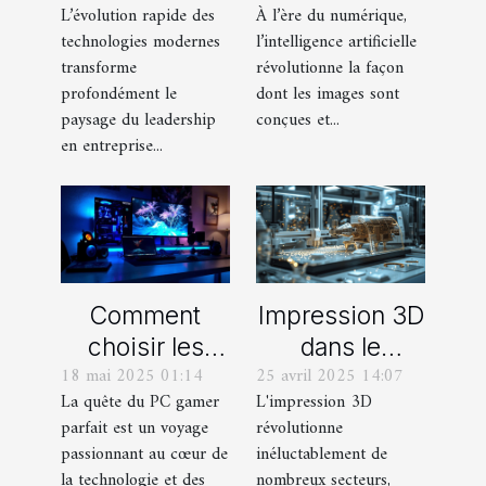
L’évolution rapide des
À l’ère du numérique,
le leadership
création de
technologies modernes
l’intelligence artificielle
en entreprise
visuels
transforme
révolutionne la façon
innovants
profondément le
dont les images sont
paysage du leadership
conçues et...
en entreprise...
Comment
Impression 3D
choisir les
dans le
18 mai 2025 01:14
25 avril 2025 14:07
composants
secteur spatial
La quête du PC gamer
L'impression 3D
pour un
dernières
parfait est un voyage
révolutionne
ordinateur
innovations et
passionnant au cœur de
inéluctablement de
gamer sur
projets
la technologie et des
nombreux secteurs,