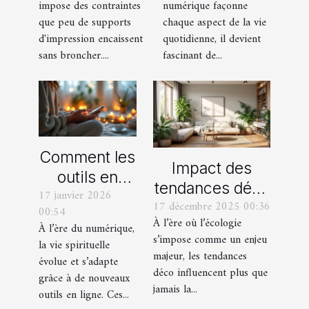
impose des contraintes
numérique façonne
rouleau
elles les
que peu de supports
chaque aspect de la vie
adhésif en
pratiques
d'impression encaissent
quotidienne, il devient
vinyle
culturelles
sans broncher....
fascinant de...
polymère !
modernes ?
Comment les
Impact des
outils en
tendances déco
17 janvier 2026
ligne
17 décembre 2025 00:36
sur la
00:54
facilitent-ils
À l’ère où l’écologie
préservation de
À l’ère du numérique,
la vie
s’impose comme un enjeu
la vie spirituelle
l'environnement
majeur, les tendances
spirituelle
évolue et s’adapte
déco influencent plus que
des fidèles ?
grâce à de nouveaux
jamais la...
outils en ligne. Ces...