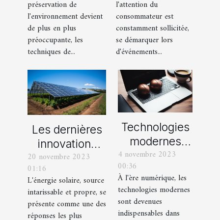
préservation de
l'attention du
pour les
PLV gonflables
l'environnement devient
consommateur est
professionnels
de plus en plus
constamment sollicitée,
préoccupante, les
se démarquer lors
techniques de...
d'événements...
Technologies
Les dernières
modernes
innovations
4 novembre 2023
utilisées pour
20 novembre 2023
technologiques
00:36
01:16
le processus
dans le secteur
À l'ère numérique, les
L'énergie solaire, source
de visa pour la
de l'énergie
technologies modernes
intarissable et propre, se
Chine
solaire
sont devenues
présente comme une des
indispensables dans
réponses les plus