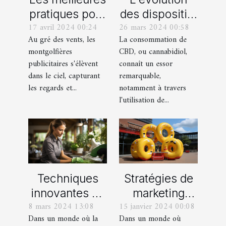
des dispositifs
pratiques pour
26 mars 2024 00:58
17 avril 2024 00:24
de vapotage
le design de
La consommation de
Au gré des vents, les
pour le CBD :
montgolfières
CBD, ou cannabidiol,
montgolfières
innovations et
publicitaires
connaît un essor
publicitaires s'élèvent
perspectives
accrocheuses
remarquable,
dans le ciel, capturant
notamment à travers
les regards et...
l'utilisation de...
Techniques
Stratégies de
innovantes de
marketing
8 mars 2024 13:08
15 janvier 2024 00:08
nettoyage
événementiel :
Dans un monde où la
Dans un monde où
écologique
l'apport des