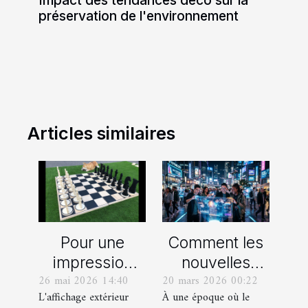
préservation de l'environnement
Articles similaires
Pour une
Comment les
impression
nouvelles
26 mai 2026 14:40
20 mars 2026 00:22
extérieure,
technologies
L'affichage extérieur
À une époque où le
optez pour le
influencent-