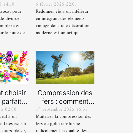
6 14:50
6 février 2026 22:07
rocédure
vintage dans une
avocat pour
Redonner vie à un intérieur
orce ?
décoration
de divorce
en intégrant des éléments
moderne ?
omplexe et
vintage dans une décoration
 la suite de...
moderne est un art qui...
 choisir
Compression des
 parfait
fers : comment
25 02:00
19 septembre 2025 16:31
aque âge
obtenir des
idéal à un
Maîtriser la compression des
s fêtes ?
frappes plus
s fêtes est un
fers au golf transforme
solides ?
ujours plaisir,
radicalement la qualité des