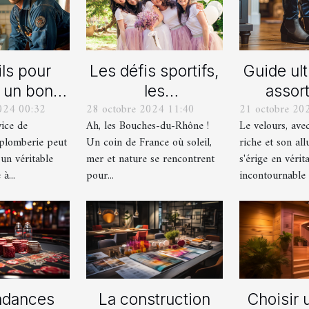
ls pour
Les défis sportifs,
Guide ul
r un bon
les
assort
024 00:32
28 octobre 2024 11:40
21 octobre 20
ice de
incontournables
chaussu
vice de
Ah, les Bouches-du-Rhône !
Le velours, ave
nage en
de toute
des pant
plomberie peut
Un coin de France où soleil,
riche et son all
berie
organisation d’EVG
vel
 un véritable
mer et nature se rencontrent
s'érige en vérit
et EVJF dans les
à...
pour...
incontournable d
Bouches-du-
Rhône
ndances
La construction
Choisir 