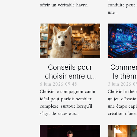
cond
offrir un véritable havre...
conduite peut 
une...
Conseils pour
Comment
choisir entre un
le thèm
6 juin 2025 09:48
3 juin 2025 0
berger blanc
pour
Choisir le compagnon canin
Choisir le thè
suisse et un
proch
idéal peut parfois sembler
un jeu d’évasio
berger américain
d'év
complexe, surtout lorsqu’il
une étape capi
miniature
imm
s’agit de races aux...
création d’une..