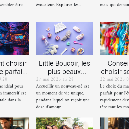
uite ?
sembler être
évocateur. Explorer les...
mais qui demand
 choisir
Little Boudoir, les
Consei
e parfait
plus beaux
choisir s
9:20
27 mai 2025 15:28
22 mai 2025 0
 votre
cadeaux de
de bain i
me idéal pour
Accueillir un nouveau-né est
Le choix du mai
ain jeu
naissance
l'
n immersif est
un moment de vie unique,
parfait pour l’é
asion
personnalisés !
tale dans la
pendant lequel on reçoit une
rapidement dev
ersif
.
dose d’amour...
tête tant les mod