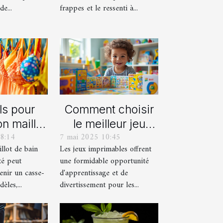
e...
frappes et le ressenti à...
ls pour
Comment choisir
on maillot
le meilleur jeu
8:14
7 mai 2025 10:45
déal pour
imprimable pour
llot de bain
Les jeux imprimables offrent
été
votre enfant
té peut
une formidable opportunité
enir un casse-
d'apprentissage et de
èles,...
divertissement pour les...