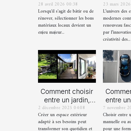
28 avril 2026 00:38
23 mars 2026
matériaux locaux
actue
Lorsqu'il s'agit de bâtir ou de
L’univers des 
pour votre maison
est
rénover, sélectionner les bons
modernes conn
?
mod
matériaux locaux devient un
renouveau fasc
enjeu majeur...
par l’innovatio
créativité des...
Comment choisir
Comment
entre un jardin,
entre un
2 décembre 2025 04:08
7 novembre 2
une terrasse et un
manue
Créer un espace extérieur
Choisir entre 
balcon pour votre
automat
adapté à ses besoins peut
manuelle ou a
espace extérieur ?
votre fo
transformer son quotidien et
pour une form