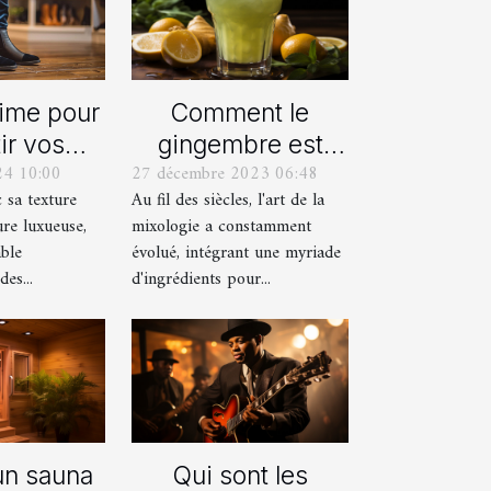
Comment le
time pour
gingembre est
ir vos
27 décembre 2023 06:48
24 10:00
devenu un
res avec
Au fil des siècles, l'art de la
c sa texture
ingrédient clé
alons en
mixologie a constamment
ure luxueuse,
dans la mixologie
ours
évolué, intégrant une myriade
able
moderne
d'ingrédients pour...
es...
un sauna
Qui sont les