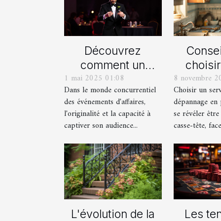
Découvrez
Consei
comment un
choisi
1 mai 2025 01:08
8 novembre 2
spectacle de
serv
Dans le monde concurrentiel
Choisir un ser
magie transforme
dépan
des événements d'affaires,
dépannage en 
les événements
plom
l'originalité et la capacité à
se révéler être
professionnels
captiver son audience...
casse-tête, face 
L'évolution de la
Les te