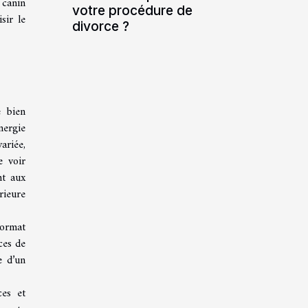
 canin
votre procédure de
sir le
divorce ?
e bien
nergie
ariée,
e voir
nt aux
rieure
format
ces de
e d’un
ces et