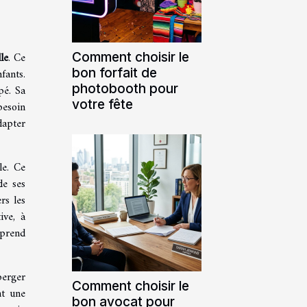
Comment choisir le
le
. Ce
bon forfait de
fants.
photobooth pour
pé. Sa
votre fête
besoin
dapter
le. Ce
de ses
rs les
ive, à
pprend
berger
Comment choisir le
nt une
bon avocat pour