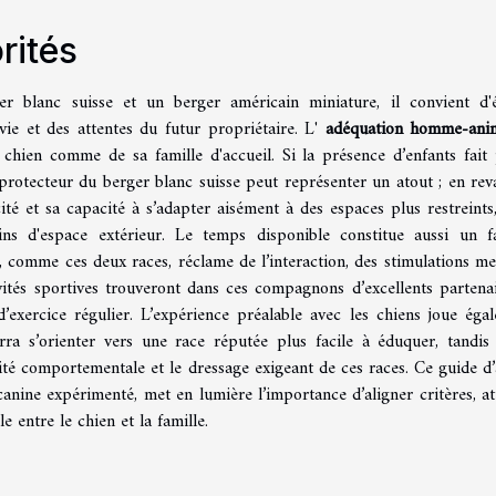
rités
r blanc suisse et un berger américain miniature, il convient d'é
ie et des attentes du futur propriétaire. L'
adéquation homme-ani
 chien comme de sa famille d'accueil. Si la présence d’enfants fait 
protecteur du berger blanc suisse peut représenter un atout ; en rev
ité et sa capacité à s’adapter aisément à des espaces plus restreints,
ns d'espace extérieur. Le temps disponible constitue aussi un f
nt, comme ces deux races, réclame de l’interaction, des stimulations me
vités sportives trouveront dans ces compagnons d’excellents partenai
’exercice régulier. L’expérience préalable avec les chiens joue éga
ra s’orienter vers une race réputée plus facile à éduquer, tandis
té comportementale et le dressage exigeant de ces races. Ce guide d’
canine expérimenté, met en lumière l’importance d’aligner critères, at
 entre le chien et la famille.