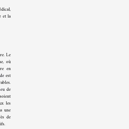
dical,
 et la
re. Le
ne, où
vre en
de est
ables.
ieu de
soient
ux les
ns une
rès de
fs.