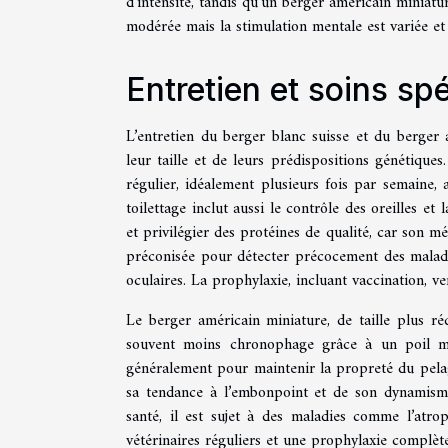
d’intensité, tandis qu’un berger américain minia
modérée mais la stimulation mentale est variée et
Entretien et soins sp
L’entretien du berger blanc suisse et du berger 
leur taille et de leurs prédispositions génétique
régulier, idéalement plusieurs fois par semaine, 
toilettage inclut aussi le contrôle des oreilles et
et privilégier des protéines de qualité, car son mé
préconisée pour détecter précocement des maladies
oculaires. La prophylaxie, incluant vaccination, ve
Le berger américain miniature, de taille plus réd
souvent moins chronophage grâce à un poil mo
généralement pour maintenir la propreté du pelag
sa tendance à l’embonpoint et de son dynamisme,
santé, il est sujet à des maladies comme l’atro
vétérinaires réguliers et une prophylaxie complèt