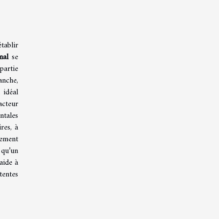
tablir
mal
se
partie
anche,
 idéal
acteur
ntales
res, à
lement
 qu’un
aide à
tentes