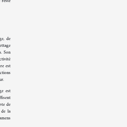
 reste
ge, de
ettage
s. Son
tivité
re est
ctions
ur.
ge est
fisent
pte de
 de la
xamens