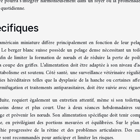
ture pourra s’intégrer harmonieusement dans un foyer où la promenade
 quotidienne.
écifiques
américain miniature diffère principalement en fonction de leur pela
s. Le berger blanc suisse possède un pelage dense nécessitant un toil
afin de limiter la formation de nœuds et de réduire la perte de poil
 la coupe des griffes. L’alimentation doit être adaptée à son niveau d’ac
tabolisme est soutenu. Côté santé, une surveillance vétérinaire réguliè
 héréditaires telles que la dysplasie de la hanche ou certaines affe
rmifugation et traitements antiparasitaires, doit être suivie avec rigue
uite, requiert également un entretien attentif, même si son toiletta
ins dense et plus court. Une à deux séances hebdomadaires suf
e et prévenir les nœuds. Son alimentation spécifique doit tenir com
 en privilégiant des portions mesurées et équilibrées. Sur le plan
phie progressive de la rétine et des problèmes articulaires. Des e
e sont recommandés pour anticiper et limiter les risques.