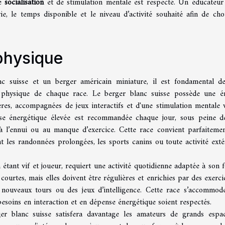
de
socialisation
et de stimulation mentale est respecté. Un éducateur
e, le temps disponible et le niveau d’activité souhaité afin de choi
physique
anc suisse et un berger américain miniature, il est fondamental d
é physique de chaque race. Le berger blanc suisse possède une é
res, accompagnées de jeux interactifs et d'une stimulation mentale v
nse énergétique élevée est recommandée chaque jour, sous peine d
à l’ennui ou au manque d’exercice. Cette race convient parfaiteme
nt les randonnées prolongées, les sports canins ou toute activité exté
n étant vif et joueur, requiert une activité quotidienne adaptée à son 
urtes, mais elles doivent être régulières et enrichies par des exerci
e nouveaux tours ou des jeux d’intelligence. Cette race s’accommod
besoins en interaction et en dépense énergétique soient respectés.
r blanc suisse satisfera davantage les amateurs de grands espa