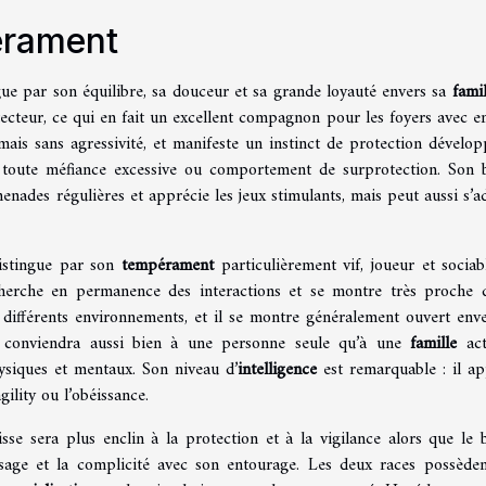
érament
gue par son équilibre, sa douceur et sa grande loyauté envers sa
famil
tecteur, ce qui en fait un excellent compagnon pour les foyers avec en
mais sans agressivité, et manifeste un instinct de protection dévelop
r toute méfiance excessive ou comportement de surprotection. Son 
menades régulières et apprécie les jeux stimulants, mais peut aussi s’a
distingue par son
tempérament
particulièrement vif, joueur et sociab
echerche en permanence des interactions et se montre très proche 
 différents environnements, et il se montre généralement ouvert enve
conviendra aussi bien à une personne seule qu’à une
famille
act
ysiques et mentaux. Son niveau d’
intelligence
est remarquable : il a
gility ou l’obéissance.
isse sera plus enclin à la protection et à la vigilance alors que le 
tissage et la complicité avec son entourage. Les deux races possède