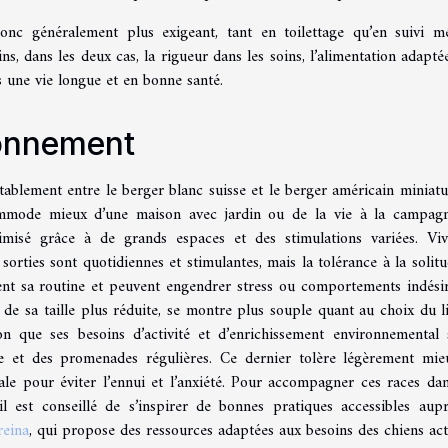
onc généralement plus exigeant, tant en toilettage qu’en suivi mé
 dans les deux cas, la rigueur dans les soins, l’alimentation adaptée
 une vie longue et en bonne santé.
ronnement
tablement entre le berger blanc suisse et le berger américain miniatu
commode mieux d’une maison avec jardin ou de la vie à la campag
timisé grâce à de grands espaces et des stimulations variées. Vi
sorties sont quotidiennes et stimulantes, mais la tolérance à la solitu
ent sa routine et peuvent engendrer stress ou comportements indésir
t de sa taille plus réduite, se montre plus souple quant au choix du l
ion que ses besoins d’activité et d’enrichissement environnemental 
ce et des promenades régulières. Ce dernier tolère légèrement mie
ale pour éviter l’ennui et l’anxiété. Pour accompagner ces races da
l est conseillé de s’inspirer de bonnes pratiques accessibles aup
reina
, qui propose des ressources adaptées aux besoins des chiens acti