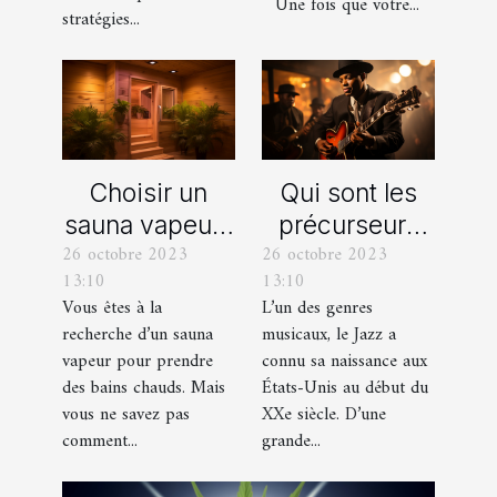
Une fois que votre...
stratégies...
Choisir un
Qui sont les
sauna vapeur :
précurseurs
26 octobre 2023
26 octobre 2023
comment s’y
du JAZZ ?
13:10
13:10
prendre ?
Vous êtes à la
L’un des genres
recherche d’un sauna
musicaux, le Jazz a
vapeur pour prendre
connu sa naissance aux
des bains chauds. Mais
États-Unis au début du
vous ne savez pas
XXe siècle. D’une
comment...
grande...