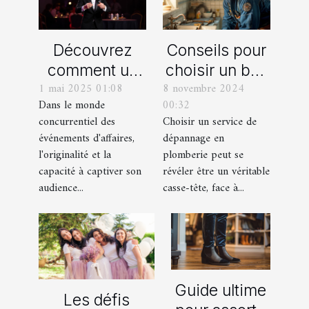
Découvrez
Conseils pour
comment un
choisir un bon
1 mai 2025 01:08
8 novembre 2024
spectacle de
service de
Dans le monde
00:32
magie
dépannage en
concurrentiel des
Choisir un service de
transforme les
plomberie
événements d'affaires,
dépannage en
événements
l'originalité et la
plomberie peut se
professionnels
capacité à captiver son
révéler être un véritable
audience...
casse-tête, face à...
Guide ultime
Les défis