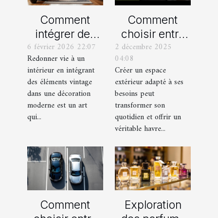
Comment
Comment
intégrer des
choisir entre
6 février 2026 22:07
2 décembre 2025
éléments
un jardin, une
Redonner vie à un
04:08
vintage dans
terrasse et un
intérieur en intégrant
Créer un espace
une décoration
balcon pour
des éléments vintage
extérieur adapté à ses
moderne ?
votre espace
dans une décoration
besoins peut
extérieur ?
moderne est un art
transformer son
qui...
quotidien et offrir un
véritable havre...
Comment
Exploration