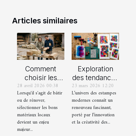
Articles similaires
Comment
Exploration
choisir les
des tendances
28 avril 2026 00:38
23 mars 2026 12:20
meilleurs
actuelles en
Lorsqu'il s'agit de bâtir
L’univers des estampes
matériaux
estampes
ou de rénover,
modernes connaît un
locaux pour
modernes
sélectionner les bons
renouveau fascinant,
votre maison ?
matériaux locaux
porté par l’innovation
devient un enjeu
et la créativité des...
majeur...