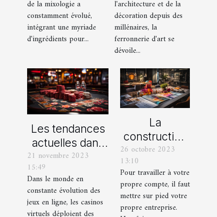
de la mixologie a
l'architecture et de la
mixologie
constamment évolué,
décoration depuis des
moderne
intégrant une myriade
millénaires, la
d'ingrédients pour...
ferronnerie d'art se
dévoile...
La
Les tendances
construction
actuelles dans
26 octobre 2023
d’une identité
21 novembre 2023
les offres
13:10
d’entreprise :
15:49
promotionnelles
Pour travailler à votre
que faut-il en
Dans le monde en
propre compte, il faut
des casinos en
constante évolution des
savoir ?
mettre sur pied votre
ligne
jeux en ligne, les casinos
propre entreprise.
virtuels déploient des