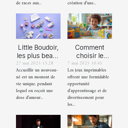
miniature
immersif
de races aux...
création d’une...
Little Boudoir,
Comment
les plus beaux
choisir le
27 mai 2025 15:28
7 mai 2025 10:45
cadeaux de
meilleur jeu
Accueillir un nouveau-
Les jeux imprimables
naissance
imprimable
né est un moment de
offrent une formidable
personnalisés
pour votre
vie unique, pendant
opportunité
!
enfant
lequel on reçoit une
d'apprentissage et de
dose d’amour...
divertissement pour
les...