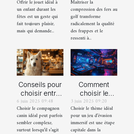
Offrir le jouet idéal à
Maîtriser la
durant les
frappes plus
un enfant durant les
compression des fers au
fêtes ?
solides ?
fêtes est un geste qui
golf transforme
fait toujours plaisir,
radicalement la qualité
mais qui demande...
des frappes et le
ressenti à...
Conseils pour
Comment
choisir entre
choisir le
6 juin 2025 09:48
3 juin 2025 09:20
un berger
thème parfait
Choisir le compagnon
Choisir le thème idéal
blanc suisse
pour votre
canin idéal peut parfois
pour un jeu d’évasion
et un berger
prochain jeu
sembler complexe,
immersif est une étape
américain
d'évasion
surtout lorsqu’il s’agit
capitale dans la