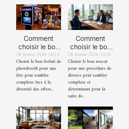
Comment
Comment
choisir le bon
choisir le bon
28 février 2026 18:24
28 février 2026 14:50
forfait de
avocat pour
Choisir le bon forfait de
Choisir le bon avocat
photobooth
votre
photobooth pour une
pour une procédure de
pour votre fête
procédure de
fête peut sembler
divorce peut sembler
divorce ?
complexe face à la
complexe et
diversité des offres...
déterminant pour la
suite de...