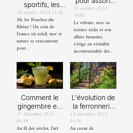
pour assortir
sportifs, les
21 octobre 2024
vos
28 octobre 2024 11:40
incontournables
10:00
chaussures
Ah, les Bouches-du-
de toute
Le velours, avec sa
avec des
Rhône ! Un coin de
texture riche et son
organisation
France où soleil, mer et
pantalons en
allure luxueuse,
d’EVG et EVJF
nature se rencontrent
velours
s'érige en véritable
dans les
pour...
incontournable des...
Bouches-du-
Rhône
Comment le
L'évolution de
gingembre est
la ferronnerie
27 décembre 2023
14 décembre 2023
devenu un
d'art à travers
06:48
01:30
ingrédient clé
les siècles
Au fil des siècles, l'art
Au coeur de
dans la