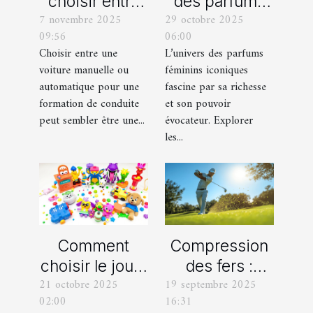
choisir entre
des parfums
7 novembre 2025
29 octobre 2025
une voiture
féminins
09:56
06:00
manuelle ou
iconiques et
Choisir entre une
L’univers des parfums
automatique
leurs
voiture manuelle ou
féminins iconiques
pour votre
variations
automatique pour une
fascine par sa richesse
formation de
formation de conduite
et son pouvoir
peut sembler être une...
évocateur. Explorer
conduite ?
les...
Comment
Compression
choisir le jouet
des fers :
21 octobre 2025
19 septembre 2025
parfait pour
comment
02:00
16:31
chaque âge
obtenir des