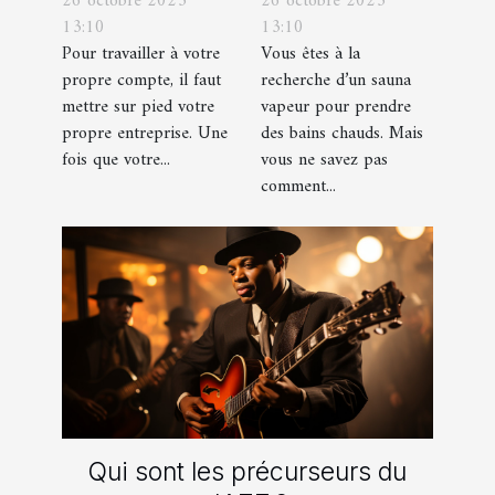
26 octobre 2023
26 octobre 2023
d’une identité
comment s’y
13:10
13:10
d’entreprise :
prendre ?
Pour travailler à votre
Vous êtes à la
que faut-il en
propre compte, il faut
recherche d’un sauna
savoir ?
mettre sur pied votre
vapeur pour prendre
propre entreprise. Une
des bains chauds. Mais
fois que votre...
vous ne savez pas
comment...
Qui sont les précurseurs du