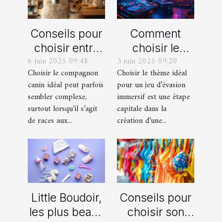
Conseils pour
Comment
choisir entre
choisir le
6 juin 2025 09:48
3 juin 2025 09:20
un berger
thème parfait
Choisir le compagnon
Choisir le thème idéal
blanc suisse
pour votre
canin idéal peut parfois
pour un jeu d’évasion
et un berger
prochain jeu
sembler complexe,
immersif est une étape
américain
d'évasion
surtout lorsqu’il s’agit
capitale dans la
miniature
immersif
de races aux...
création d’une...
Little Boudoir,
Conseils pour
les plus beaux
choisir son