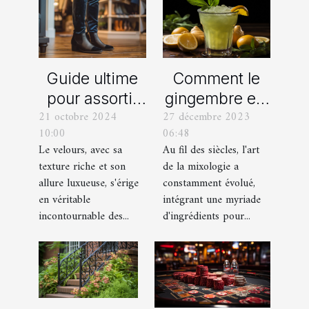
Comment le
Guide ultime
gingembre est
pour assortir
27 décembre 2023
21 octobre 2024
devenu un
vos
06:48
10:00
ingrédient clé
chaussures
Au fil des siècles, l'art
Le velours, avec sa
dans la
avec des
de la mixologie a
texture riche et son
mixologie
pantalons en
constamment évolué,
allure luxueuse, s'érige
moderne
velours
intégrant une myriade
en véritable
d'ingrédients pour...
incontournable des...