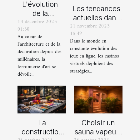
L'évolution
Les tendances
de la
actuelles dans
14 décembre 2023
ferronnerie
21 novembre 2023
les offres
01:30
d'art à travers
15:49
promotionnelles
Au coeur de
les siècles
Dans le monde en
l'architecture et de la
des casinos en
constante évolution des
décoration depuis des
ligne
jeux en ligne, les casinos
millénaires, la
virtuels déploient des
ferronnerie d'art se
stratégies...
dévoile...
La
Choisir un
construction
sauna vapeur :