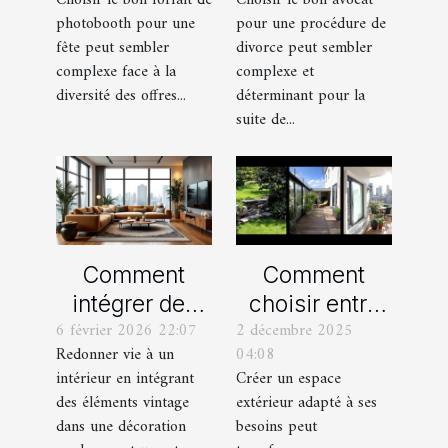
photobooth
votre
photobooth pour une
pour une procédure de
pour votre fête
procédure de
fête peut sembler
divorce peut sembler
divorce ?
complexe face à la
complexe et
diversité des offres...
déterminant pour la
suite de...
Comment
Comment
intégrer des
choisir entre
6 février 2026 22:07
2 décembre 2025
éléments
un jardin, une
Redonner vie à un
04:08
vintage dans
terrasse et un
intérieur en intégrant
Créer un espace
une décoration
balcon pour
des éléments vintage
extérieur adapté à ses
moderne ?
votre espace
dans une décoration
besoins peut