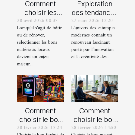
Comment
Exploration
choisir les
des tendances
28 avril 2026 00:38
23 mars 2026 12:20
meilleurs
actuelles en
Lorsqu'il s'agit de bâtir
L’univers des estampes
matériaux
estampes
ou de rénover,
modernes connaît un
locaux pour
modernes
sélectionner les bons
renouveau fascinant,
votre maison ?
matériaux locaux
porté par l’innovation
devient un enjeu
et la créativité des...
majeur...
Comment
Comment
choisir le bon
choisir le bon
28 février 2026 18:24
28 février 2026 14:50
forfait de
avocat pour
Choisir le bon forfait de
Choisir le bon avocat