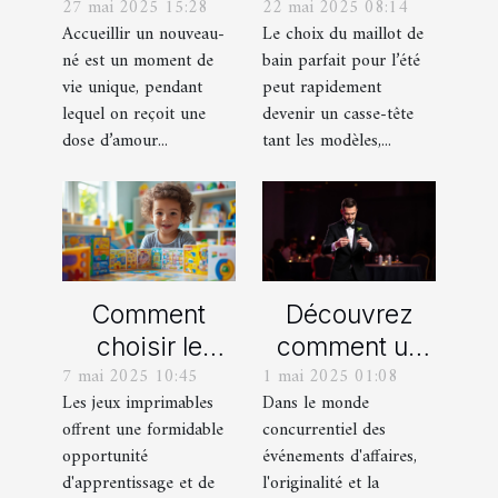
27 mai 2025 15:28
22 mai 2025 08:14
cadeaux de
maillot de bain
Accueillir un nouveau-
Le choix du maillot de
naissance
idéal pour l'été
né est un moment de
bain parfait pour l’été
personnalisés
vie unique, pendant
peut rapidement
!
lequel on reçoit une
devenir un casse-tête
dose d’amour...
tant les modèles,...
Comment
Découvrez
choisir le
comment un
7 mai 2025 10:45
1 mai 2025 01:08
meilleur jeu
spectacle de
Les jeux imprimables
Dans le monde
imprimable
magie
offrent une formidable
concurrentiel des
pour votre
transforme les
opportunité
événements d'affaires,
enfant
événements
d'apprentissage et de
l'originalité et la