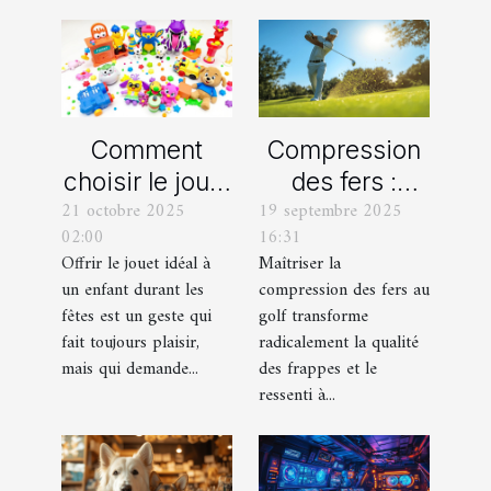
Comment
Compression
choisir le jouet
des fers :
21 octobre 2025
19 septembre 2025
parfait pour
comment
02:00
16:31
chaque âge
obtenir des
Offrir le jouet idéal à
Maîtriser la
durant les
frappes plus
un enfant durant les
compression des fers au
fêtes ?
solides ?
fêtes est un geste qui
golf transforme
fait toujours plaisir,
radicalement la qualité
mais qui demande...
des frappes et le
ressenti à...