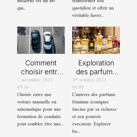
extérieur ?
moderne est un art
transformer son
qui...
quotidien et offrir un
véritable havre...
Comment
Exploration
choisir entre
des parfums
7 novembre 2025
29 octobre 2025
une voiture
féminins
09:56
06:00
manuelle ou
iconiques et
Choisir entre une
L’univers des parfums
automatique
leurs
voiture manuelle ou
féminins iconiques
pour votre
variations
automatique pour une
fascine par sa richesse
formation de
formation de conduite
et son pouvoir
peut sembler être une...
évocateur. Explorer
conduite ?
les...