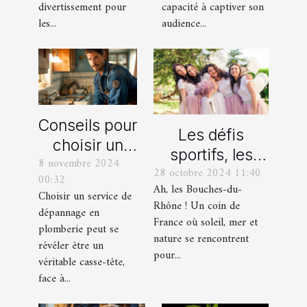
professionnels
divertissement pour
capacité à captiver son
les...
audience...
Conseils pour
Les défis
choisir un
sportifs, les
8 novembre 2024
bon service
28 octobre 2024 11:40
incontournables
00:32
de
Ah, les Bouches-du-
de toute
Choisir un service de
dépannage
Rhône ! Un coin de
dépannage en
organisation
France où soleil, mer et
en plomberie
plomberie peut se
d’EVG et EVJF
nature se rencontrent
révéler être un
dans les
pour...
véritable casse-tête,
Bouches-du-
face à...
Rhône