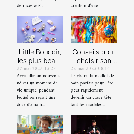
miniature
immersif
de races aux...
création d’une...
Little Boudoir,
Conseils pour
les plus beaux
choisir son
27 mai 2025 15:28
22 mai 2025 08:14
cadeaux de
maillot de bain
Accueillir un nouveau-
Le choix du maillot de
naissance
idéal pour l'été
né est un moment de
bain parfait pour l’été
personnalisés
vie unique, pendant
peut rapidement
!
lequel on reçoit une
devenir un casse-tête
dose d’amour...
tant les modèles,...