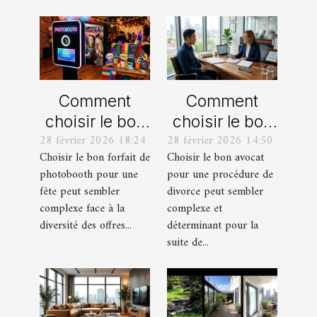
Comment
Comment
choisir le bon
choisir le bon
28 février 2026 18:24
28 février 2026 14:50
forfait de
avocat pour
Choisir le bon forfait de
Choisir le bon avocat
photobooth
votre
photobooth pour une
pour une procédure de
pour votre fête
procédure de
fête peut sembler
divorce peut sembler
divorce ?
complexe face à la
complexe et
diversité des offres...
déterminant pour la
suite de...