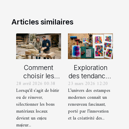
Articles similaires
Comment
Exploration
choisir les
des tendances
28 avril 2026 00:38
23 mars 2026 12:20
meilleurs
actuelles en
Lorsqu'il s'agit de bâtir
L’univers des estampes
matériaux
estampes
ou de rénover,
modernes connaît un
locaux pour
modernes
sélectionner les bons
renouveau fascinant,
votre maison ?
matériaux locaux
porté par l’innovation
devient un enjeu
et la créativité des...
majeur...