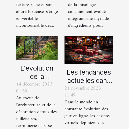
dans la
avec des
de la mixologie a
texture riche et son
mixologie
pantalons en
constamment évolué,
allure luxueuse, s'érige
moderne
velours
intégrant une myriade
en véritable
d'ingrédients pour...
incontournable des...
L'évolution
Les tendances
de la
actuelles dans
14 décembre 2023
ferronnerie
21 novembre 2023
les offres
01:30
d'art à travers
15:49
promotionnelles
Au coeur de
les siècles
Dans le monde en
l'architecture et de la
des casinos en
constante évolution des
décoration depuis des
ligne
jeux en ligne, les casinos
millénaires, la
virtuels déploient des
ferronnerie d'art se