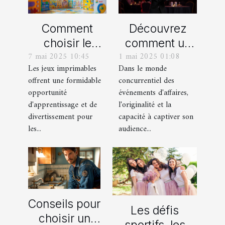
Comment
Découvrez
choisir le
comment un
7 mai 2025 10:45
1 mai 2025 01:08
meilleur jeu
spectacle de
Les jeux imprimables
Dans le monde
imprimable
magie
offrent une formidable
concurrentiel des
pour votre
transforme les
opportunité
événements d'affaires,
enfant
événements
d'apprentissage et de
l'originalité et la
professionnels
divertissement pour
capacité à captiver son
les...
audience...
Conseils pour
Les défis
choisir un