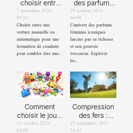
choisir entre
des parfums
7 novembre 2025
29 octobre 2025
une voiture
féminins
09:56
06:00
manuelle ou
iconiques et
Choisir entre une
L’univers des parfums
automatique
leurs
voiture manuelle ou
féminins iconiques
pour votre
variations
automatique pour une
fascine par sa richesse
formation de
formation de conduite
et son pouvoir
peut sembler être une...
évocateur. Explorer
conduite ?
les...
Comment
Compression
choisir le jouet
des fers :
21 octobre 2025
19 septembre 2025
parfait pour
comment
02:00
16:31
chaque âge
obtenir des