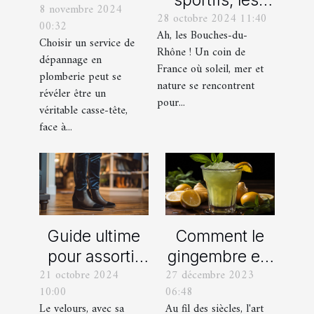
sportifs, les
8 novembre 2024
bon service
28 octobre 2024 11:40
incontournables
00:32
de
Ah, les Bouches-du-
de toute
Choisir un service de
dépannage
Rhône ! Un coin de
dépannage en
organisation
France où soleil, mer et
en plomberie
plomberie peut se
d’EVG et EVJF
nature se rencontrent
révéler être un
dans les
pour...
véritable casse-tête,
Bouches-du-
face à...
Rhône
Comment le
Guide ultime
gingembre est
pour assortir
27 décembre 2023
21 octobre 2024
devenu un
vos
06:48
10:00
ingrédient clé
chaussures
Au fil des siècles, l'art
Le velours, avec sa