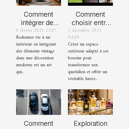
Comment
Comment
intégrer des
choisir entre
6 février 2026 22:07
2 décembre 2025
éléments
un jardin, une
Redonner vie à un
04:08
vintage dans
terrasse et un
intérieur en intégrant
Créer un espace
une décoration
balcon pour
des éléments vintage
extérieur adapté à ses
moderne ?
votre espace
dans une décoration
besoins peut
extérieur ?
moderne est un art
transformer son
qui...
quotidien et offrir un
véritable havre...
Comment
Exploration