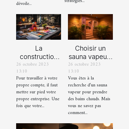
stratégies...
dévoile...
La
Choisir un
construction
sauna vapeur :
26 octobre 2023
26 octobre 2023
d’une identité
comment s’y
13:10
13:10
d’entreprise :
prendre ?
Pour travailler à votre
Vous êtes à la
que faut-il en
propre compte, il faut
recherche d’un sauna
savoir ?
mettre sur pied votre
vapeur pour prendre
propre entreprise. Une
des bains chauds. Mais
fois que votre...
vous ne savez pas
comment...