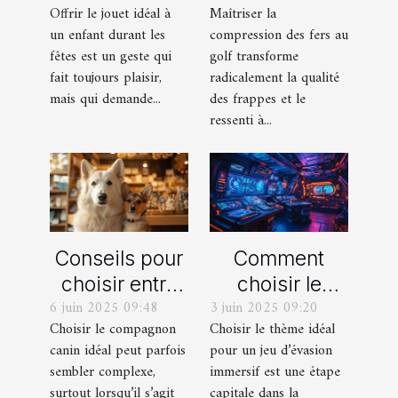
Offrir le jouet idéal à
Maîtriser la
durant les
frappes plus
un enfant durant les
compression des fers au
fêtes ?
solides ?
fêtes est un geste qui
golf transforme
fait toujours plaisir,
radicalement la qualité
mais qui demande...
des frappes et le
ressenti à...
Conseils pour
Comment
choisir entre
choisir le
6 juin 2025 09:48
3 juin 2025 09:20
un berger
thème parfait
Choisir le compagnon
Choisir le thème idéal
blanc suisse
pour votre
canin idéal peut parfois
pour un jeu d’évasion
et un berger
prochain jeu
sembler complexe,
immersif est une étape
américain
d'évasion
surtout lorsqu’il s’agit
capitale dans la