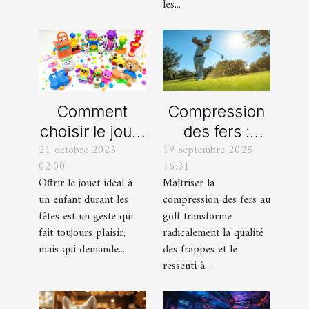
les...
Comment
Compression
choisir le jouet
des fers :
21 octobre 2025
19 septembre 2025
parfait pour
comment
02:00
16:31
chaque âge
obtenir des
Offrir le jouet idéal à
Maîtriser la
durant les
frappes plus
un enfant durant les
compression des fers au
fêtes ?
solides ?
fêtes est un geste qui
golf transforme
fait toujours plaisir,
radicalement la qualité
mais qui demande...
des frappes et le
ressenti à...