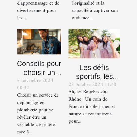
enfant
événements
d'apprentissage et de
l'originalité et la
professionnels
divertissement pour
capacité à captiver son
les...
audience...
Conseils pour
Les défis
choisir un
sportifs, les
8 novembre 2024
bon service
28 octobre 2024 11:40
incontournables
00:32
de
Ah, les Bouches-du-
de toute
Choisir un service de
dépannage
Rhône ! Un coin de
dépannage en
organisation
France où soleil, mer et
en plomberie
plomberie peut se
d’EVG et EVJF
nature se rencontrent
révéler être un
dans les
pour...
véritable casse-tête,
Bouches-du-
face à...