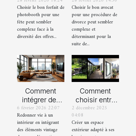
28 février 2026 18:24
28 février 2026 14:50
forfait de
avocat pour
Choisir le bon forfait de
Choisir le bon avocat
photobooth
votre
photobooth pour une
pour une procédure de
pour votre fête
procédure de
fête peut sembler
divorce peut sembler
divorce ?
complexe face à la
complexe et
diversité des offres...
déterminant pour la
suite de...
Comment
Comment
intégrer des
choisir entre
6 février 2026 22:07
2 décembre 2025
éléments
un jardin, une
Redonner vie à un
04:08
vintage dans
terrasse et un
intérieur en intégrant
Créer un espace
une décoration
balcon pour
des éléments vintage
extérieur adapté à ses
moderne ?
votre espace