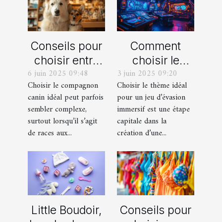
Conseils pour
Comment
choisir entre
choisir le
6 juin 2025 09:48
3 juin 2025 09:20
un berger
thème parfait
Choisir le compagnon
Choisir le thème idéal
blanc suisse
pour votre
canin idéal peut parfois
pour un jeu d’évasion
et un berger
prochain jeu
sembler complexe,
immersif est une étape
américain
d'évasion
surtout lorsqu’il s’agit
capitale dans la
miniature
immersif
de races aux...
création d’une...
Little Boudoir,
Conseils pour