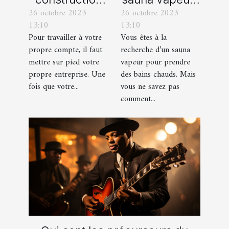
26 octobre 2023
26 octobre 2023
d’une identité
comment s’y
13:10
13:10
d’entreprise :
prendre ?
Pour travailler à votre
Vous êtes à la
que faut-il en
propre compte, il faut
recherche d’un sauna
savoir ?
mettre sur pied votre
vapeur pour prendre
propre entreprise. Une
des bains chauds. Mais
fois que votre...
vous ne savez pas
comment...