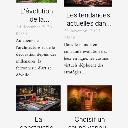
L'évolution
Les tendances
de la
actuelles dans
14 décembre 2023
ferronnerie
21 novembre 2023
les offres
01:30
d'art à travers
15:49
promotionnelles
Au coeur de
les siècles
Dans le monde en
l'architecture et de la
des casinos en
constante évolution des
décoration depuis des
ligne
jeux en ligne, les casinos
millénaires, la
virtuels déploient des
ferronnerie d'art se
stratégies...
dévoile...
La
Choisir un
construction
sauna vapeur :