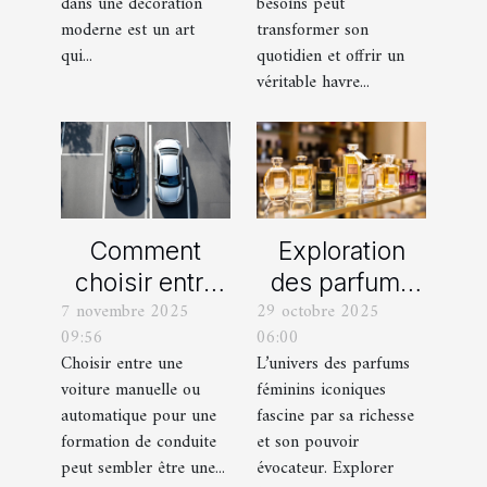
dans une décoration
besoins peut
extérieur ?
moderne est un art
transformer son
qui...
quotidien et offrir un
véritable havre...
Comment
Exploration
choisir entre
des parfums
7 novembre 2025
29 octobre 2025
une voiture
féminins
09:56
06:00
manuelle ou
iconiques et
Choisir entre une
L’univers des parfums
automatique
leurs
voiture manuelle ou
féminins iconiques
pour votre
variations
automatique pour une
fascine par sa richesse
formation de
formation de conduite
et son pouvoir
peut sembler être une...
évocateur. Explorer
conduite ?