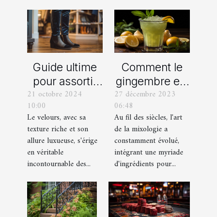
Rhône
Comment le
Guide ultime
gingembre est
pour assortir
27 décembre 2023
21 octobre 2024
devenu un
vos
06:48
10:00
ingrédient clé
chaussures
Au fil des siècles, l'art
Le velours, avec sa
dans la
avec des
de la mixologie a
texture riche et son
mixologie
pantalons en
constamment évolué,
allure luxueuse, s'érige
moderne
velours
intégrant une myriade
en véritable
d'ingrédients pour...
incontournable des...