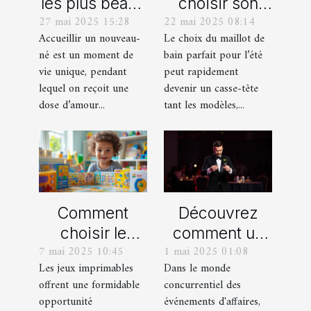
les plus beaux
choisir son
27 mai 2025 15:28
22 mai 2025 08:14
cadeaux de
maillot de bain
Accueillir un nouveau-
Le choix du maillot de
naissance
idéal pour l'été
né est un moment de
bain parfait pour l’été
personnalisés
vie unique, pendant
peut rapidement
!
lequel on reçoit une
devenir un casse-tête
dose d’amour...
tant les modèles,...
Comment
Découvrez
choisir le
comment un
7 mai 2025 10:45
1 mai 2025 01:08
meilleur jeu
spectacle de
Les jeux imprimables
Dans le monde
imprimable
magie
offrent une formidable
concurrentiel des
pour votre
transforme les
opportunité
événements d'affaires,