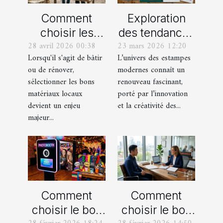
Comment
Exploration
choisir les
des tendances
28 avril 2026 00:38
23 mars 2026 12:20
meilleurs
actuelles en
Lorsqu'il s'agit de bâtir
L’univers des estampes
matériaux
estampes
ou de rénover,
modernes connaît un
locaux pour
modernes
sélectionner les bons
renouveau fascinant,
votre maison ?
matériaux locaux
porté par l’innovation
devient un enjeu
et la créativité des...
majeur...
Comment
Comment
choisir le bon
choisir le bon