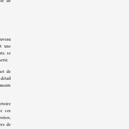
ble de
ouveau
nt une
te, se
erie.
met de
détail
éments
rtoire
e ces
oises,
ère de