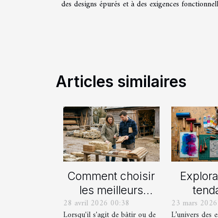
des designs épurés et à des exigences fonctionnel
Articles similaires
Comment choisir
Explora
les meilleurs
tend
28 avril 2026 00:38
23 mars 2026
matériaux locaux
actue
Lorsqu'il s'agit de bâtir ou de
L’univers des 