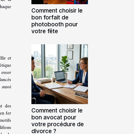
chaque
Comment choisir le
bon forfait de
photobooth pour
votre fête
lir et
étique
 essor
lancés
 aussi
nt des
Comment choisir le
en fer
bon avocat pour
motifs
votre procédure de
ifions
divorce ?