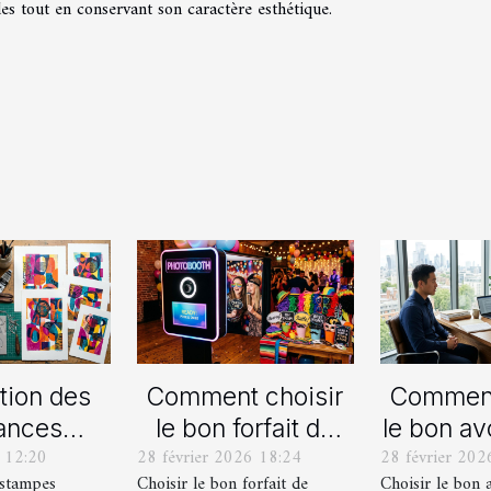
les tout en conservant son caractère esthétique.
tion des
Comment choisir
Comment
ances
le bon forfait de
le bon av
 12:20
28 février 2026 18:24
28 février 202
lles en
photobooth pour
votre p
estampes
Choisir le bon forfait de
Choisir le bon 