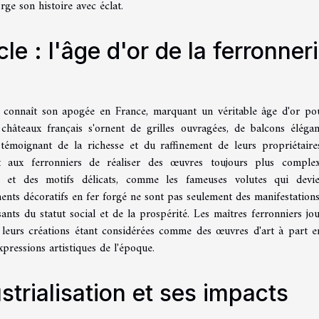
rge son histoire avec éclat.
cle : l'âge d'or de la ferronner
rt connaît son apogée en France, marquant un véritable âge d'or po
 châteaux français s'ornent de grilles ouvragées, de balcons élég
, témoignant de la richesse et du raffinement de leurs propriétaire
t aux ferronniers de réaliser des œuvres toujours plus comple
és et des motifs délicats, comme les fameuses volutes qui devi
ments décoratifs en fer forgé ne sont pas seulement des manifestations
ants du statut social et de la prospérité. Les maîtres ferronniers jou
é, leurs créations étant considérées comme des œuvres d'art à part en
xpressions artistiques de l'époque.
ustrialisation et ses impacts