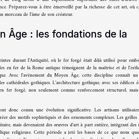
lence. Préparez-vous à être émerveillé par la richesse de cet art, où 
un morceau de l'âme de son créateur.
en Âge : les fondations de la
ntes durant l'Antiquité, où le fer forgé était déjà utilisé pour embel
illes en fer de la Rome antique témoignent de la maîtrise et de l'esth
oque. Avec l'avènement du Moyen Âge, cette discipline connaît un
es cathédrales gothiques. L'architecture gothique, avec ses édifices é
 en fer forgé, non seulement comme renforcement structurel, mais
nt donc connu une évolution significative. Les artisans utilisaie
réer des motifs sophistiqués et des ornements complexes. Les grilles 
itaire, mais devenaient des œuvres d'art à part entière, intégrant des 
ique religieuse. Cette période a jeté les bases de ce que nous qual