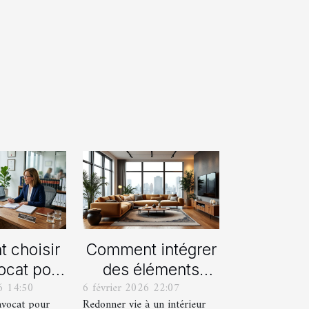
 choisir
Comment intégrer
ocat pour
des éléments
6 14:50
6 février 2026 22:07
rocédure
vintage dans une
avocat pour
Redonner vie à un intérieur