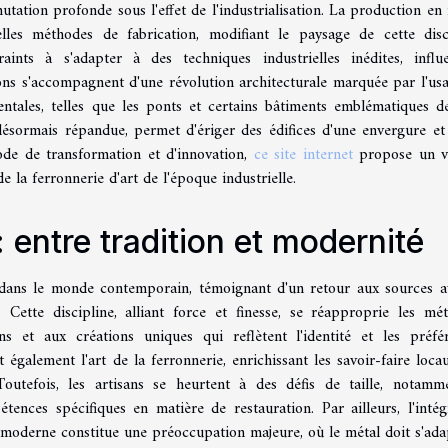
utation profonde sous l'effet de l'industrialisation. La production en
lles méthodes de fabrication, modifiant le paysage de cette disc
raints à s'adapter à des techniques industrielles inédites, influ
ions s'accompagnent d'une révolution architecturale marquée par l'us
ntales, telles que les ponts et certains bâtiments emblématiques de
désormais répandue, permet d'ériger des édifices d'une envergure et
iode de transformation et d'innovation,
ce site internet
propose un v
 la ferronnerie d'art de l'époque industrielle.
 entre tradition et modernité
 dans le monde contemporain, témoignant d'un retour aux sources a
é. Cette discipline, alliant force et finesse, se réapproprie les mé
ns et aux créations uniques qui reflètent l'identité et les préfé
t également l'art de la ferronnerie, enrichissant les savoir-faire loca
Toutefois, les artisans se heurtent à des défis de taille, notamm
ences spécifiques en matière de restauration. Par ailleurs, l'intég
 moderne constitue une préoccupation majeure, où le métal doit s'ada