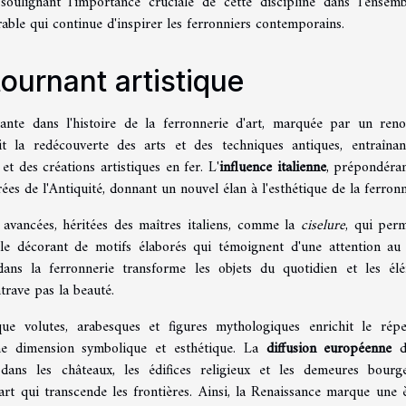
 soulignant l'importance cruciale de cette discipline dans l'ensem
urable qui continue d'inspirer les ferronniers contemporains.
ournant artistique
ante dans l'histoire de la ferronnerie d'art, marquée par un ren
it la redécouverte des arts et des techniques antiques, entraîna
 des créations artistiques en fer. L'
influence italienne
, prépondéran
irées de l'Antiquité, donnant un nouvel élan à l'esthétique de la ferronn
avancées, héritées des maîtres italiens, comme la
ciselure
, qui per
, le décorant de motifs élaborés qui témoignent d'une attention au 
 dans la ferronnerie transforme les objets du quotidien et les él
trave pas la beauté.
ue volutes, arabesques et figures mythologiques enrichit le répe
ne dimension symbolique et esthétique. La
diffusion européenne
d
dans les châteaux, les édifices religieux et les demeures bourge
rt qui transcende les frontières. Ainsi, la Renaissance marque une 