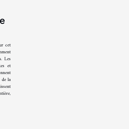
ie
ur cet
amment
s. Les
xes et
ennent
 de la
issent
tière,