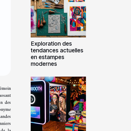
Exploration des
tendances actuelles
en estampes
modernes
témoin
hosant
on des
nonyme
mandes
nniers
 de la