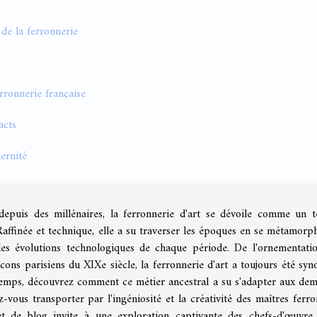
 de la ferronnerie
erronnerie française
acts
ernité
depuis des millénaires, la ferronnerie d'art se dévoile comme un 
. Raffinée et technique, elle a su traverser les époques en se métamorp
t les évolutions technologiques de chaque période. De l'ornementati
lcons parisiens du XIXe siècle, la ferronnerie d'art a toujours été sy
 temps, découvrez comment ce métier ancestral a su s'adapter aux de
z-vous transporter par l'ingéniosité et la créativité des maîtres ferro
let de blog invite à une exploration captivante des chefs-d'œuvre