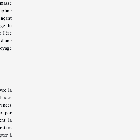
 masse
ipline
ençant
age du
 l'ère
 d'une
oyage
vec la
thodes
rences
ux par
ent la
ration
pter à