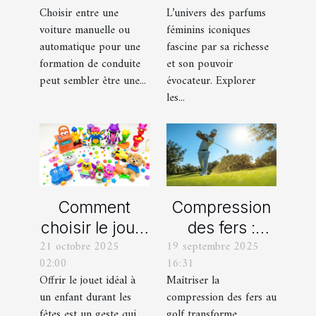
manuelle ou
iconiques et
Choisir entre une
L’univers des parfums
automatique
leurs
voiture manuelle ou
féminins iconiques
pour votre
variations
automatique pour une
fascine par sa richesse
formation de
formation de conduite
et son pouvoir
peut sembler être une...
évocateur. Explorer
conduite ?
les...
Comment
Compression
choisir le jouet
des fers :
21 octobre 2025
19 septembre 2025
parfait pour
comment
02:00
16:31
chaque âge
obtenir des
Offrir le jouet idéal à
Maîtriser la
durant les
frappes plus
un enfant durant les
compression des fers au
fêtes ?
solides ?
fêtes est un geste qui
golf transforme