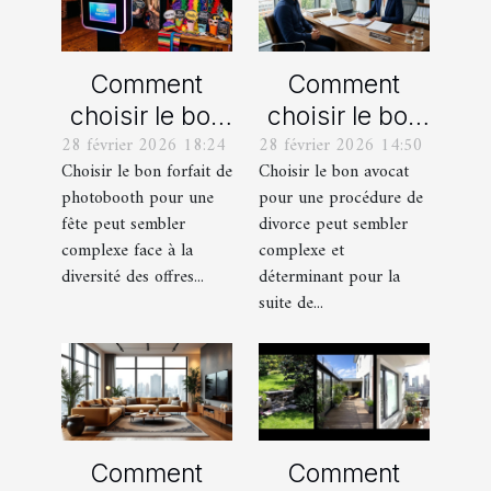
Comment
Comment
choisir le bon
choisir le bon
28 février 2026 18:24
28 février 2026 14:50
forfait de
avocat pour
Choisir le bon forfait de
Choisir le bon avocat
photobooth
votre
photobooth pour une
pour une procédure de
pour votre fête
procédure de
fête peut sembler
divorce peut sembler
divorce ?
complexe face à la
complexe et
diversité des offres...
déterminant pour la
suite de...
Comment
Comment