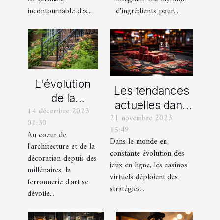
d'ingrédients pour...
incontournable des...
L'évolution
Les tendances
de la
actuelles dans
14 décembre 2023
ferronnerie
21 novembre 2023
les offres
01:30
d'art à travers
15:49
promotionnelles
Au coeur de
les siècles
Dans le monde en
l'architecture et de la
des casinos en
constante évolution des
décoration depuis des
ligne
jeux en ligne, les casinos
millénaires, la
virtuels déploient des
ferronnerie d'art se
stratégies...
dévoile...