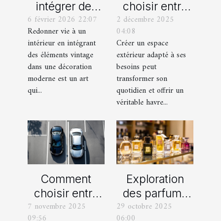
intégrer des
choisir entre
6 février 2026 22:07
2 décembre 2025
éléments
un jardin, une
Redonner vie à un
04:08
vintage dans
terrasse et un
intérieur en intégrant
Créer un espace
une décoration
balcon pour
des éléments vintage
extérieur adapté à ses
moderne ?
votre espace
dans une décoration
besoins peut
extérieur ?
moderne est un art
transformer son
qui...
quotidien et offrir un
véritable havre...
Comment
Exploration
choisir entre
des parfums
7 novembre 2025
29 octobre 2025
une voiture
féminins
09:56
06:00