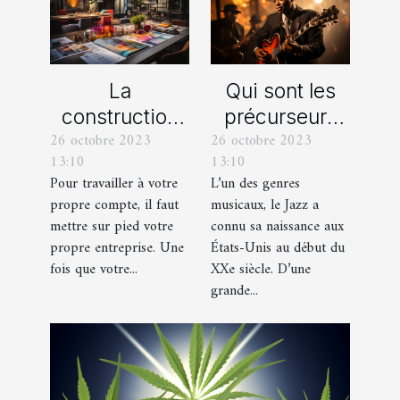
La
Qui sont les
construction
précurseurs
26 octobre 2023
26 octobre 2023
d’une identité
du JAZZ ?
13:10
13:10
d’entreprise :
Pour travailler à votre
L’un des genres
que faut-il en
propre compte, il faut
musicaux, le Jazz a
savoir ?
mettre sur pied votre
connu sa naissance aux
propre entreprise. Une
États-Unis au début du
fois que votre...
XXe siècle. D’une
grande...