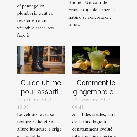
dépannage
Rhône ! Un coin de
dépannage en
organisation
France où soleil, mer et
en plomberie
plomberie peut se
d’EVG et EVJF
nature se rencontrent
révéler être un
dans les
pour...
véritable casse-tête,
Bouches-du-
face à...
Rhône
Comment le
Guide ultime
gingembre est
pour assortir
27 décembre 2023
21 octobre 2024
devenu un
vos
06:48
10:00
ingrédient clé
chaussures
Au fil des siècles, l'art
Le velours, avec sa
dans la
avec des
de la mixologie a
texture riche et son
mixologie
pantalons en
constamment évolué,
allure luxueuse, s'érige
moderne
velours
intégrant une myriade
en véritable