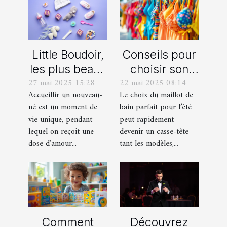
Little Boudoir,
Conseils pour
les plus beaux
choisir son
27 mai 2025 15:28
22 mai 2025 08:14
cadeaux de
maillot de bain
Accueillir un nouveau-
Le choix du maillot de
naissance
idéal pour l'été
né est un moment de
bain parfait pour l’été
personnalisés
vie unique, pendant
peut rapidement
!
lequel on reçoit une
devenir un casse-tête
dose d’amour...
tant les modèles,...
Comment
Découvrez