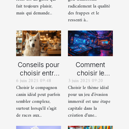
fait toujours plaisir,
radicalement la qualité
mais qui demande...
des frappes et le
ressenti à...
Conseils pour
Comment
choisir entre
choisir le
6 juin 2025 09:48
3 juin 2025 09:20
un berger
thème parfait
Choisir le compagnon
Choisir le thème idéal
blanc suisse
pour votre
canin idéal peut parfois
pour un jeu d’évasion
et un berger
prochain jeu
sembler complexe,
immersif est une étape
américain
d'évasion
surtout lorsqu’il s’agit
capitale dans la
miniature
immersif
de races aux...
création d’une...