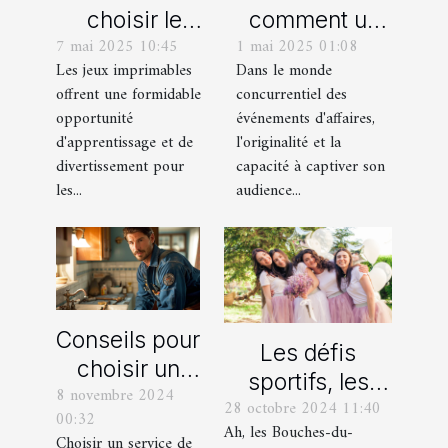
choisir le
comment un
7 mai 2025 10:45
1 mai 2025 01:08
meilleur jeu
spectacle de
Les jeux imprimables
Dans le monde
imprimable
magie
offrent une formidable
concurrentiel des
pour votre
transforme les
opportunité
événements d'affaires,
enfant
événements
d'apprentissage et de
l'originalité et la
professionnels
divertissement pour
capacité à captiver son
les...
audience...
Conseils pour
Les défis
choisir un
sportifs, les
8 novembre 2024
bon service
28 octobre 2024 11:40
incontournables
00:32
de
Ah, les Bouches-du-
de toute
Choisir un service de