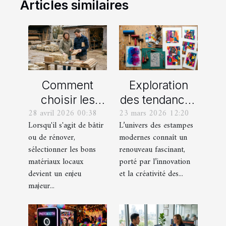
Articles similaires
Comment
Exploration
choisir les
des tendances
28 avril 2026 00:38
23 mars 2026 12:20
meilleurs
actuelles en
Lorsqu'il s'agit de bâtir
L’univers des estampes
matériaux
estampes
ou de rénover,
modernes connaît un
locaux pour
modernes
sélectionner les bons
renouveau fascinant,
votre maison ?
matériaux locaux
porté par l’innovation
devient un enjeu
et la créativité des...
majeur...