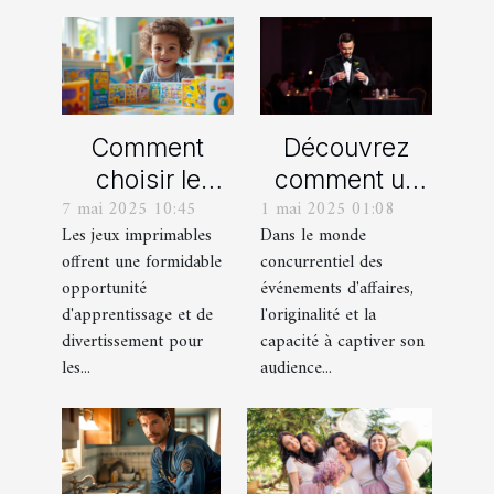
Comment
Découvrez
choisir le
comment un
7 mai 2025 10:45
1 mai 2025 01:08
meilleur jeu
spectacle de
Les jeux imprimables
Dans le monde
imprimable
magie
offrent une formidable
concurrentiel des
pour votre
transforme les
opportunité
événements d'affaires,
enfant
événements
d'apprentissage et de
l'originalité et la
professionnels
divertissement pour
capacité à captiver son
les...
audience...