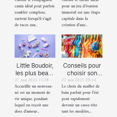
blanc suisse
pour votre
canin idéal peut parfois
pour un jeu d’évasion
et un berger
prochain jeu
sembler complexe,
immersif est une étape
américain
d'évasion
surtout lorsqu’il s’agit
capitale dans la
miniature
immersif
de races aux...
création d’une...
Little Boudoir,
Conseils pour
les plus beaux
choisir son
27 mai 2025 15:28
22 mai 2025 08:14
cadeaux de
maillot de bain
Accueillir un nouveau-
Le choix du maillot de
naissance
idéal pour l'été
né est un moment de
bain parfait pour l’été
personnalisés
vie unique, pendant
peut rapidement
!
lequel on reçoit une
devenir un casse-tête
dose d’amour...
tant les modèles,...