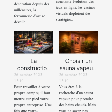
constante évolution des
décoration depuis des
ligne
jeux en ligne, les casinos
millénaires, la
virtuels déploient des
ferronnerie d'art se
stratégies...
dévoile...
La
Choisir un
construction
sauna vapeur :
26 octobre 2023
26 octobre 2023
d’une identité
comment s’y
13:10
13:10
d’entreprise :
prendre ?
Pour travailler à votre
Vous êtes à la
que faut-il en
propre compte, il faut
recherche d’un sauna
savoir ?
mettre sur pied votre
vapeur pour prendre
propre entreprise. Une
des bains chauds. Mais
fois que votre...
vous ne savez pas