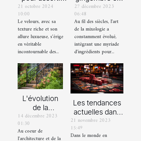
27 décembre 2023
21 octobre 2024
devenu un
vos
06:48
10:00
ingrédient clé
chaussures
Au fil des siècles, l'art
Le velours, avec sa
dans la
avec des
de la mixologie a
texture riche et son
mixologie
pantalons en
constamment évolué,
allure luxueuse, s'érige
moderne
velours
intégrant une myriade
en véritable
d'ingrédients pour...
incontournable des...
L'évolution
Les tendances
de la
actuelles dans
14 décembre 2023
ferronnerie
21 novembre 2023
les offres
01:30
d'art à travers
15:49
promotionnelles
Au coeur de
les siècles
Dans le monde en
l'architecture et de la
des casinos en