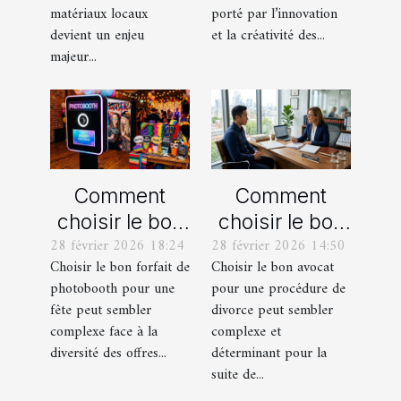
votre maison ?
matériaux locaux
porté par l’innovation
devient un enjeu
et la créativité des...
majeur...
Comment
Comment
choisir le bon
choisir le bon
28 février 2026 18:24
28 février 2026 14:50
forfait de
avocat pour
Choisir le bon forfait de
Choisir le bon avocat
photobooth
votre
photobooth pour une
pour une procédure de
pour votre fête
procédure de
fête peut sembler
divorce peut sembler
divorce ?
complexe face à la
complexe et
diversité des offres...
déterminant pour la
suite de...