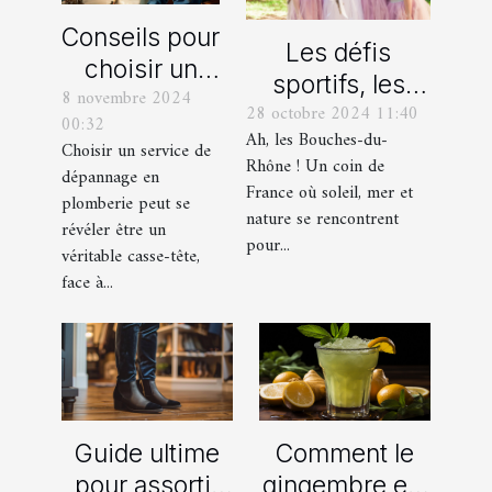
Conseils pour
Les défis
choisir un
sportifs, les
8 novembre 2024
bon service
28 octobre 2024 11:40
incontournables
00:32
de
Ah, les Bouches-du-
de toute
Choisir un service de
dépannage
Rhône ! Un coin de
dépannage en
organisation
France où soleil, mer et
en plomberie
plomberie peut se
d’EVG et EVJF
nature se rencontrent
révéler être un
dans les
pour...
véritable casse-tête,
Bouches-du-
face à...
Rhône
Comment le
Guide ultime
gingembre est
pour assortir