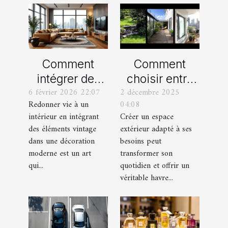
Comment
Comment
intégrer des
choisir entre
6 février 2026 22:07
2 décembre 2025
éléments
un jardin, une
Redonner vie à un
04:08
vintage dans
terrasse et un
intérieur en intégrant
Créer un espace
une décoration
balcon pour
des éléments vintage
extérieur adapté à ses
moderne ?
votre espace
dans une décoration
besoins peut
extérieur ?
moderne est un art
transformer son
qui...
quotidien et offrir un
véritable havre...