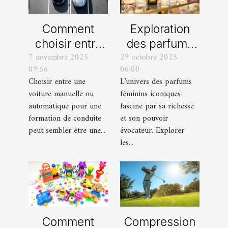
Comment
Exploration
choisir entre
des parfums
7 novembre 2025
29 octobre 2025
une voiture
féminins
09:56
06:00
manuelle ou
iconiques et
Choisir entre une
L’univers des parfums
automatique
leurs
voiture manuelle ou
féminins iconiques
pour votre
variations
automatique pour une
fascine par sa richesse
formation de
formation de conduite
et son pouvoir
peut sembler être une...
évocateur. Explorer
conduite ?
les...
Comment
Compression