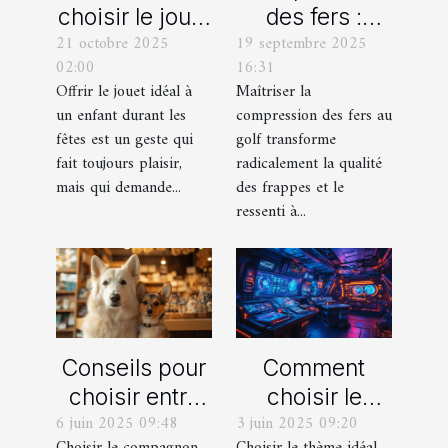
choisir le jouet
des fers :
21 octobre 2025
19 septembre 2025
parfait pour
comment
02:00
16:31
chaque âge
obtenir des
Offrir le jouet idéal à
Maîtriser la
durant les
frappes plus
un enfant durant les
compression des fers au
fêtes ?
solides ?
fêtes est un geste qui
golf transforme
fait toujours plaisir,
radicalement la qualité
mais qui demande...
des frappes et le
ressenti à...
Conseils pour
Comment
choisir entre
choisir le
6 juin 2025 09:48
3 juin 2025 09:20
un berger
thème parfait
Choisir le compagnon
Choisir le thème idéal