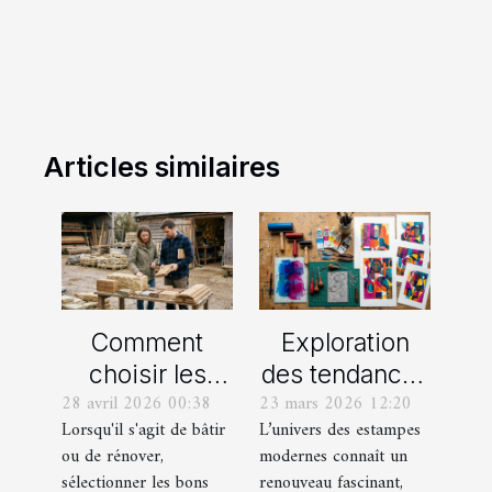
Articles similaires
Comment
Exploration
choisir les
des tendances
28 avril 2026 00:38
23 mars 2026 12:20
meilleurs
actuelles en
Lorsqu'il s'agit de bâtir
L’univers des estampes
matériaux
estampes
ou de rénover,
modernes connaît un
locaux pour
modernes
sélectionner les bons
renouveau fascinant,