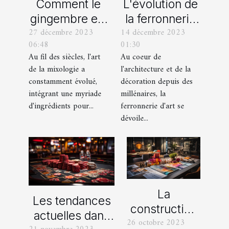
Comment le
L'évolution de
gingembre est
la ferronnerie
27 décembre 2023
14 décembre 2023
devenu un
d'art à travers
06:48
01:30
ingrédient clé
les siècles
Au fil des siècles, l'art
Au coeur de
dans la
de la mixologie a
l'architecture et de la
mixologie
constamment évolué,
décoration depuis des
moderne
intégrant une myriade
millénaires, la
d'ingrédients pour...
ferronnerie d'art se
dévoile...
La
Les tendances
construction
actuelles dans
26 octobre 2023
d’une identité