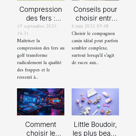
Compression
Conseils pour
des fers :
choisir entre
19 septembre 2025
6 juin 2025 09:48
comment
un berger
16:31
Choisir le compagnon
obtenir des
blanc suisse
Maîtriser la
canin idéal peut parfois
frappes plus
et un berger
compression des fers au
sembler complexe,
solides ?
américain
golf transforme
surtout lorsqu’il s’agit
miniature
radicalement la qualité
de races aux...
des frappes et le
ressenti à...
Comment
Little Boudoir,
choisir le
les plus beaux