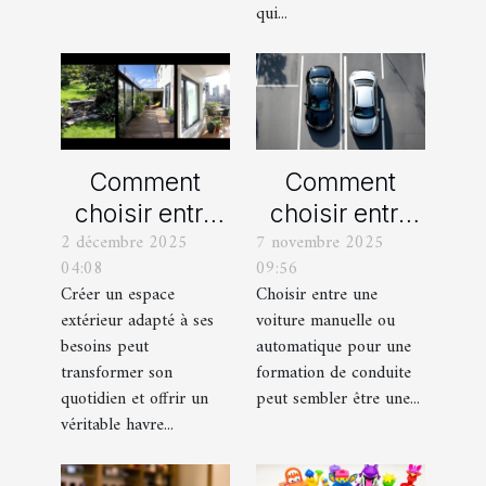
qui...
Comment
Comment
choisir entre
choisir entre
2 décembre 2025
7 novembre 2025
un jardin, une
une voiture
04:08
09:56
terrasse et un
manuelle ou
Créer un espace
Choisir entre une
balcon pour
automatique
extérieur adapté à ses
voiture manuelle ou
votre espace
pour votre
besoins peut
automatique pour une
extérieur ?
formation de
transformer son
formation de conduite
quotidien et offrir un
peut sembler être une...
conduite ?
véritable havre...