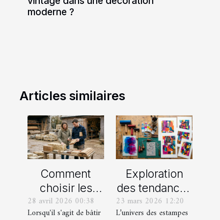
vintage dans une décoration
moderne ?
Articles similaires
Comment
Exploration
choisir les
des tendances
28 avril 2026 00:38
23 mars 2026 12:20
meilleurs
actuelles en
Lorsqu'il s'agit de bâtir
L’univers des estampes
matériaux
estampes