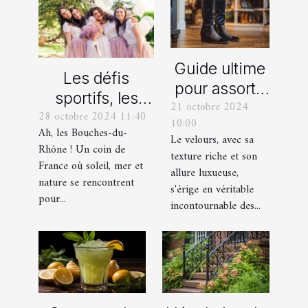
Guide ultime
Les défis
pour assortir
sportifs, les
21 octobre 2024
vos
28 octobre 2024 11:40
incontournables
10:00
chaussures
Ah, les Bouches-du-
de toute
Le velours, avec sa
avec des
Rhône ! Un coin de
texture riche et son
organisation
France où soleil, mer et
pantalons en
allure luxueuse,
d’EVG et EVJF
nature se rencontrent
velours
s'érige en véritable
dans les
pour...
incontournable des...
Bouches-du-
Rhône