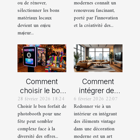
ou de rénover,
modernes connaît un
locaux pour
modernes
sélectionner les bons
renouveau fascinant,
votre maison ?
matériaux locaux
porté par l’innovation
devient un enjeu
et la créativité des...
majeur...
Comment
Comment
choisir le bon
intégrer des
28 février 2026 18:24
6 février 2026 22:07
forfait de
éléments
Choisir le bon forfait de
Redonner vie à un
photobooth
vintage dans
photobooth pour une
intérieur en intégrant
pour votre fête
une décoration
fête peut sembler
des éléments vintage
moderne ?
complexe face à la
dans une décoration
diversité des offres...
moderne est un art