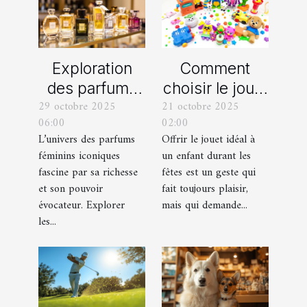
Exploration
Comment
des parfums
choisir le jouet
29 octobre 2025
21 octobre 2025
féminins
parfait pour
06:00
02:00
iconiques et
chaque âge
L’univers des parfums
Offrir le jouet idéal à
leurs
durant les
féminins iconiques
un enfant durant les
variations
fêtes ?
fascine par sa richesse
fêtes est un geste qui
et son pouvoir
fait toujours plaisir,
évocateur. Explorer
mais qui demande...
les...