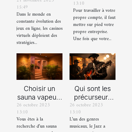
21 novembre 2023
les offres
13:10
d’entreprise :
15:49
promotionnelles
Pour travailler à votre
que faut-il en
Dans le monde en
propre compte, il faut
des casinos en
constante évolution des
savoir ?
mettre sur pied votre
ligne
jeux en ligne, les casinos
propre entreprise.
virtuels déploient des
Une fois que votre...
stratégies...
Choisir un
Qui sont les
sauna vapeur :
précurseurs
26 octobre 2023
26 octobre 2023
comment s’y
du JAZZ ?
13:10
13:10
prendre ?
Vous êtes à la
L’un des genres
recherche d’un sauna
musicaux, le Jazz a