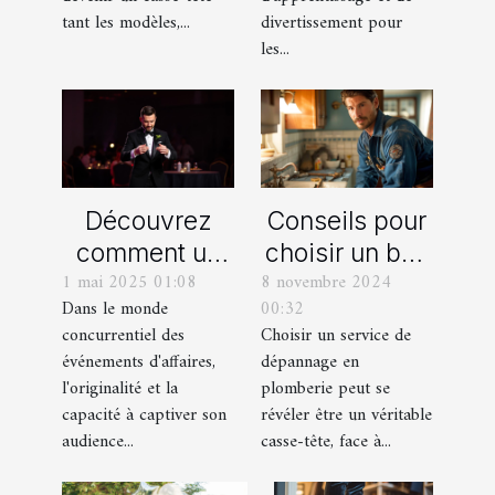
tant les modèles,...
divertissement pour
les...
Découvrez
Conseils pour
comment un
choisir un bon
1 mai 2025 01:08
8 novembre 2024
spectacle de
service de
Dans le monde
00:32
magie
dépannage en
concurrentiel des
Choisir un service de
transforme les
plomberie
événements d'affaires,
dépannage en
événements
l'originalité et la
plomberie peut se
professionnels
capacité à captiver son
révéler être un véritable
audience...
casse-tête, face à...