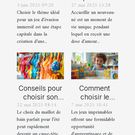
3 juin 2025 09:20
27 mai 2025 15:28
thème parfait
cadeaux de
Choisir le thème idéal
Accueillir un nouveau-
pour votre
naissance
pour un jeu d’évasion
né est un moment de
prochain jeu
personnalisés
immersif est une étape
vie unique, pendant
d'évasion
!
capitale dans la
lequel on reçoit une
immersif
création d’une...
dose d’amour...
Conseils pour
Comment
choisir son
choisir le
22 mai 2025 08:14
7 mai 2025 10:45
maillot de bain
meilleur jeu
Le choix du maillot de
Les jeux imprimables
idéal pour l'été
imprimable
bain parfait pour l’été
offrent une formidable
pour votre
peut rapidement
opportunité
enfant
devenir un casse-tête
d'apprentissage et de