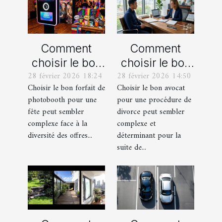
Comment
Comment
choisir le bon
choisir le bon
28 février 2026 18:24
28 février 2026 14:50
forfait de
avocat pour
Choisir le bon forfait de
Choisir le bon avocat
photobooth
votre
photobooth pour une
pour une procédure de
pour votre fête
procédure de
fête peut sembler
divorce peut sembler
divorce ?
complexe face à la
complexe et
diversité des offres...
déterminant pour la
suite de...