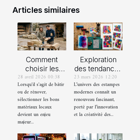
Articles similaires
Comment
Exploration
choisir les
des tendances
28 avril 2026 00:38
23 mars 2026 12:20
meilleurs
actuelles en
Lorsqu'il s'agit de bâtir
L’univers des estampes
matériaux
estampes
ou de rénover,
modernes connaît un
locaux pour
modernes
sélectionner les bons
renouveau fascinant,
votre maison ?
matériaux locaux
porté par l’innovation
devient un enjeu
et la créativité des...
majeur...