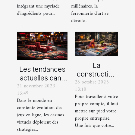
moderne
intégrant une myriade
millénaires, la
d'ingrédients pour...
ferronnerie d'art se
dévoile...
La
Les tendances
construction
actuelles dans
26 octobre 2023
d’une identité
21 novembre 2023
les offres
13:10
d’entreprise :
15:49
promotionnelles
Pour travailler à votre
que faut-il en
Dans le monde en
propre compte, il faut
des casinos en
constante évolution des
savoir ?
mettre sur pied votre
ligne
jeux en ligne, les casinos
propre entreprise.
virtuels déploient des
Une fois que votre...
stratégies...