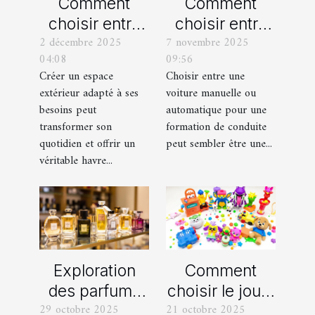
Comment
Comment
choisir entre
choisir entre
2 décembre 2025
7 novembre 2025
un jardin, une
une voiture
04:08
09:56
terrasse et un
manuelle ou
Créer un espace
Choisir entre une
balcon pour
automatique
extérieur adapté à ses
voiture manuelle ou
votre espace
pour votre
besoins peut
automatique pour une
extérieur ?
formation de
transformer son
formation de conduite
quotidien et offrir un
peut sembler être une...
conduite ?
véritable havre...
Exploration
Comment
des parfums
choisir le jouet
29 octobre 2025
21 octobre 2025
féminins
parfait pour