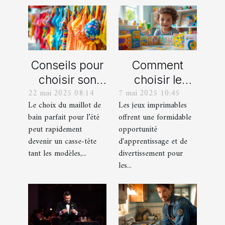
Conseils pour
Comment
choisir son
choisir le
22 mai 2025 08:14
7 mai 2025 10:45
maillot de bain
meilleur jeu
Le choix du maillot de
Les jeux imprimables
idéal pour l'été
imprimable
bain parfait pour l’été
offrent une formidable
pour votre
peut rapidement
opportunité
enfant
devenir un casse-tête
d'apprentissage et de
tant les modèles,...
divertissement pour
les...