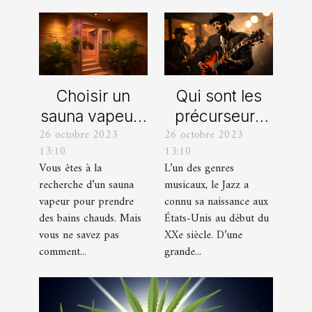
Choisir un
Qui sont les
sauna vapeur :
précurseurs
26 octobre 2023
26 octobre 2023
comment s’y
du JAZZ ?
13:10
13:10
prendre ?
Vous êtes à la
L’un des genres
recherche d’un sauna
musicaux, le Jazz a
vapeur pour prendre
connu sa naissance aux
des bains chauds. Mais
États-Unis au début du
vous ne savez pas
XXe siècle. D’une
comment...
grande...