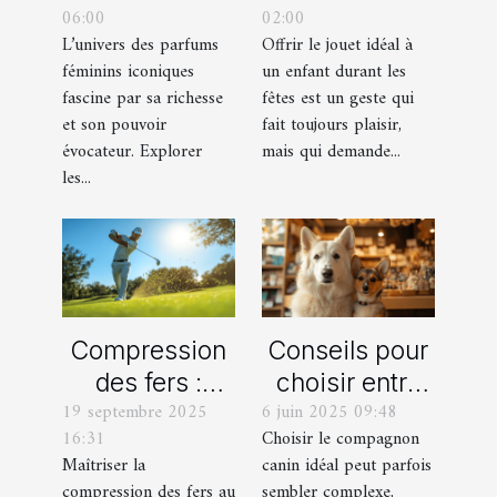
06:00
02:00
iconiques et
chaque âge
L’univers des parfums
Offrir le jouet idéal à
leurs
durant les
féminins iconiques
un enfant durant les
variations
fêtes ?
fascine par sa richesse
fêtes est un geste qui
et son pouvoir
fait toujours plaisir,
évocateur. Explorer
mais qui demande...
les...
Compression
Conseils pour
des fers :
choisir entre
19 septembre 2025
6 juin 2025 09:48
comment
un berger
16:31
Choisir le compagnon
obtenir des
blanc suisse
Maîtriser la
canin idéal peut parfois
frappes plus
et un berger
compression des fers au
sembler complexe,