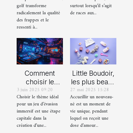
solides ?
américain
golf transforme
surtout lorsqu’il s’agit
miniature
radicalement la qualité
de races aux...
des frappes et le
ressenti à...
Comment
Little Boudoir,
choisir le
les plus beaux
3 juin 2025 09:20
27 mai 2025 15:28
thème parfait
cadeaux de
Choisir le thème idéal
Accueillir un nouveau-
pour votre
naissance
pour un jeu d’évasion
né est un moment de
prochain jeu
personnalisés
immersif est une étape
vie unique, pendant
d'évasion
!
capitale dans la
lequel on reçoit une
immersif
création d’une...
dose d’amour...