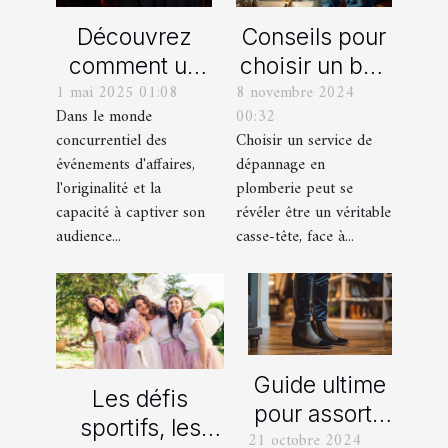
Découvrez
Conseils pour
comment un
choisir un bon
1 mai 2025 01:08
8 novembre 2024
spectacle de
service de
Dans le monde
00:32
magie
dépannage en
concurrentiel des
Choisir un service de
transforme les
plomberie
événements d'affaires,
dépannage en
événements
l'originalité et la
plomberie peut se
professionnels
capacité à captiver son
révéler être un véritable
audience...
casse-tête, face à...
Guide ultime
Les défis
pour assortir
sportifs, les
21 octobre 2024
vos