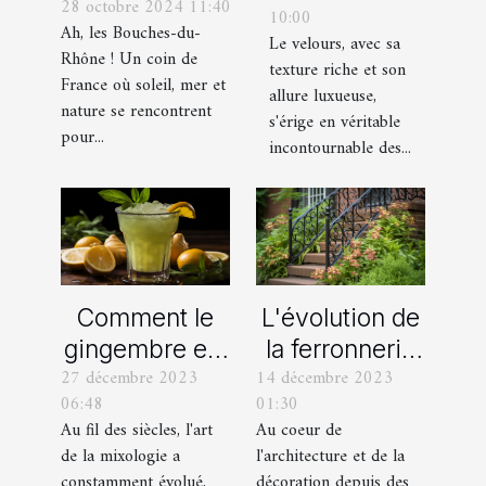
28 octobre 2024 11:40
incontournables
10:00
chaussures
Ah, les Bouches-du-
de toute
Le velours, avec sa
avec des
Rhône ! Un coin de
texture riche et son
organisation
France où soleil, mer et
pantalons en
allure luxueuse,
d’EVG et EVJF
nature se rencontrent
velours
s'érige en véritable
dans les
pour...
incontournable des...
Bouches-du-
Rhône
Comment le
L'évolution de
gingembre est
la ferronnerie
27 décembre 2023
14 décembre 2023
devenu un
d'art à travers
06:48
01:30
ingrédient clé
les siècles
Au fil des siècles, l'art
Au coeur de
dans la
de la mixologie a
l'architecture et de la
mixologie
constamment évolué,
décoration depuis des