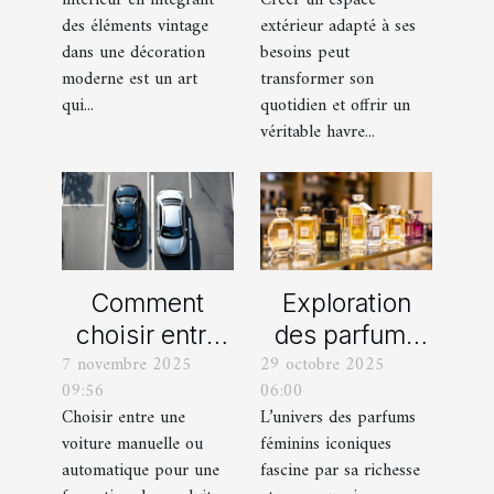
une décoration
balcon pour
des éléments vintage
extérieur adapté à ses
moderne ?
votre espace
dans une décoration
besoins peut
extérieur ?
moderne est un art
transformer son
qui...
quotidien et offrir un
véritable havre...
Comment
Exploration
choisir entre
des parfums
7 novembre 2025
29 octobre 2025
une voiture
féminins
09:56
06:00
manuelle ou
iconiques et
Choisir entre une
L’univers des parfums
automatique
leurs
voiture manuelle ou
féminins iconiques
pour votre
variations
automatique pour une
fascine par sa richesse