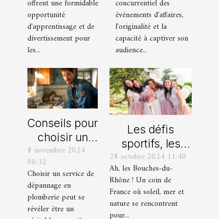
offrent une formidable
concurrentiel des
pour votre
transforme les
opportunité
événements d'affaires,
enfant
événements
d'apprentissage et de
l'originalité et la
professionnels
divertissement pour
capacité à captiver son
les...
audience...
Conseils pour
Les défis
choisir un
sportifs, les
8 novembre 2024
bon service
28 octobre 2024 11:40
incontournables
00:32
de
Ah, les Bouches-du-
de toute
Choisir un service de
dépannage
Rhône ! Un coin de
dépannage en
organisation
France où soleil, mer et
en plomberie
plomberie peut se
d’EVG et EVJF
nature se rencontrent
révéler être un
dans les
pour...