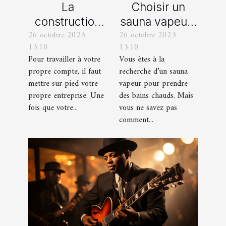
La
Choisir un
construction
sauna vapeur :
26 octobre 2023
26 octobre 2023
d’une identité
comment s’y
13:10
13:10
d’entreprise :
prendre ?
Pour travailler à votre
Vous êtes à la
que faut-il en
propre compte, il faut
recherche d’un sauna
savoir ?
mettre sur pied votre
vapeur pour prendre
propre entreprise. Une
des bains chauds. Mais
fois que votre...
vous ne savez pas
comment...