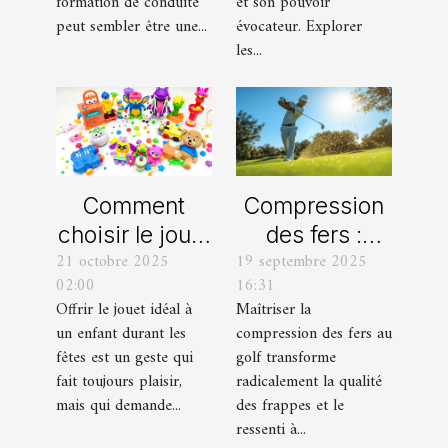
formation de
formation de conduite
et son pouvoir
peut sembler être une...
évocateur. Explorer
conduite ?
les...
Comment
Compression
choisir le jouet
des fers :
21 octobre 2025
19 septembre 2025
parfait pour
comment
02:00
16:31
chaque âge
obtenir des
Offrir le jouet idéal à
Maîtriser la
durant les
frappes plus
un enfant durant les
compression des fers au
fêtes ?
solides ?
fêtes est un geste qui
golf transforme
fait toujours plaisir,
radicalement la qualité
mais qui demande...
des frappes et le
ressenti à...