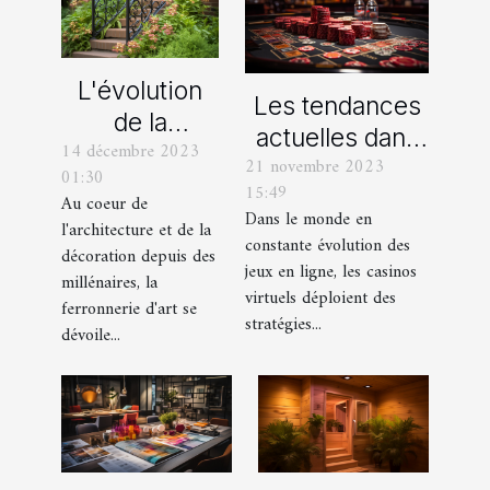
L'évolution
Les tendances
de la
actuelles dans
14 décembre 2023
ferronnerie
21 novembre 2023
les offres
01:30
d'art à travers
15:49
promotionnelles
Au coeur de
les siècles
Dans le monde en
l'architecture et de la
des casinos en
constante évolution des
décoration depuis des
ligne
jeux en ligne, les casinos
millénaires, la
virtuels déploient des
ferronnerie d'art se
stratégies...
dévoile...