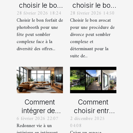
choisir le bon
choisir le bon
28 février 2026 18:24
28 février 2026 14:50
forfait de
avocat pour
Choisir le bon forfait de
Choisir le bon avocat
photobooth
votre
photobooth pour une
pour une procédure de
pour votre fête
procédure de
fête peut sembler
divorce peut sembler
divorce ?
complexe face à la
complexe et
diversité des offres...
déterminant pour la
suite de...
Comment
Comment
intégrer des
choisir entre
6 février 2026 22:07
2 décembre 2025
éléments
un jardin, une
Redonner vie à un
04:08
vintage dans
terrasse et un
intérieur en intégrant
Créer un espace