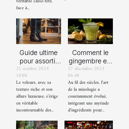
véritable casse-tête,
Bouches-du-
face à...
Rhône
Comment le
Guide ultime
gingembre est
pour assortir
27 décembre 2023
21 octobre 2024
devenu un
vos
06:48
10:00
ingrédient clé
chaussures
Au fil des siècles, l'art
Le velours, avec sa
dans la
avec des
de la mixologie a
texture riche et son
mixologie
pantalons en
constamment évolué,
allure luxueuse, s'érige
moderne
velours
intégrant une myriade
en véritable
d'ingrédients pour...
incontournable des...