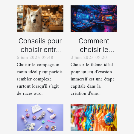
Conseils pour
Comment
choisir entre
choisir le
6 juin 2025 09:48
3 juin 2025 09:20
un berger
thème parfait
Choisir le compagnon
Choisir le thème idéal
blanc suisse
pour votre
canin idéal peut parfois
pour un jeu d’évasion
et un berger
prochain jeu
sembler complexe,
immersif est une étape
américain
d'évasion
surtout lorsqu’il s’agit
capitale dans la
miniature
immersif
de races aux...
création d’une...