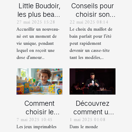
Little Boudoir,
Conseils pour
les plus beaux
choisir son
27 mai 2025 15:28
22 mai 2025 08:14
cadeaux de
maillot de bain
Accueillir un nouveau-
Le choix du maillot de
naissance
idéal pour l'été
né est un moment de
bain parfait pour l’été
personnalisés
vie unique, pendant
peut rapidement
!
lequel on reçoit une
devenir un casse-tête
dose d’amour...
tant les modèles,...
Comment
Découvrez
choisir le
comment un
7 mai 2025 10:45
1 mai 2025 01:08
meilleur jeu
spectacle de
Les jeux imprimables
Dans le monde
imprimable
magie