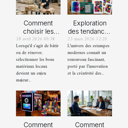
Comment
Exploration
choisir les
des tendances
28 avril 2026 00:38
23 mars 2026 12:20
meilleurs
actuelles en
Lorsqu'il s'agit de bâtir
L’univers des estampes
matériaux
estampes
ou de rénover,
modernes connaît un
locaux pour
modernes
sélectionner les bons
renouveau fascinant,
votre maison ?
matériaux locaux
porté par l’innovation
devient un enjeu
et la créativité des...
majeur...
Comment
Comment