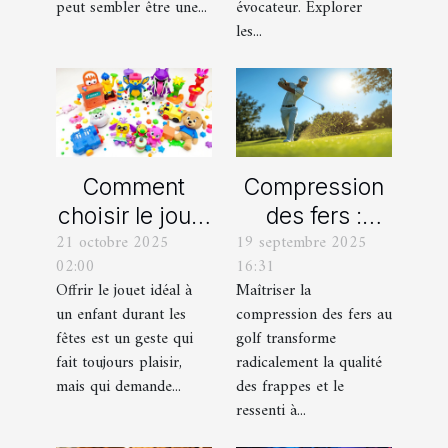
peut sembler être une...
évocateur. Explorer
conduite ?
les...
Comment
Compression
choisir le jouet
des fers :
21 octobre 2025
19 septembre 2025
parfait pour
comment
02:00
16:31
chaque âge
obtenir des
Offrir le jouet idéal à
Maîtriser la
durant les
frappes plus
un enfant durant les
compression des fers au
fêtes ?
solides ?
fêtes est un geste qui
golf transforme
fait toujours plaisir,
radicalement la qualité
mais qui demande...
des frappes et le
ressenti à...