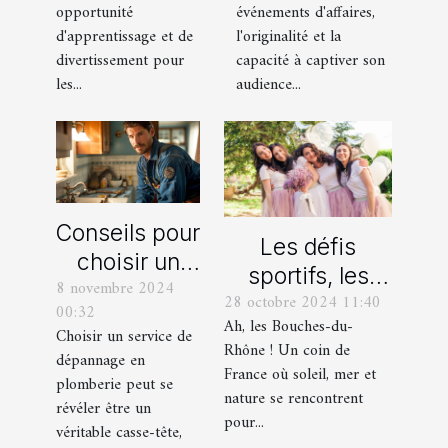
pour votre
transforme les
opportunité
événements d'affaires,
enfant
événements
d'apprentissage et de
l'originalité et la
professionnels
divertissement pour
capacité à captiver son
les...
audience...
Conseils pour
Les défis
choisir un
sportifs, les
8 novembre 2024
bon service
28 octobre 2024 11:40
incontournables
00:32
de
Ah, les Bouches-du-
de toute
Choisir un service de
dépannage
Rhône ! Un coin de
dépannage en
organisation
France où soleil, mer et
en plomberie
plomberie peut se
d’EVG et EVJF
nature se rencontrent
révéler être un
dans les
pour...
véritable casse-tête,