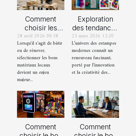
Comment
Exploration
choisir les
des tendances
28 avril 2026 00:38
23 mars 2026 12:20
meilleurs
actuelles en
Lorsqu'il s'agit de bâtir
L’univers des estampes
matériaux
estampes
ou de rénover,
modernes connaît un
locaux pour
modernes
sélectionner les bons
renouveau fascinant,
votre maison ?
matériaux locaux
porté par l’innovation
devient un enjeu
et la créativité des...
majeur...
Comment
Comment
choisir le bon
choisir le bon