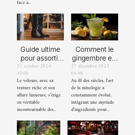
Bouches-du-
face à...
Rhône
Comment le
Guide ultime
gingembre est
pour assortir
27 décembre 2023
21 octobre 2024
devenu un
vos
06:48
10:00
ingrédient clé
chaussures
Au fil des siècles, l'art
Le velours, avec sa
dans la
avec des
de la mixologie a
texture riche et son
mixologie
pantalons en
constamment évolué,
allure luxueuse, s'érige
moderne
velours
intégrant une myriade
en véritable
d'ingrédients pour...
incontournable des...