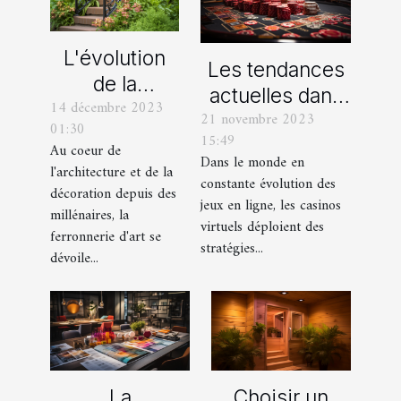
L'évolution
Les tendances
de la
actuelles dans
14 décembre 2023
ferronnerie
21 novembre 2023
les offres
01:30
d'art à travers
15:49
promotionnelles
Au coeur de
les siècles
Dans le monde en
l'architecture et de la
des casinos en
constante évolution des
décoration depuis des
ligne
jeux en ligne, les casinos
millénaires, la
virtuels déploient des
ferronnerie d'art se
stratégies...
dévoile...
La
Choisir un