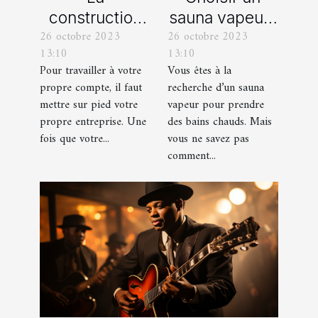
construction
sauna vapeur :
26 octobre 2023
26 octobre 2023
d’une identité
comment s’y
13:10
13:10
d’entreprise :
prendre ?
Pour travailler à votre
Vous êtes à la
que faut-il en
propre compte, il faut
recherche d’un sauna
savoir ?
mettre sur pied votre
vapeur pour prendre
propre entreprise. Une
des bains chauds. Mais
fois que votre...
vous ne savez pas
comment...