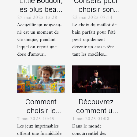
Little Boudoir,
Conseils pour
les plus beaux
choisir son
27 mai 2025 15:28
22 mai 2025 08:14
cadeaux de
maillot de bain
Accueillir un nouveau-
Le choix du maillot de
naissance
idéal pour l'été
né est un moment de
bain parfait pour l’été
personnalisés
vie unique, pendant
peut rapidement
!
lequel on reçoit une
devenir un casse-tête
dose d’amour...
tant les modèles,...
Comment
Découvrez
choisir le
comment un
7 mai 2025 10:45
1 mai 2025 01:08
meilleur jeu
spectacle de
Les jeux imprimables
Dans le monde
imprimable
magie
offrent une formidable
concurrentiel des