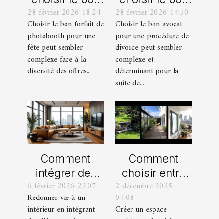
28 février 2026 18:24
28 février 2026 14:50
forfait de
avocat pour
Choisir le bon forfait de
Choisir le bon avocat
photobooth
votre
photobooth pour une
pour une procédure de
pour votre fête
procédure de
fête peut sembler
divorce peut sembler
divorce ?
complexe face à la
complexe et
diversité des offres...
déterminant pour la
suite de...
Comment
Comment
intégrer des
choisir entre
6 février 2026 22:07
2 décembre 2025
éléments
un jardin, une
Redonner vie à un
04:08
vintage dans
terrasse et un
intérieur en intégrant
Créer un espace
une décoration
balcon pour