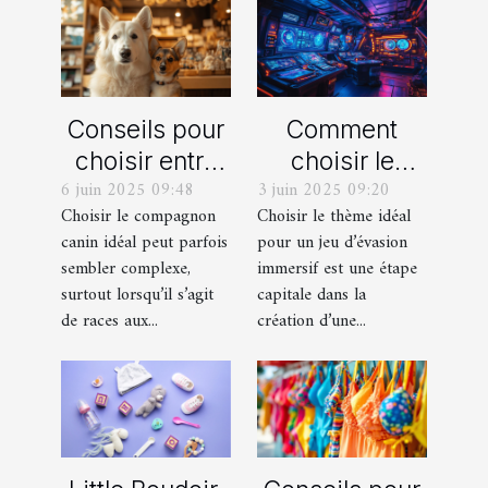
Conseils pour
Comment
choisir entre
choisir le
6 juin 2025 09:48
3 juin 2025 09:20
un berger
thème parfait
Choisir le compagnon
Choisir le thème idéal
blanc suisse
pour votre
canin idéal peut parfois
pour un jeu d’évasion
et un berger
prochain jeu
sembler complexe,
immersif est une étape
américain
d'évasion
surtout lorsqu’il s’agit
capitale dans la
miniature
immersif
de races aux...
création d’une...