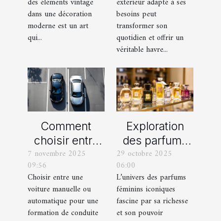
des éléments vintage
extérieur adapté à ses
moderne ?
votre espace
dans une décoration
besoins peut
extérieur ?
moderne est un art
transformer son
qui...
quotidien et offrir un
véritable havre...
Comment
Exploration
choisir entre
des parfums
7 novembre 2025
29 octobre 2025
une voiture
féminins
09:56
06:00
manuelle ou
iconiques et
Choisir entre une
L’univers des parfums
automatique
leurs
voiture manuelle ou
féminins iconiques
pour votre
variations
automatique pour une
fascine par sa richesse
formation de
formation de conduite
et son pouvoir