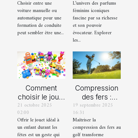
Choisir entre une
L’univers des parfums
automatique
leurs
voiture manuelle ou
féminins iconiques
pour votre
variations
automatique pour une
fascine par sa richesse
formation de
formation de conduite
et son pouvoir
peut sembler être une...
évocateur. Explorer
conduite ?
les...
Comment
Compression
choisir le jouet
des fers :
21 octobre 2025
19 septembre 2025
parfait pour
comment
02:00
16:31
chaque âge
obtenir des
Offrir le jouet idéal à
Maîtriser la
durant les
frappes plus
un enfant durant les
compression des fers au
fêtes ?
solides ?
fêtes est un geste qui
golf transforme