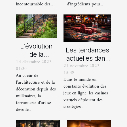
d'ingrédients pour...
incontournable des...
L'évolution
Les tendances
de la
actuelles dans
14 décembre 2023
ferronnerie
21 novembre 2023
les offres
01:30
d'art à travers
15:49
promotionnelles
Au coeur de
les siècles
Dans le monde en
l'architecture et de la
des casinos en
constante évolution des
décoration depuis des
ligne
jeux en ligne, les casinos
millénaires, la
virtuels déploient des
ferronnerie d'art se
stratégies...
dévoile...