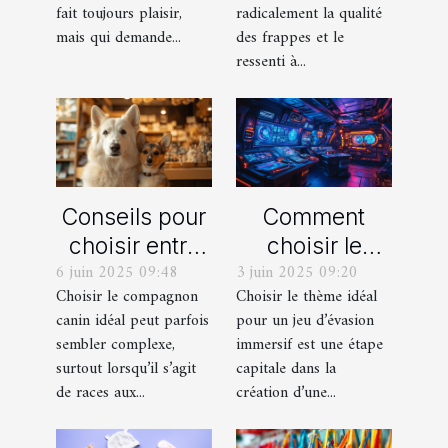
fait toujours plaisir,
radicalement la qualité
mais qui demande...
des frappes et le
ressenti à...
Conseils pour
Comment
choisir entre
choisir le
6 juin 2025 09:48
3 juin 2025 09:20
un berger
thème parfait
Choisir le compagnon
Choisir le thème idéal
blanc suisse
pour votre
canin idéal peut parfois
pour un jeu d’évasion
et un berger
prochain jeu
sembler complexe,
immersif est une étape
américain
d'évasion
surtout lorsqu’il s’agit
capitale dans la
miniature
immersif
de races aux...
création d’une...