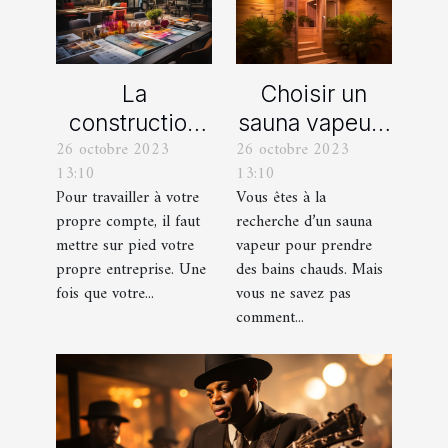
La
Choisir un
construction
sauna vapeur :
26 octobre 2023
26 octobre 2023
d’une identité
comment s’y
13:10
13:10
d’entreprise :
prendre ?
Pour travailler à votre
Vous êtes à la
que faut-il en
propre compte, il faut
recherche d’un sauna
savoir ?
mettre sur pied votre
vapeur pour prendre
propre entreprise. Une
des bains chauds. Mais
fois que votre...
vous ne savez pas
comment...