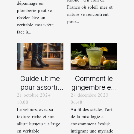
Rhône ! Un coin de
dépannage en
organisation
France où soleil, mer et
en plomberie
plomberie peut se
d’EVG et EVJF
nature se rencontrent
révéler être un
dans les
pour...
véritable casse-tête,
Bouches-du-
face à...
Rhône
Comment le
Guide ultime
gingembre est
pour assortir
27 décembre 2023
21 octobre 2024
devenu un
vos
06:48
10:00
ingrédient clé
chaussures
Au fil des siècles, l'art
Le velours, avec sa
dans la
avec des
de la mixologie a
texture riche et son
mixologie
pantalons en
constamment évolué,
allure luxueuse, s'érige
moderne
velours
intégrant une myriade
en véritable