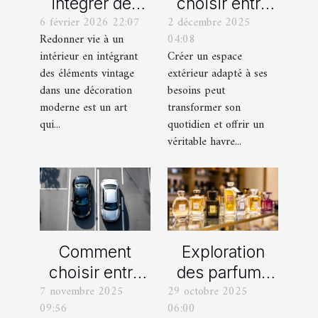
intégrer des
choisir entre
6 février 2026 22:07
2 décembre 2025
éléments
un jardin, une
Redonner vie à un
04:08
vintage dans
terrasse et un
intérieur en intégrant
Créer un espace
une décoration
balcon pour
des éléments vintage
extérieur adapté à ses
moderne ?
votre espace
dans une décoration
besoins peut
extérieur ?
moderne est un art
transformer son
qui...
quotidien et offrir un
véritable havre...
Comment
Exploration
choisir entre
des parfums
7 novembre 2025
29 octobre 2025
une voiture
féminins
09:56
06:00
manuelle ou
iconiques et