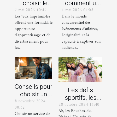
choisir le
comment un
7 mai 2025 10:45
1 mai 2025 01:08
meilleur jeu
spectacle de
Les jeux imprimables
Dans le monde
imprimable
magie
offrent une formidable
concurrentiel des
pour votre
transforme les
opportunité
événements d'affaires,
enfant
événements
d'apprentissage et de
l'originalité et la
professionnels
divertissement pour
capacité à captiver son
les...
audience...
Conseils pour
Les défis
choisir un
sportifs, les
8 novembre 2024
bon service
28 octobre 2024 11:40
incontournables
00:32
de
Ah, les Bouches-du-
de toute
Choisir un service de
dépannage