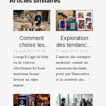
Articles similaires
Comment
Exploration
choisir les
des tendances
28 avril 2026 00:38
23 mars 2026 12:20
meilleurs
actuelles en
Lorsqu'il s'agit de bâtir
L’univers des estampes
matériaux
estampes
ou de rénover,
modernes connaît un
locaux pour
modernes
sélectionner les bons
renouveau fascinant,
votre maison ?
matériaux locaux
porté par l’innovation
devient un enjeu
et la créativité des...
majeur...