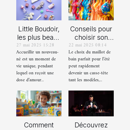
Little Boudoir,
Conseils pour
les plus beaux
choisir son
27 mai 2025 15:28
22 mai 2025 08:14
cadeaux de
maillot de bain
Accueillir un nouveau-
Le choix du maillot de
naissance
idéal pour l'été
né est un moment de
bain parfait pour l’été
personnalisés
vie unique, pendant
peut rapidement
!
lequel on reçoit une
devenir un casse-tête
dose d’amour...
tant les modèles,...
Comment
Découvrez