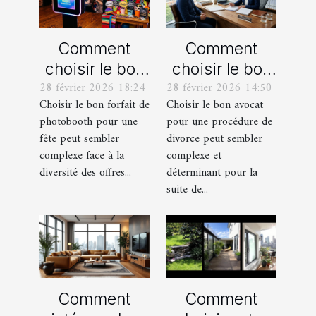
Comment
Comment
choisir le bon
choisir le bon
28 février 2026 18:24
28 février 2026 14:50
forfait de
avocat pour
Choisir le bon forfait de
Choisir le bon avocat
photobooth
votre
photobooth pour une
pour une procédure de
pour votre fête
procédure de
fête peut sembler
divorce peut sembler
divorce ?
complexe face à la
complexe et
diversité des offres...
déterminant pour la
suite de...
Comment
Comment