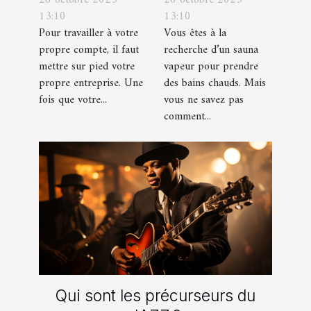
26 octobre 2023
26 octobre 2023
d’une identité
comment s’y
13:10
13:10
d’entreprise :
prendre ?
Pour travailler à votre
Vous êtes à la
que faut-il en
propre compte, il faut
recherche d’un sauna
savoir ?
mettre sur pied votre
vapeur pour prendre
propre entreprise. Une
des bains chauds. Mais
fois que votre...
vous ne savez pas
comment...
Qui sont les précurseurs du