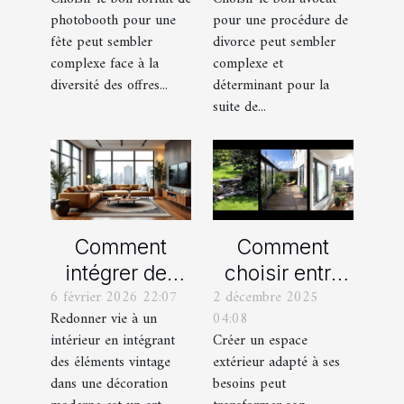
photobooth
votre
photobooth pour une
pour une procédure de
pour votre fête
procédure de
fête peut sembler
divorce peut sembler
divorce ?
complexe face à la
complexe et
diversité des offres...
déterminant pour la
suite de...
Comment
Comment
intégrer des
choisir entre
6 février 2026 22:07
2 décembre 2025
éléments
un jardin, une
Redonner vie à un
04:08
vintage dans
terrasse et un
intérieur en intégrant
Créer un espace
une décoration
balcon pour
des éléments vintage
extérieur adapté à ses
moderne ?
votre espace
dans une décoration
besoins peut
extérieur ?