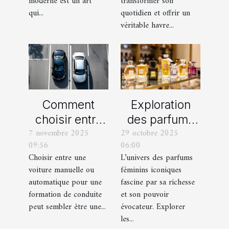
moderne est un art
transformer son
qui...
quotidien et offrir un
véritable havre...
Comment
Exploration
choisir entre
des parfums
7 novembre 2025
29 octobre 2025
une voiture
féminins
09:56
06:00
manuelle ou
iconiques et
Choisir entre une
L’univers des parfums
automatique
leurs
voiture manuelle ou
féminins iconiques
pour votre
variations
automatique pour une
fascine par sa richesse
formation de
formation de conduite
et son pouvoir
peut sembler être une...
évocateur. Explorer
conduite ?
les...