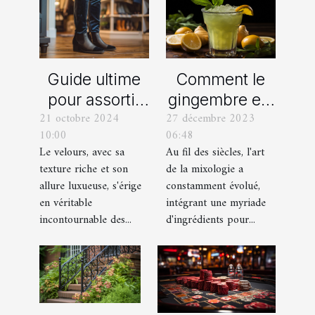
Comment le
Guide ultime
gingembre est
pour assortir
27 décembre 2023
21 octobre 2024
devenu un
vos
06:48
10:00
ingrédient clé
chaussures
Au fil des siècles, l'art
Le velours, avec sa
dans la
avec des
de la mixologie a
texture riche et son
mixologie
pantalons en
constamment évolué,
allure luxueuse, s'érige
moderne
velours
intégrant une myriade
en véritable
d'ingrédients pour...
incontournable des...