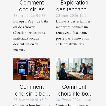
Comment
Exploration
choisir les
des tendances
28 avril 2026 00:38
23 mars 2026 12:20
meilleurs
actuelles en
Lorsqu'il s'agit de bâtir
L’univers des estampes
matériaux
estampes
ou de rénover,
modernes connaît un
locaux pour
modernes
sélectionner les bons
renouveau fascinant,
votre maison ?
matériaux locaux
porté par l’innovation
devient un enjeu
et la créativité des...
majeur...
Comment
Comment
choisir le bon
choisir le bon
28 février 2026 18:24
28 février 2026 14:50
forfait de
avocat pour
Choisir le bon forfait de
Choisir le bon avocat