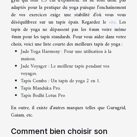
gym qui font 1,5 cm d’épaisseur. Ils ne sont donc pas
adaptés pour la pratique du yoga puisque l’enchaînement
de vos exercices exige une stabilité d’où vous vous
déséquilibrez sur un tapis épais. Regardez le
site
. Les
tapis de yoga ne dépassent pas les 6mm voire même
4mm pour les tapis standards. Pour vous aider dans votre
choix, voici une liste courte des meilleurs tapis de yoga :
Jade Yoga Harmony : Pour une utilisation à la
maison.
Jade Voyager : Le meilleur tapis pendant vos
voyages.
Tapis Combo : Un tapis de yoga 2 en 1.
Tapis Manduka Pro.
Tapis Bodhi Lotus Pro
En outre, il existe d’autres marques telles que Gurugrid,
Gaiam, etc.
Comment bien choisir son