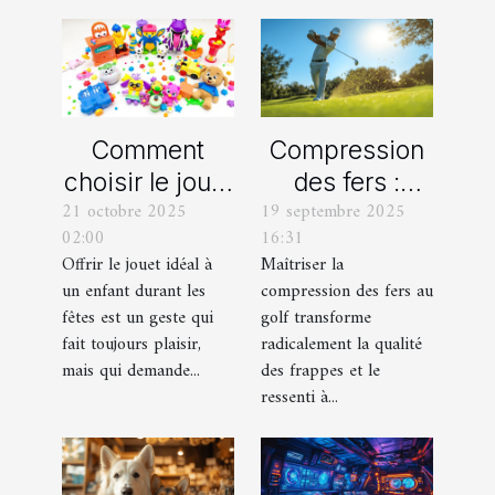
Comment
Compression
choisir le jouet
des fers :
21 octobre 2025
19 septembre 2025
parfait pour
comment
02:00
16:31
chaque âge
obtenir des
Offrir le jouet idéal à
Maîtriser la
durant les
frappes plus
un enfant durant les
compression des fers au
fêtes ?
solides ?
fêtes est un geste qui
golf transforme
fait toujours plaisir,
radicalement la qualité
mais qui demande...
des frappes et le
ressenti à...