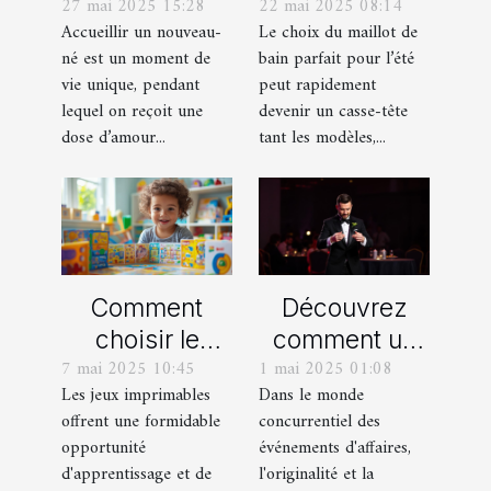
27 mai 2025 15:28
22 mai 2025 08:14
cadeaux de
maillot de bain
Accueillir un nouveau-
Le choix du maillot de
naissance
idéal pour l'été
né est un moment de
bain parfait pour l’été
personnalisés
vie unique, pendant
peut rapidement
!
lequel on reçoit une
devenir un casse-tête
dose d’amour...
tant les modèles,...
Comment
Découvrez
choisir le
comment un
7 mai 2025 10:45
1 mai 2025 01:08
meilleur jeu
spectacle de
Les jeux imprimables
Dans le monde
imprimable
magie
offrent une formidable
concurrentiel des
pour votre
transforme les
opportunité
événements d'affaires,
enfant
événements
d'apprentissage et de
l'originalité et la