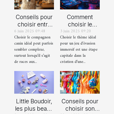
Conseils pour
Comment
choisir entre
choisir le
6 juin 2025 09:48
3 juin 2025 09:20
un berger
thème parfait
Choisir le compagnon
Choisir le thème idéal
blanc suisse
pour votre
canin idéal peut parfois
pour un jeu d’évasion
et un berger
prochain jeu
sembler complexe,
immersif est une étape
américain
d'évasion
surtout lorsqu’il s’agit
capitale dans la
miniature
immersif
de races aux...
création d’une...
Little Boudoir,
Conseils pour
les plus beaux
choisir son