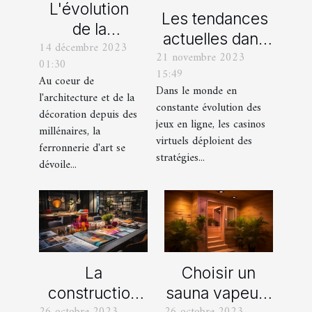
L'évolution
Les tendances
de la
actuelles dans
14 décembre 2023
ferronnerie
21 novembre 2023
les offres
01:30
d'art à travers
15:49
promotionnelles
Au coeur de
les siècles
Dans le monde en
l'architecture et de la
des casinos en
constante évolution des
décoration depuis des
ligne
jeux en ligne, les casinos
millénaires, la
virtuels déploient des
ferronnerie d'art se
stratégies...
dévoile...
La
Choisir un
construction
sauna vapeur :