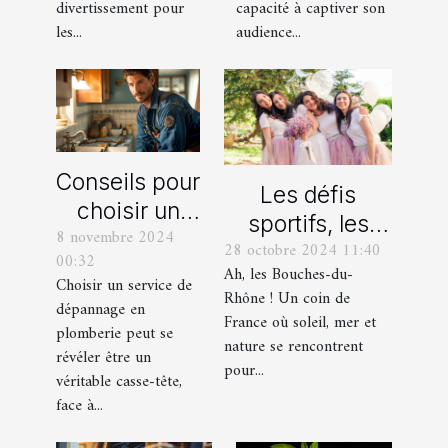
professionnels
divertissement pour
capacité à captiver son
les...
audience...
Conseils pour
Les défis
choisir un
sportifs, les
8 novembre 2024
bon service
28 octobre 2024 11:40
incontournables
00:32
de
Ah, les Bouches-du-
de toute
Choisir un service de
dépannage
Rhône ! Un coin de
dépannage en
organisation
France où soleil, mer et
en plomberie
plomberie peut se
d’EVG et EVJF
nature se rencontrent
révéler être un
dans les
pour...
véritable casse-tête,
Bouches-du-
face à...
Rhône