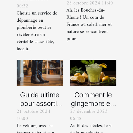
28 octobre 2024 11:40
incontournables
00:32
de
Ah, les Bouches-du-
de toute
Choisir un service de
dépannage
Rhône ! Un coin de
dépannage en
organisation
France où soleil, mer et
en plomberie
plomberie peut se
d’EVG et EVJF
nature se rencontrent
révéler être un
dans les
pour...
véritable casse-tête,
Bouches-du-
face à...
Rhône
Comment le
Guide ultime
gingembre est
pour assortir
27 décembre 2023
21 octobre 2024
devenu un
vos
06:48
10:00
ingrédient clé
chaussures
Au fil des siècles, l'art
Le velours, avec sa
dans la
avec des