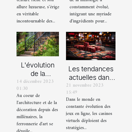
de la mixologie a
texture riche et son
mixologie
pantalons en
constamment évolué,
allure luxueuse, s'érige
moderne
velours
intégrant une myriade
en véritable
d'ingrédients pour...
incontournable des...
L'évolution
Les tendances
de la
actuelles dans
14 décembre 2023
ferronnerie
21 novembre 2023
les offres
01:30
d'art à travers
15:49
promotionnelles
Au coeur de
les siècles
Dans le monde en
l'architecture et de la
des casinos en
constante évolution des
décoration depuis des
ligne
jeux en ligne, les casinos
millénaires, la
virtuels déploient des
ferronnerie d'art se
stratégies...
dévoile...