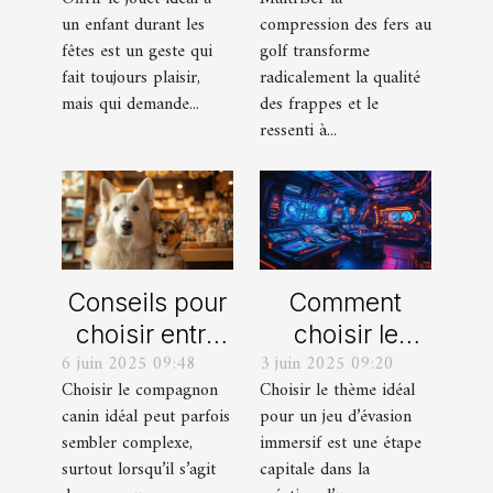
durant les
frappes plus
un enfant durant les
compression des fers au
fêtes ?
solides ?
fêtes est un geste qui
golf transforme
fait toujours plaisir,
radicalement la qualité
mais qui demande...
des frappes et le
ressenti à...
Conseils pour
Comment
choisir entre
choisir le
6 juin 2025 09:48
3 juin 2025 09:20
un berger
thème parfait
Choisir le compagnon
Choisir le thème idéal
blanc suisse
pour votre
canin idéal peut parfois
pour un jeu d’évasion
et un berger
prochain jeu
sembler complexe,
immersif est une étape
américain
d'évasion
surtout lorsqu’il s’agit
capitale dans la