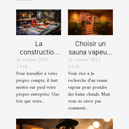
La
Choisir un
construction
sauna vapeur :
26 octobre 2023
26 octobre 2023
d’une identité
comment s’y
13:10
13:10
d’entreprise :
prendre ?
Pour travailler à votre
Vous êtes à la
que faut-il en
propre compte, il faut
recherche d’un sauna
savoir ?
mettre sur pied votre
vapeur pour prendre
propre entreprise. Une
des bains chauds. Mais
fois que votre...
vous ne savez pas
comment...