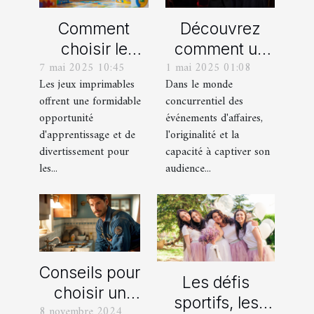
Comment
Découvrez
choisir le
comment un
7 mai 2025 10:45
1 mai 2025 01:08
meilleur jeu
spectacle de
Les jeux imprimables
Dans le monde
imprimable
magie
offrent une formidable
concurrentiel des
pour votre
transforme les
opportunité
événements d'affaires,
enfant
événements
d'apprentissage et de
l'originalité et la
professionnels
divertissement pour
capacité à captiver son
les...
audience...
Conseils pour
Les défis
choisir un
sportifs, les
8 novembre 2024
bon service