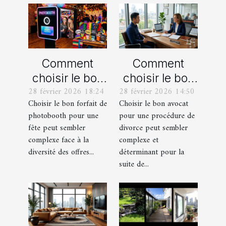
Comment
Comment
choisir le bon
choisir le bon
28 février 2026 18:24
28 février 2026 14:50
forfait de
avocat pour
Choisir le bon forfait de
Choisir le bon avocat
photobooth
votre
photobooth pour une
pour une procédure de
pour votre fête
procédure de
fête peut sembler
divorce peut sembler
divorce ?
complexe face à la
complexe et
diversité des offres...
déterminant pour la
suite de...