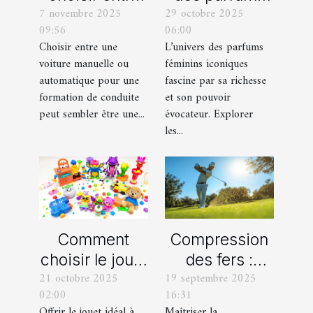
7 novembre 2025
29 octobre 2025
une voiture
féminins
09:56
06:00
manuelle ou
iconiques et
Choisir entre une
L’univers des parfums
automatique
leurs
voiture manuelle ou
féminins iconiques
pour votre
variations
automatique pour une
fascine par sa richesse
formation de
formation de conduite
et son pouvoir
peut sembler être une...
évocateur. Explorer
conduite ?
les...
Comment
Compression
choisir le jouet
des fers :
21 octobre 2025
19 septembre 2025
parfait pour
comment
02:00
16:31
chaque âge
obtenir des
Offrir le jouet idéal à
Maîtriser la