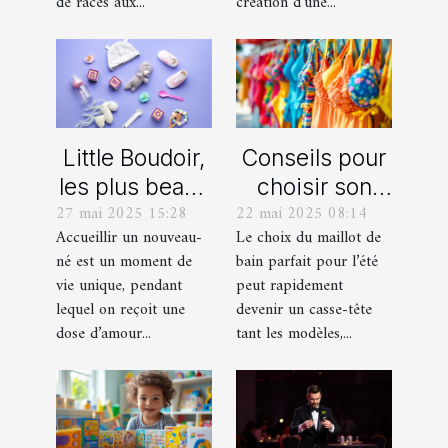
miniature
immersif
de races aux...
création d’une...
Little Boudoir,
Conseils pour
les plus beaux
choisir son
27 mai 2025 15:28
22 mai 2025 08:14
cadeaux de
maillot de bain
Accueillir un nouveau-
Le choix du maillot de
naissance
idéal pour l'été
né est un moment de
bain parfait pour l’été
personnalisés
vie unique, pendant
peut rapidement
!
lequel on reçoit une
devenir un casse-tête
dose d’amour...
tant les modèles,...