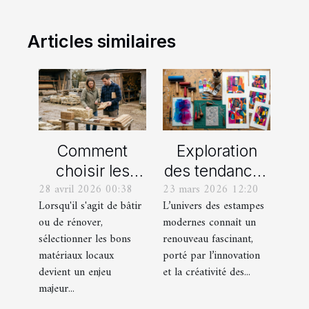
Articles similaires
Comment
Exploration
choisir les
des tendances
28 avril 2026 00:38
23 mars 2026 12:20
meilleurs
actuelles en
Lorsqu'il s'agit de bâtir
L’univers des estampes
matériaux
estampes
ou de rénover,
modernes connaît un
locaux pour
modernes
sélectionner les bons
renouveau fascinant,
votre maison ?
matériaux locaux
porté par l’innovation
devient un enjeu
et la créativité des...
majeur...