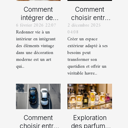
Comment
Comment
intégrer des
choisir entre
6 février 2026 22:07
2 décembre 2025
éléments
un jardin, une
Redonner vie à un
04:08
vintage dans
terrasse et un
intérieur en intégrant
Créer un espace
une décoration
balcon pour
des éléments vintage
extérieur adapté à ses
moderne ?
votre espace
dans une décoration
besoins peut
extérieur ?
moderne est un art
transformer son
qui...
quotidien et offrir un
véritable havre...
Comment
Exploration
choisir entre
des parfums