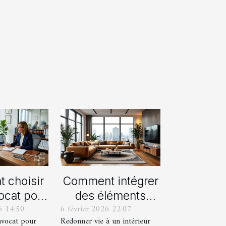
 choisir
Comment intégrer
ocat pour
des éléments
6 14:50
6 février 2026 22:07
rocédure
vintage dans une
avocat pour
Redonner vie à un intérieur
orce ?
décoration