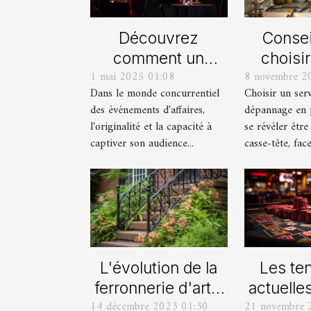
Découvrez
Consei
comment un
choisi
1 mai 2025 01:08
8 novembre 2
spectacle de
serv
Dans le monde concurrentiel
Choisir un ser
magie transforme
dépan
des événements d'affaires,
dépannage en 
les événements
plom
l'originalité et la capacité à
se révéler être
professionnels
captiver son audience...
casse-tête, face 
L'évolution de la
Les te
ferronnerie d'art à
actuelle
14 décembre 2023 01:30
21 novembre 
travers les siècles
of