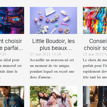
 choisir
Little Boudoir, les
Consei
e parfait
plus beaux
choisir s
9:20
27 mai 2025 15:28
22 mai 2025 0
 votre
cadeaux de
de bain i
me idéal pour
Accueillir un nouveau-né est
Le choix du mai
ain jeu
naissance
l'
n immersif est
un moment de vie unique,
parfait pour l’é
asion
personnalisés !
tale dans la
pendant lequel on reçoit une
rapidement dev
ersif
.
dose d’amour...
tête tant les mod