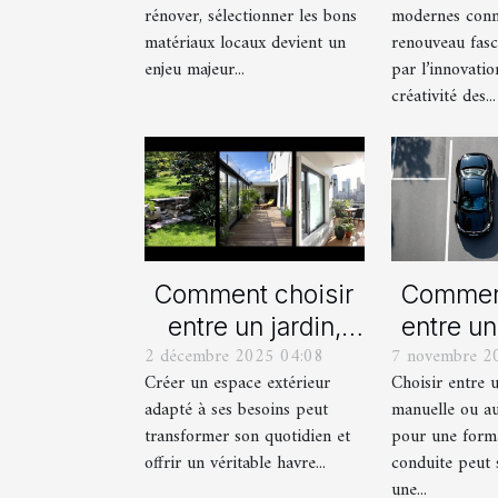
rénover, sélectionner les bons
modernes conn
?
mod
matériaux locaux devient un
renouveau fasc
enjeu majeur...
par l’innovatio
créativité des...
Comment choisir
Comment
entre un jardin,
entre un
2 décembre 2025 04:08
7 novembre 2
une terrasse et un
manue
Créer un espace extérieur
Choisir entre 
balcon pour votre
automat
adapté à ses besoins peut
manuelle ou a
espace extérieur ?
votre fo
transformer son quotidien et
pour une form
cond
offrir un véritable havre...
conduite peut 
une...