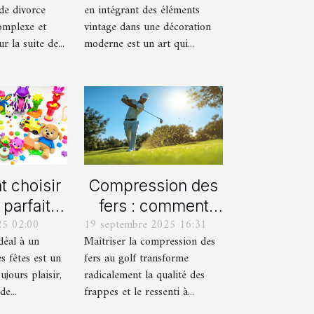
de divorce
en intégrant des éléments
moderne ?
omplexe et
vintage dans une décoration
 la suite de...
moderne est un art qui...
 choisir
Compression des
 parfait
fers : comment
25 02:00
19 septembre 2025 16:31
aque âge
obtenir des
idéal à un
Maîtriser la compression des
s fêtes ?
frappes plus
s fêtes est un
fers au golf transforme
solides ?
ujours plaisir,
radicalement la qualité des
e...
frappes et le ressenti à...