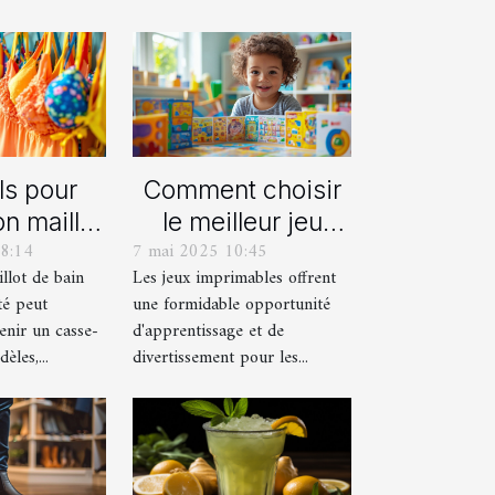
ls pour
Comment choisir
on maillot
le meilleur jeu
8:14
7 mai 2025 10:45
déal pour
imprimable pour
llot de bain
Les jeux imprimables offrent
été
votre enfant
té peut
une formidable opportunité
enir un casse-
d'apprentissage et de
èles,...
divertissement pour les...