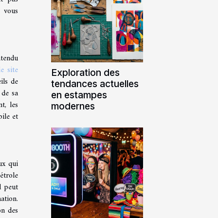
e vous
ntendu
le site
Exploration des
ils de
tendances actuelles
 de sa
en estampes
t, les
modernes
ile et
ux qui
étrole
l peut
ation.
on des