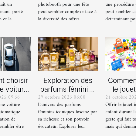
aît un
photobooth pour une fête
une procédure 
ernes
inant, porté
peut sembler complexe face à
peut sembler c
n et la
la diversité des offres...
déterminant pour
 choisir
Exploration des
Comment
e voiture
parfums féminins
le jouet
025 09:56
29 octobre 2025 06:00
21 octobre 20
lle ou
iconiques et leurs
pour ch
une voiture
L’univers des parfums
Offrir le jouet 
ique pour
variations
durant le
utomatique
féminins iconiques fascine par
enfant durant le
rmation de
ation de
sa richesse et son pouvoir
geste qui fait to
uite ?
sembler être
évocateur. Explorer les...
mais qui demand