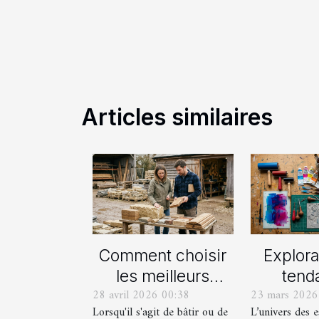
Articles similaires
Comment choisir
Explora
les meilleurs
tend
28 avril 2026 00:38
23 mars 2026
matériaux locaux
actue
Lorsqu'il s'agit de bâtir ou de
L’univers des 
pour votre maison
est