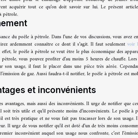
ent acquérir tout ce qu’on doit savoir sur lui. Le présent articl
 pétrole.
nnement
ance du poêle à pétrole. Dans l’une de vos discussions, vous avez e
sirez ardemment connaître ce dont il s’agit. Il faut seulement
voir 
 effet, le poêle à pétrole se veut être le plus économique des appare
 pétrole, vous pouvez profiter d’au moins 5 heures de chauffe. Lors
 son usage, il faut le placer dans une pièce très aérée. Cependan
ission de gaz. Aussi faudra-t-il notifier, le poêle à pétrole est mob
ntages et inconvénients
s avantages, mais aussi des inconvénients. Il urge de notifier que ce
’il soit très utile et qu’il présente moins d’inconvénients. Le poêle à p
, il est très pratique et ne vous fait pas tracasser lors de son usage. I
eur. Il urge de vous notifier qu’il est doté d’un de très moins consomm
emier inconvénient auquel son usage nous confronte, c’est l’émissi