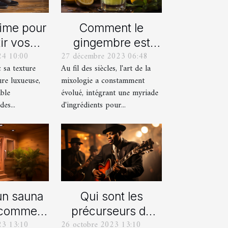
Comment le
time pour
gingembre est
ir vos
27 décembre 2023 06:48
24 10:00
devenu un
res avec
Au fil des siècles, l'art de la
c sa texture
ingrédient clé
alons en
mixologie a constamment
ure luxueuse,
dans la mixologie
ours
évolué, intégrant une myriade
able
moderne
d'ingrédients pour...
es...
un sauna
Qui sont les
 comment
précurseurs du
23 13:10
26 octobre 2023 13:10
endre ?
JAZZ ?