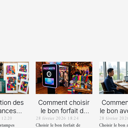
tion des
Comment choisir
Comment
ances
le bon forfait de
le bon av
 12:20
28 février 2026 18:24
28 février 202
lles en
photobooth pour
votre p
estampes
Choisir le bon forfait de
Choisir le bon 
ampes
votre fête
de div