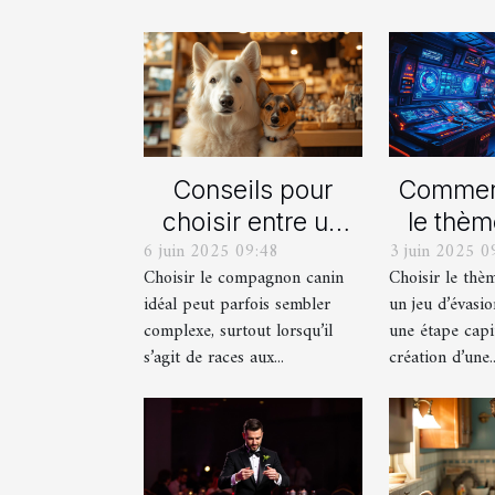
Conseils pour
Comment
choisir entre un
le thèm
6 juin 2025 09:48
3 juin 2025 0
berger blanc
pour
Choisir le compagnon canin
Choisir le thè
suisse et un
proch
idéal peut parfois sembler
un jeu d’évasio
berger américain
d'év
complexe, surtout lorsqu’il
une étape capi
miniature
imm
s’agit de races aux...
création d’une..