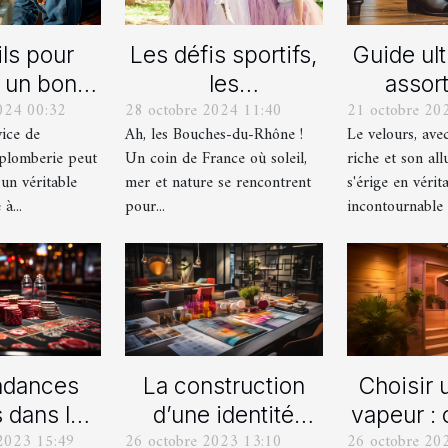
ls pour
Les défis sportifs,
Guide ul
r un bon
les
assort
024 00:32
28 octobre 2024 11:40
21 octobre 20
ice de
incontournables
chaussu
vice de
Ah, les Bouches-du-Rhône !
Le velours, ave
nage en
de toute
des pant
plomberie peut
Un coin de France où soleil,
riche et son all
berie
organisation d’EVG
vel
 un véritable
mer et nature se rencontrent
s'érige en vérit
et EVJF dans les
à...
pour...
incontournable d
Bouches-du-
Rhône
ndances
La construction
Choisir 
s dans les
d’une identité
vapeur :
2023 15:49
26 octobre 2023 13:10
26 octobre 20
fres
d’entreprise : que
s’y pr