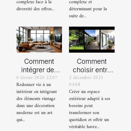
complexe face à la
complexe et
diversité des offres...
déterminant pour la
suite de...
Comment
Comment
intégrer des
choisir entre
6 février 2026 22:07
2 décembre 2025
éléments
un jardin, une
Redonner vie à un
04:08
vintage dans
terrasse et un
intérieur en intégrant
Créer un espace
une décoration
balcon pour
des éléments vintage
extérieur adapté à ses
moderne ?
votre espace
dans une décoration
besoins peut
extérieur ?
moderne est un art
transformer son
qui...
quotidien et offrir un
véritable havre...