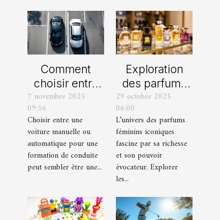
Comment
Exploration
choisir entre
des parfums
7 novembre 2025
29 octobre 2025
une voiture
féminins
09:56
06:00
manuelle ou
iconiques et
Choisir entre une
L’univers des parfums
automatique
leurs
voiture manuelle ou
féminins iconiques
pour votre
variations
automatique pour une
fascine par sa richesse
formation de
formation de conduite
et son pouvoir
peut sembler être une...
évocateur. Explorer
conduite ?
les...