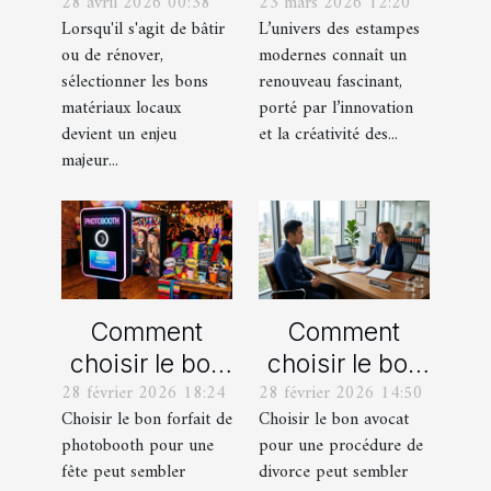
28 avril 2026 00:38
23 mars 2026 12:20
meilleurs
actuelles en
Lorsqu'il s'agit de bâtir
L’univers des estampes
matériaux
estampes
ou de rénover,
modernes connaît un
locaux pour
modernes
sélectionner les bons
renouveau fascinant,
votre maison ?
matériaux locaux
porté par l’innovation
devient un enjeu
et la créativité des...
majeur...
Comment
Comment
choisir le bon
choisir le bon
28 février 2026 18:24
28 février 2026 14:50
forfait de
avocat pour
Choisir le bon forfait de
Choisir le bon avocat
photobooth
votre
photobooth pour une
pour une procédure de
pour votre fête
procédure de
fête peut sembler
divorce peut sembler
divorce ?