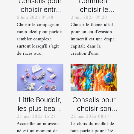
Conseils pour
Comment
choisir entre
choisir le
6 juin 2025 09:48
3 juin 2025 09:20
un berger
thème parfait
Choisir le compagnon
Choisir le thème idéal
blanc suisse
pour votre
canin idéal peut parfois
pour un jeu d’évasion
et un berger
prochain jeu
sembler complexe,
immersif est une étape
américain
d'évasion
surtout lorsqu’il s’agit
capitale dans la
miniature
immersif
de races aux...
création d’une...
Little Boudoir,
Conseils pour
les plus beaux
choisir son
27 mai 2025 15:28
22 mai 2025 08:14
cadeaux de
maillot de bain
Accueillir un nouveau-
Le choix du maillot de
naissance
idéal pour l'été
né est un moment de
bain parfait pour l’été