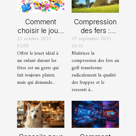
Comment
Compression
choisir le jouet
des fers :
21 octobre 2025
19 septembre 2025
parfait pour
comment
02:00
16:31
chaque âge
obtenir des
Offrir le jouet idéal à
Maîtriser la
durant les
frappes plus
un enfant durant les
compression des fers au
fêtes ?
solides ?
fêtes est un geste qui
golf transforme
fait toujours plaisir,
radicalement la qualité
mais qui demande...
des frappes et le
ressenti à...