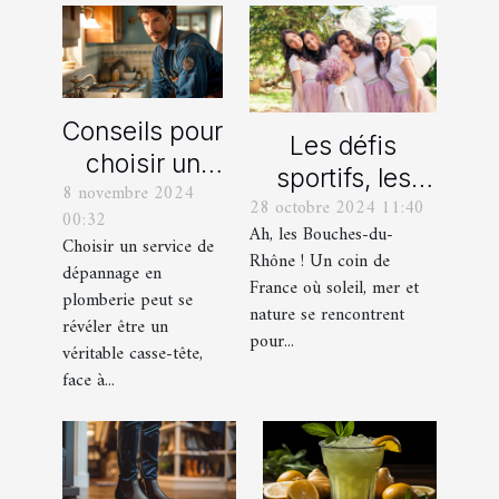
Conseils pour
Les défis
choisir un
sportifs, les
8 novembre 2024
bon service
28 octobre 2024 11:40
incontournables
00:32
de
Ah, les Bouches-du-
de toute
Choisir un service de
dépannage
Rhône ! Un coin de
dépannage en
organisation
France où soleil, mer et
en plomberie
plomberie peut se
d’EVG et EVJF
nature se rencontrent
révéler être un
dans les
pour...
véritable casse-tête,
Bouches-du-
face à...
Rhône