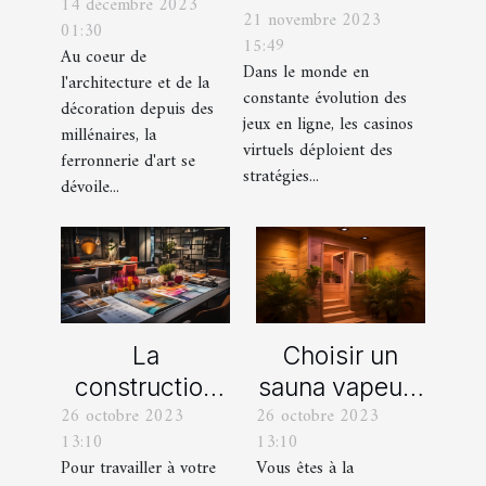
14 décembre 2023
ferronnerie
21 novembre 2023
les offres
01:30
d'art à travers
15:49
promotionnelles
Au coeur de
les siècles
Dans le monde en
l'architecture et de la
des casinos en
constante évolution des
décoration depuis des
ligne
jeux en ligne, les casinos
millénaires, la
virtuels déploient des
ferronnerie d'art se
stratégies...
dévoile...
La
Choisir un
construction
sauna vapeur :
26 octobre 2023
26 octobre 2023
d’une identité
comment s’y
13:10
13:10
d’entreprise :
prendre ?
Pour travailler à votre
Vous êtes à la
que faut-il en