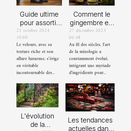
Comment le
Guide ultime
gingembre est
pour assortir
27 décembre 2023
21 octobre 2024
devenu un
vos
06:48
10:00
ingrédient clé
chaussures
Au fil des siècles, l'art
Le velours, avec sa
dans la
avec des
de la mixologie a
texture riche et son
mixologie
pantalons en
constamment évolué,
allure luxueuse, s'érige
moderne
velours
intégrant une myriade
en véritable
d'ingrédients pour...
incontournable des...
L'évolution
Les tendances
de la
actuelles dans