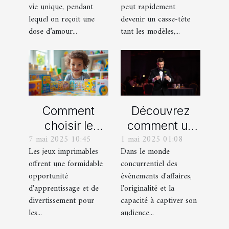
personnalisés
vie unique, pendant
peut rapidement
!
lequel on reçoit une
devenir un casse-tête
dose d’amour...
tant les modèles,...
Comment
Découvrez
choisir le
comment un
7 mai 2025 10:45
1 mai 2025 01:08
meilleur jeu
spectacle de
Les jeux imprimables
Dans le monde
imprimable
magie
offrent une formidable
concurrentiel des
pour votre
transforme les
opportunité
événements d'affaires,
enfant
événements
d'apprentissage et de
l'originalité et la
professionnels
divertissement pour
capacité à captiver son
les...
audience...