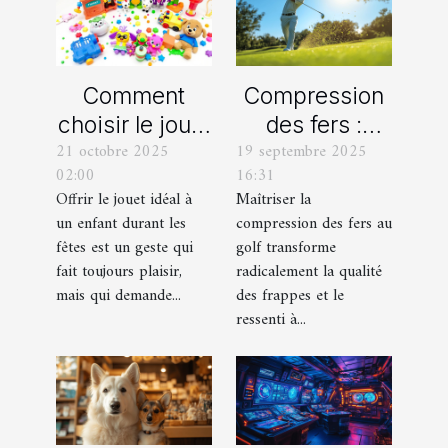
Comment
Compression
choisir le jouet
des fers :
21 octobre 2025
19 septembre 2025
parfait pour
comment
02:00
16:31
chaque âge
obtenir des
Offrir le jouet idéal à
Maîtriser la
durant les
frappes plus
un enfant durant les
compression des fers au
fêtes ?
solides ?
fêtes est un geste qui
golf transforme
fait toujours plaisir,
radicalement la qualité
mais qui demande...
des frappes et le
ressenti à...