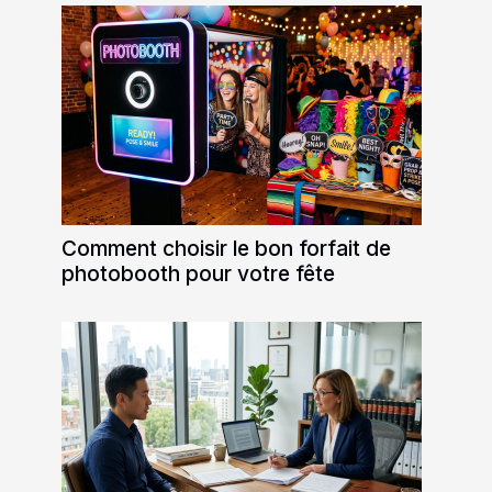
Comment choisir le bon forfait de
photobooth pour votre fête