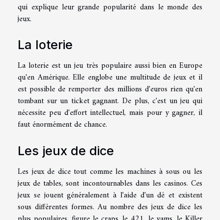
qui explique leur grande popularité dans le monde des
jeux.
La loterie
La loterie est un jeu très populaire aussi bien en Europe
qu'en Amérique. Elle englobe une multitude de jeux et il
est possible de remporter des millions d'euros rien qu'en
tombant sur un ticket gagnant. De plus, c'est un jeu qui
nécessite peu d'effort intellectuel, mais pour y gagner, il
faut énormément de chance.
Les jeux de dice
Les jeux de dice tout comme les machines à sous ou les
jeux de tables, sont incontournables dans les casinos. Ces
jeux se jouent généralement à l'aide d'un dé et existent
sous différentes formes. Au nombre des jeux de dice les
plus populaires, figure le craps, le 421, le yams, le Killer