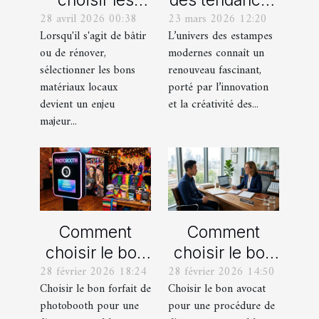
choisir les
des tendances
28 avril 2026 00:38
23 mars 2026 12:20
meilleurs
actuelles en
Lorsqu'il s'agit de bâtir
L’univers des estampes
matériaux
estampes
ou de rénover,
modernes connaît un
locaux pour
modernes
sélectionner les bons
renouveau fascinant,
votre maison ?
matériaux locaux
porté par l’innovation
devient un enjeu
et la créativité des...
majeur...
Comment
Comment
choisir le bon
choisir le bon
28 février 2026 18:24
28 février 2026 14:50
forfait de
avocat pour
Choisir le bon forfait de
Choisir le bon avocat
photobooth
votre
photobooth pour une
pour une procédure de
pour votre fête
procédure de