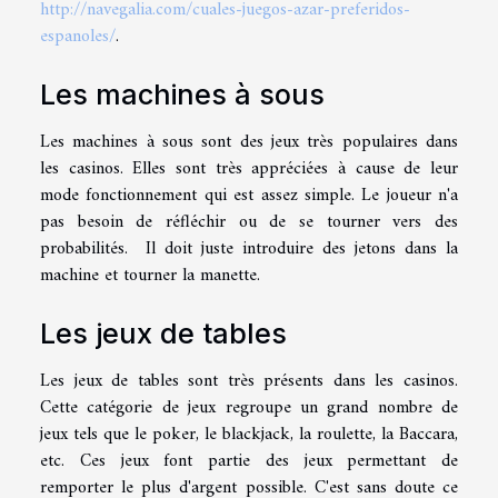
http://navegalia.com/cuales-juegos-azar-preferidos-
espanoles/
.
Les machines à sous
Les machines à sous sont des jeux très populaires dans
les casinos. Elles sont très appréciées à cause de leur
mode fonctionnement qui est assez simple. Le joueur n'a
pas besoin de réfléchir ou de se tourner vers des
probabilités. Il doit juste introduire des jetons dans la
machine et tourner la manette.
Les jeux de tables
Les jeux de tables sont très présents dans les casinos.
Cette catégorie de jeux regroupe un grand nombre de
jeux tels que le poker, le blackjack, la roulette, la Baccara,
etc. Ces jeux font partie des jeux permettant de
remporter le plus d'argent possible. C'est sans doute ce