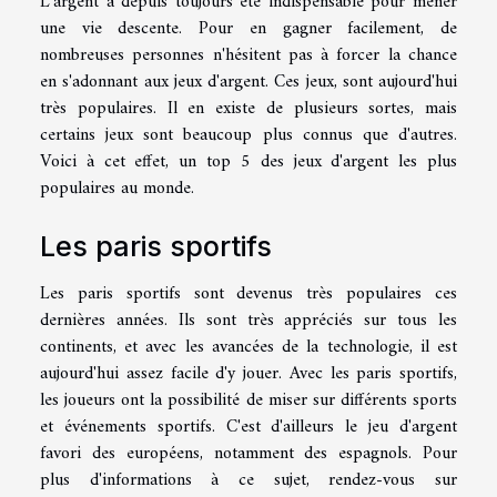
L'argent a depuis toujours été indispensable pour mener
une vie descente. Pour en gagner facilement, de
nombreuses personnes n'hésitent pas à forcer la chance
en s'adonnant aux jeux d'argent. Ces jeux, sont aujourd'hui
très populaires. Il en existe de plusieurs sortes, mais
certains jeux sont beaucoup plus connus que d'autres.
Voici à cet effet, un top 5 des jeux d'argent les plus
populaires au monde.
Les paris sportifs
Les paris sportifs sont devenus très populaires ces
dernières années. Ils sont très appréciés sur tous les
continents, et avec les avancées de la technologie, il est
aujourd'hui assez facile d'y jouer. Avec les paris sportifs,
les joueurs ont la possibilité de miser sur différents sports
et événements sportifs. C'est d'ailleurs le jeu d'argent
favori des européens, notamment des espagnols. Pour
plus d'informations à ce sujet, rendez-vous sur