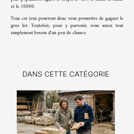
et le 10000.
Tous ces jeux pourront donc vous permettre de gagner le
gros lot. Toutefois, pour y parvenir, vous aurez tout
simplement besoin d'un peu de chance.
DANS CETTE CATÉGORIE