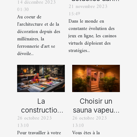
14 décembre 2023
ferronnerie
21 novembre 2023
les offres
01:30
d'art à travers
15:49
promotionnelles
Au coeur de
les siècles
Dans le monde en
l'architecture et de la
des casinos en
constante évolution des
décoration depuis des
ligne
jeux en ligne, les casinos
millénaires, la
virtuels déploient des
ferronnerie d'art se
stratégies...
dévoile...
La
Choisir un
construction
sauna vapeur :
26 octobre 2023
26 octobre 2023
d’une identité
comment s’y
13:10
13:10
d’entreprise :
prendre ?
Pour travailler à votre
Vous êtes à la
que faut-il en