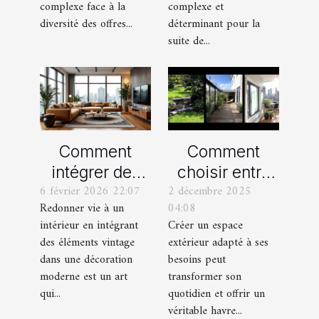
divorce ?
complexe face à la
complexe et
diversité des offres...
déterminant pour la
suite de...
Comment
Comment
intégrer des
choisir entre
6 février 2026 22:07
2 décembre 2025
éléments
un jardin, une
Redonner vie à un
04:08
vintage dans
terrasse et un
intérieur en intégrant
Créer un espace
une décoration
balcon pour
des éléments vintage
extérieur adapté à ses
moderne ?
votre espace
dans une décoration
besoins peut
extérieur ?
moderne est un art
transformer son
qui...
quotidien et offrir un
véritable havre...