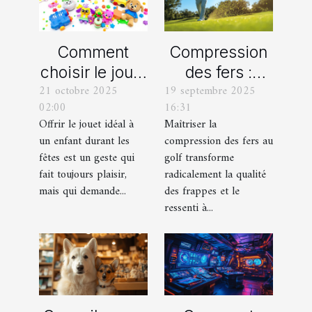
Comment
Compression
choisir le jouet
des fers :
21 octobre 2025
19 septembre 2025
parfait pour
comment
02:00
16:31
chaque âge
obtenir des
Offrir le jouet idéal à
Maîtriser la
durant les
frappes plus
un enfant durant les
compression des fers au
fêtes ?
solides ?
fêtes est un geste qui
golf transforme
fait toujours plaisir,
radicalement la qualité
mais qui demande...
des frappes et le
ressenti à...