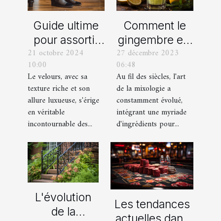
Comment le
Guide ultime
gingembre est
pour assortir
27 décembre 2023
21 octobre 2024
devenu un
vos
06:48
10:00
ingrédient clé
chaussures
Au fil des siècles, l'art
Le velours, avec sa
dans la
avec des
de la mixologie a
texture riche et son
mixologie
pantalons en
constamment évolué,
allure luxueuse, s'érige
moderne
velours
intégrant une myriade
en véritable
d'ingrédients pour...
incontournable des...
L'évolution
Les tendances
de la
actuelles dans