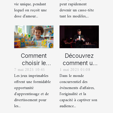
personnalisés
vie unique, pendant
peut rapidement
!
lequel on reçoit une
devenir un casse-tête
dose d’amour...
tant les modèles,...
Comment
Découvrez
choisir le
comment un
7 mai 2025 10:45
1 mai 2025 01:08
meilleur jeu
spectacle de
Les jeux imprimables
Dans le monde
imprimable
magie
offrent une formidable
concurrentiel des
pour votre
transforme les
opportunité
événements d'affaires,
enfant
événements
d'apprentissage et de
l'originalité et la
professionnels
divertissement pour
capacité à captiver son
les...
audience...