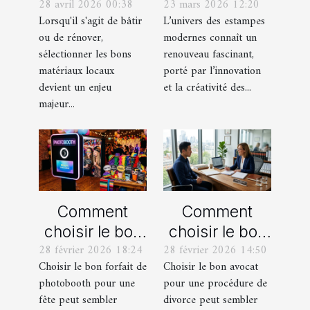
28 avril 2026 00:38
23 mars 2026 12:20
meilleurs
actuelles en
Lorsqu'il s'agit de bâtir
L’univers des estampes
matériaux
estampes
ou de rénover,
modernes connaît un
locaux pour
modernes
sélectionner les bons
renouveau fascinant,
votre maison ?
matériaux locaux
porté par l’innovation
devient un enjeu
et la créativité des...
majeur...
Comment
Comment
choisir le bon
choisir le bon
28 février 2026 18:24
28 février 2026 14:50
forfait de
avocat pour
Choisir le bon forfait de
Choisir le bon avocat
photobooth
votre
photobooth pour une
pour une procédure de
pour votre fête
procédure de
fête peut sembler
divorce peut sembler