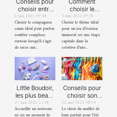
Conseils pour
Comment
choisir entre
choisir le
6 juin 2025 09:48
3 juin 2025 09:20
un berger
thème parfait
Choisir le compagnon
Choisir le thème idéal
blanc suisse
pour votre
canin idéal peut parfois
pour un jeu d’évasion
et un berger
prochain jeu
sembler complexe,
immersif est une étape
américain
d'évasion
surtout lorsqu’il s’agit
capitale dans la
miniature
immersif
de races aux...
création d’une...
Little Boudoir,
Conseils pour
les plus beaux
choisir son
27 mai 2025 15:28
22 mai 2025 08:14
cadeaux de
maillot de bain
Accueillir un nouveau-
Le choix du maillot de
naissance
idéal pour l'été
né est un moment de
bain parfait pour l’été