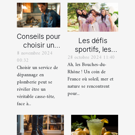
Conseils pour
Les défis
choisir un
sportifs, les
8 novembre 2024
bon service
28 octobre 2024 11:40
incontournables
00:32
de
Ah, les Bouches-du-
de toute
Choisir un service de
dépannage
Rhône ! Un coin de
dépannage en
organisation
France où soleil, mer et
en plomberie
plomberie peut se
d’EVG et EVJF
nature se rencontrent
révéler être un
dans les
pour...
véritable casse-tête,
Bouches-du-
face à...
Rhône