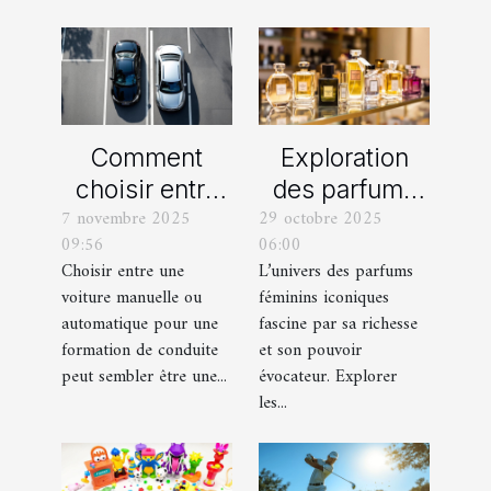
Comment
Exploration
choisir entre
des parfums
7 novembre 2025
29 octobre 2025
une voiture
féminins
09:56
06:00
manuelle ou
iconiques et
Choisir entre une
L’univers des parfums
automatique
leurs
voiture manuelle ou
féminins iconiques
pour votre
variations
automatique pour une
fascine par sa richesse
formation de
formation de conduite
et son pouvoir
peut sembler être une...
évocateur. Explorer
conduite ?
les...