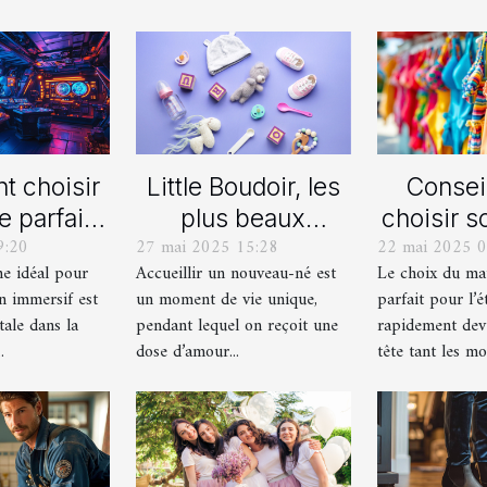
 choisir
Little Boudoir, les
Consei
e parfait
plus beaux
choisir s
9:20
27 mai 2025 15:28
22 mai 2025 0
 votre
cadeaux de
de bain i
me idéal pour
Accueillir un nouveau-né est
Le choix du mai
ain jeu
naissance
l'
n immersif est
un moment de vie unique,
parfait pour l’é
asion
personnalisés !
tale dans la
pendant lequel on reçoit une
rapidement dev
ersif
.
dose d’amour...
tête tant les mod