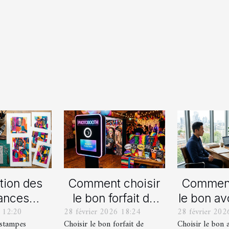
tion des
Comment choisir
Comment
ances
le bon forfait de
le bon av
 12:20
28 février 2026 18:24
28 février 202
lles en
photobooth pour
votre p
estampes
Choisir le bon forfait de
Choisir le bon 
ampes
votre fête
de div