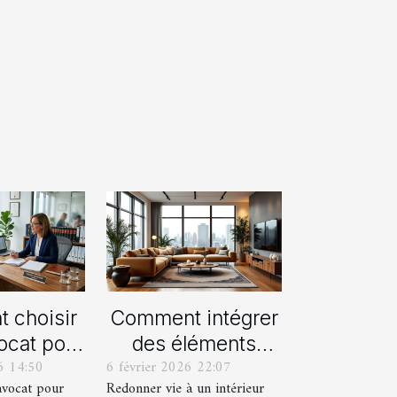
 choisir
Comment intégrer
ocat pour
des éléments
6 14:50
6 février 2026 22:07
rocédure
vintage dans une
avocat pour
Redonner vie à un intérieur
orce ?
décoration