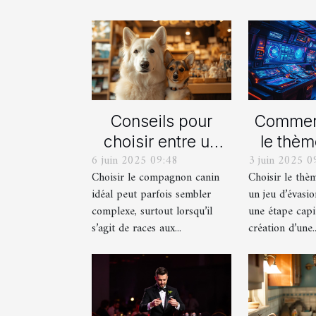
Conseils pour
Comment
choisir entre un
le thèm
6 juin 2025 09:48
3 juin 2025 0
berger blanc
pour
Choisir le compagnon canin
Choisir le thè
suisse et un
proch
idéal peut parfois sembler
un jeu d’évasio
berger américain
d'év
complexe, surtout lorsqu’il
une étape capi
miniature
imm
s’agit de races aux...
création d’une..