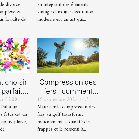
de divorce
en intégrant des éléments
moderne ?
omplexe et
vintage dans une décoration
 la suite de...
moderne est un art qui...
 choisir
Compression des
 parfait
fers : comment
25 02:00
19 septembre 2025 16:31
aque âge
obtenir des
idéal à un
Maîtriser la compression des
s fêtes ?
frappes plus
s fêtes est un
fers au golf transforme
solides ?
ujours plaisir,
radicalement la qualité des
e...
frappes et le ressenti à...