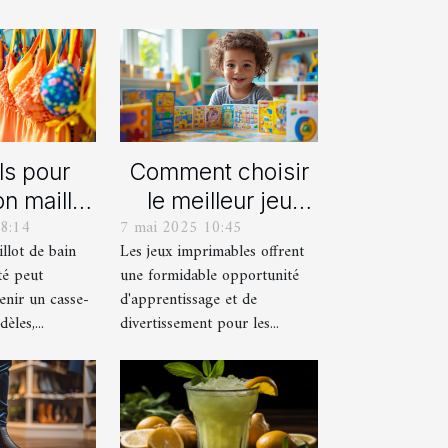
ls pour
Comment choisir
on maillot
le meilleur jeu
8:14
7 mai 2025 10:45
déal pour
imprimable pour
llot de bain
Les jeux imprimables offrent
été
votre enfant
té peut
une formidable opportunité
enir un casse-
d'apprentissage et de
èles,...
divertissement pour les...