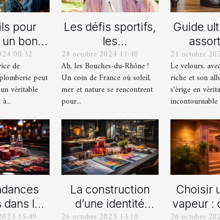
ls pour
Les défis sportifs,
Guide ul
r un bon
les
assort
024 00:32
28 octobre 2024 11:40
21 octobre 20
ice de
incontournables
chaussu
vice de
Ah, les Bouches-du-Rhône !
Le velours, ave
nage en
de toute
des pant
plomberie peut
Un coin de France où soleil,
riche et son all
berie
organisation d’EVG
vel
 un véritable
mer et nature se rencontrent
s'érige en vérit
et EVJF dans les
à...
pour...
incontournable d
Bouches-du-
Rhône
ndances
La construction
Choisir 
s dans les
d’une identité
vapeur :
2023 15:49
26 octobre 2023 13:10
26 octobre 20
fres
d’entreprise : que
s’y pr