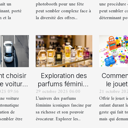
aît un
photobooth pour une fête
une procédure 
ernes
inant, porté
peut sembler complexe face à
peut sembler c
n et la
la diversité des offres...
déterminant pour
 choisir
Exploration des
Comment
e voiture
parfums féminins
le jouet
025 09:56
29 octobre 2025 06:00
21 octobre 20
lle ou
iconiques et leurs
pour ch
une voiture
L’univers des parfums
Offrir le jouet 
ique pour
variations
durant le
utomatique
féminins iconiques fascine par
enfant durant le
rmation de
ation de
sa richesse et son pouvoir
geste qui fait to
uite ?
sembler être
évocateur. Explorer les...
mais qui demand