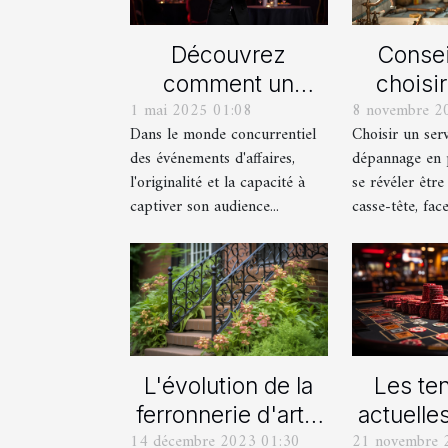
Découvrez
Consei
comment un
choisi
1 mai 2025 01:08
8 novembre 2
spectacle de
serv
Dans le monde concurrentiel
Choisir un ser
magie transforme
dépan
des événements d'affaires,
dépannage en 
les événements
plom
l'originalité et la capacité à
se révéler être
professionnels
captiver son audience...
casse-tête, face 
L'évolution de la
Les te
ferronnerie d'art à
actuelle
14 décembre 2023 01:30
21 novembre 
travers les siècles
of