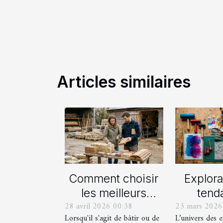
Articles similaires
Comment choisir
Explora
les meilleurs
tend
28 avril 2026 00:38
23 mars 2026
matériaux locaux
actue
Lorsqu'il s'agit de bâtir ou de
L’univers des 
pour votre maison
est