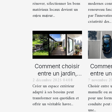
rénover, sélectionner les bons
modernes conn
?
mod
matériaux locaux devient un
renouveau fasc
enjeu majeur...
par l’innovatio
créativité des...
Comment choisir
Comment
entre un jardin,
entre un
2 décembre 2025 04:08
7 novembre 2
une terrasse et un
manue
Créer un espace extérieur
Choisir entre 
balcon pour votre
automat
adapté à ses besoins peut
manuelle ou a
espace extérieur ?
votre fo
transformer son quotidien et
pour une form
cond
offrir un véritable havre...
conduite peut 
une...