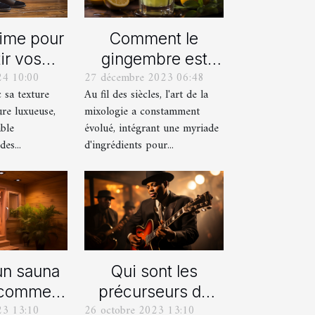
Comment le
time pour
gingembre est
ir vos
27 décembre 2023 06:48
24 10:00
devenu un
res avec
Au fil des siècles, l'art de la
c sa texture
ingrédient clé
alons en
mixologie a constamment
ure luxueuse,
dans la mixologie
ours
évolué, intégrant une myriade
able
moderne
d'ingrédients pour...
es...
un sauna
Qui sont les
 comment
précurseurs du
23 13:10
26 octobre 2023 13:10
endre ?
JAZZ ?