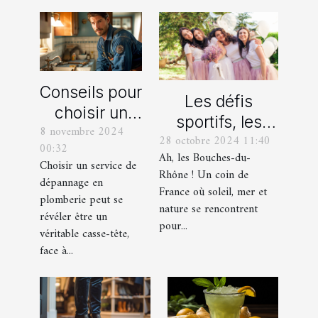
Conseils pour
Les défis
choisir un
sportifs, les
8 novembre 2024
bon service
28 octobre 2024 11:40
incontournables
00:32
de
Ah, les Bouches-du-
de toute
Choisir un service de
dépannage
Rhône ! Un coin de
dépannage en
organisation
France où soleil, mer et
en plomberie
plomberie peut se
d’EVG et EVJF
nature se rencontrent
révéler être un
dans les
pour...
véritable casse-tête,
Bouches-du-
face à...
Rhône