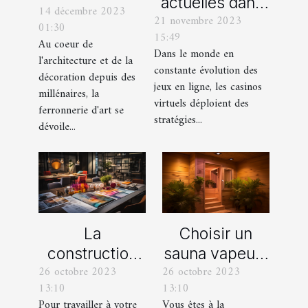
actuelles dans
14 décembre 2023
ferronnerie
21 novembre 2023
les offres
01:30
d'art à travers
15:49
promotionnelles
Au coeur de
les siècles
Dans le monde en
l'architecture et de la
des casinos en
constante évolution des
décoration depuis des
ligne
jeux en ligne, les casinos
millénaires, la
virtuels déploient des
ferronnerie d'art se
stratégies...
dévoile...
La
Choisir un
construction
sauna vapeur :
26 octobre 2023
26 octobre 2023
d’une identité
comment s’y
13:10
13:10
d’entreprise :
prendre ?
Pour travailler à votre
Vous êtes à la