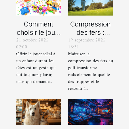
Comment
Compression
choisir le jouet
des fers :
21 octobre 2025
19 septembre 2025
parfait pour
comment
02:00
16:31
chaque âge
obtenir des
Offrir le jouet idéal à
Maîtriser la
durant les
frappes plus
un enfant durant les
compression des fers au
fêtes ?
solides ?
fêtes est un geste qui
golf transforme
fait toujours plaisir,
radicalement la qualité
mais qui demande...
des frappes et le
ressenti à...