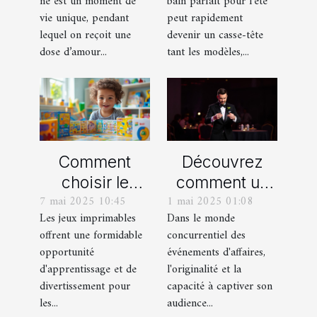
né est un moment de
bain parfait pour l’été
personnalisés
vie unique, pendant
peut rapidement
!
lequel on reçoit une
devenir un casse-tête
dose d’amour...
tant les modèles,...
Comment
Découvrez
choisir le
comment un
7 mai 2025 10:45
1 mai 2025 01:08
meilleur jeu
spectacle de
Les jeux imprimables
Dans le monde
imprimable
magie
offrent une formidable
concurrentiel des
pour votre
transforme les
opportunité
événements d'affaires,
enfant
événements
d'apprentissage et de
l'originalité et la
professionnels
divertissement pour
capacité à captiver son
les...
audience...