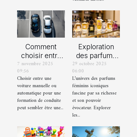
Comment
Exploration
choisir entre
des parfums
7 novembre 2025
29 octobre 2025
une voiture
féminins
09:56
06:00
manuelle ou
iconiques et
Choisir entre une
L’univers des parfums
automatique
leurs
voiture manuelle ou
féminins iconiques
pour votre
variations
automatique pour une
fascine par sa richesse
formation de
formation de conduite
et son pouvoir
peut sembler être une...
évocateur. Explorer
conduite ?
les...