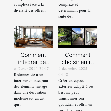
divorce ?
complexe face à la
complexe et
diversité des offres...
déterminant pour la
suite de...
Comment
Comment
intégrer des
choisir entre
6 février 2026 22:07
2 décembre 2025
éléments
un jardin, une
Redonner vie à un
04:08
vintage dans
terrasse et un
intérieur en intégrant
Créer un espace
une décoration
balcon pour
des éléments vintage
extérieur adapté à ses
moderne ?
votre espace
dans une décoration
besoins peut
extérieur ?
moderne est un art
transformer son
qui...
quotidien et offrir un
véritable havre...