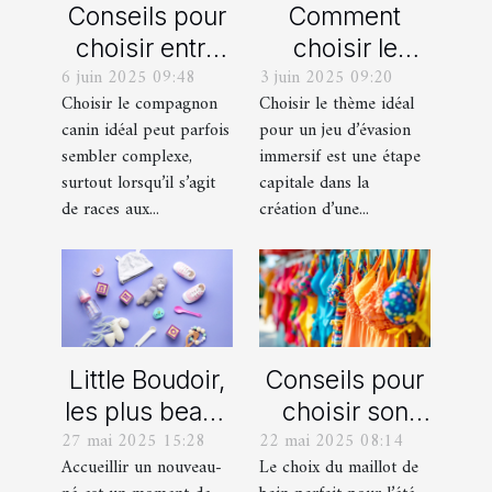
Conseils pour
Comment
choisir entre
choisir le
6 juin 2025 09:48
3 juin 2025 09:20
un berger
thème parfait
Choisir le compagnon
Choisir le thème idéal
blanc suisse
pour votre
canin idéal peut parfois
pour un jeu d’évasion
et un berger
prochain jeu
sembler complexe,
immersif est une étape
américain
d'évasion
surtout lorsqu’il s’agit
capitale dans la
miniature
immersif
de races aux...
création d’une...
Little Boudoir,
Conseils pour
les plus beaux
choisir son
27 mai 2025 15:28
22 mai 2025 08:14
cadeaux de
maillot de bain
Accueillir un nouveau-
Le choix du maillot de
naissance
idéal pour l'été