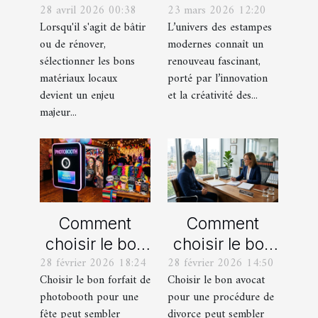
28 avril 2026 00:38
23 mars 2026 12:20
meilleurs
actuelles en
Lorsqu'il s'agit de bâtir
L’univers des estampes
matériaux
estampes
ou de rénover,
modernes connaît un
locaux pour
modernes
sélectionner les bons
renouveau fascinant,
votre maison ?
matériaux locaux
porté par l’innovation
devient un enjeu
et la créativité des...
majeur...
Comment
Comment
choisir le bon
choisir le bon
28 février 2026 18:24
28 février 2026 14:50
forfait de
avocat pour
Choisir le bon forfait de
Choisir le bon avocat
photobooth
votre
photobooth pour une
pour une procédure de
pour votre fête
procédure de
fête peut sembler
divorce peut sembler