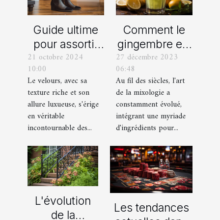
Comment le
Guide ultime
gingembre est
pour assortir
27 décembre 2023
21 octobre 2024
devenu un
vos
06:48
10:00
ingrédient clé
chaussures
Au fil des siècles, l'art
Le velours, avec sa
dans la
avec des
de la mixologie a
texture riche et son
mixologie
pantalons en
constamment évolué,
allure luxueuse, s'érige
moderne
velours
intégrant une myriade
en véritable
d'ingrédients pour...
incontournable des...
L'évolution
Les tendances
de la