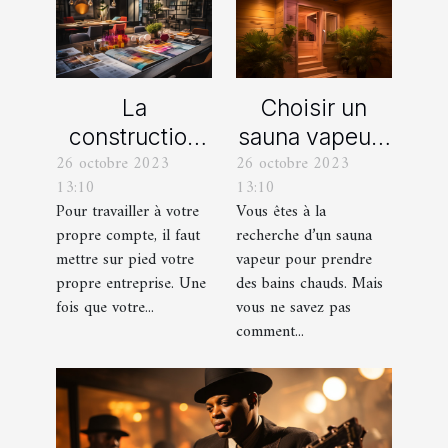
La
Choisir un
construction
sauna vapeur :
26 octobre 2023
26 octobre 2023
d’une identité
comment s’y
13:10
13:10
d’entreprise :
prendre ?
Pour travailler à votre
Vous êtes à la
que faut-il en
propre compte, il faut
recherche d’un sauna
savoir ?
mettre sur pied votre
vapeur pour prendre
propre entreprise. Une
des bains chauds. Mais
fois que votre...
vous ne savez pas
comment...