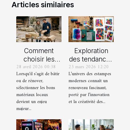
Articles similaires
Comment
Exploration
choisir les
des tendances
28 avril 2026 00:38
23 mars 2026 12:20
meilleurs
actuelles en
Lorsqu'il s'agit de bâtir
L’univers des estampes
matériaux
estampes
ou de rénover,
modernes connaît un
locaux pour
modernes
sélectionner les bons
renouveau fascinant,
votre maison ?
matériaux locaux
porté par l’innovation
devient un enjeu
et la créativité des...
majeur...