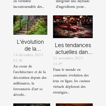
moderne
velours
intégrant une myriade
en véritable
d'ingrédients pour...
incontournable des...
L'évolution
Les tendances
de la
actuelles dans
14 décembre 2023
ferronnerie
21 novembre 2023
les offres
01:30
d'art à travers
15:49
promotionnelles
Au coeur de
les siècles
Dans le monde en
l'architecture et de la
des casinos en
constante évolution des
décoration depuis des
ligne
jeux en ligne, les casinos
millénaires, la
virtuels déploient des
ferronnerie d'art se
stratégies...
dévoile...