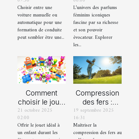
09:56
06:00
manuelle ou
iconiques et
Choisir entre une
L’univers des parfums
automatique
leurs
voiture manuelle ou
féminins iconiques
pour votre
variations
automatique pour une
fascine par sa richesse
formation de
formation de conduite
et son pouvoir
peut sembler être une...
évocateur. Explorer
conduite ?
les...
Comment
Compression
choisir le jouet
des fers :
21 octobre 2025
19 septembre 2025
parfait pour
comment
02:00
16:31
chaque âge
obtenir des
Offrir le jouet idéal à
Maîtriser la
durant les
frappes plus
un enfant durant les
compression des fers au
fêtes ?
solides ?