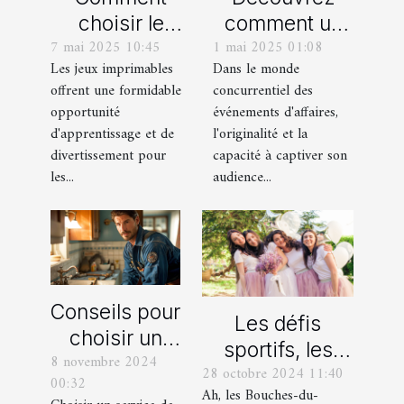
choisir le
comment un
7 mai 2025 10:45
1 mai 2025 01:08
meilleur jeu
spectacle de
Les jeux imprimables
Dans le monde
imprimable
magie
offrent une formidable
concurrentiel des
pour votre
transforme les
opportunité
événements d'affaires,
enfant
événements
d'apprentissage et de
l'originalité et la
professionnels
divertissement pour
capacité à captiver son
les...
audience...
Conseils pour
Les défis
choisir un
sportifs, les
8 novembre 2024
bon service
28 octobre 2024 11:40
incontournables
00:32
de
Ah, les Bouches-du-
de toute