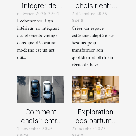
intégrer des
choisir entre
6 février 2026 22:07
2 décembre 2025
éléments
un jardin, une
Redonner vie à un
04:08
vintage dans
terrasse et un
intérieur en intégrant
Créer un espace
une décoration
balcon pour
des éléments vintage
extérieur adapté à ses
moderne ?
votre espace
dans une décoration
besoins peut
extérieur ?
moderne est un art
transformer son
qui...
quotidien et offrir un
véritable havre...
Comment
Exploration
choisir entre
des parfums
7 novembre 2025
29 octobre 2025
une voiture
féminins