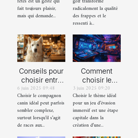
fêtes est un geste qui
golf transforme
fait toujours plaisir,
radicalement la qualité
mais qui demande...
des frappes et le
ressenti à...
Conseils pour
Comment
choisir entre
choisir le
6 juin 2025 09:48
3 juin 2025 09:20
un berger
thème parfait
Choisir le compagnon
Choisir le thème idéal
blanc suisse
pour votre
canin idéal peut parfois
pour un jeu d’évasion
et un berger
prochain jeu
sembler complexe,
immersif est une étape
américain
d'évasion
surtout lorsqu’il s’agit
capitale dans la
miniature
immersif
de races aux...
création d’une...