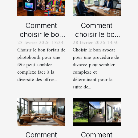
Comment
Comment
choisir le bon
choisir le bon
28 février 2026 18:24
28 février 2026 14:50
forfait de
avocat pour
Choisir le bon forfait de
Choisir le bon avocat
photobooth
votre
photobooth pour une
pour une procédure de
pour votre fête
procédure de
fête peut sembler
divorce peut sembler
divorce ?
complexe face à la
complexe et
diversité des offres...
déterminant pour la
suite de...
Comment
Comment