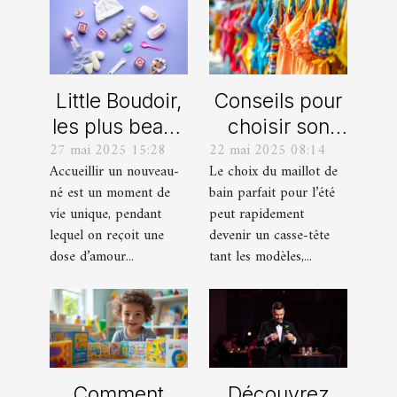
Little Boudoir,
Conseils pour
les plus beaux
choisir son
27 mai 2025 15:28
22 mai 2025 08:14
cadeaux de
maillot de bain
Accueillir un nouveau-
Le choix du maillot de
naissance
idéal pour l'été
né est un moment de
bain parfait pour l’été
personnalisés
vie unique, pendant
peut rapidement
!
lequel on reçoit une
devenir un casse-tête
dose d’amour...
tant les modèles,...
Comment
Découvrez