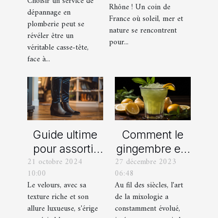
Choisir un service de
dépannage
Rhône ! Un coin de
dépannage en
organisation
France où soleil, mer et
en plomberie
plomberie peut se
d’EVG et EVJF
nature se rencontrent
révéler être un
dans les
pour...
véritable casse-tête,
Bouches-du-
face à...
Rhône
Comment le
Guide ultime
gingembre est
pour assortir
27 décembre 2023
21 octobre 2024
devenu un
vos
06:48
10:00
ingrédient clé
chaussures
Au fil des siècles, l'art
Le velours, avec sa
dans la
avec des
de la mixologie a
texture riche et son
mixologie
pantalons en
constamment évolué,
allure luxueuse, s'érige