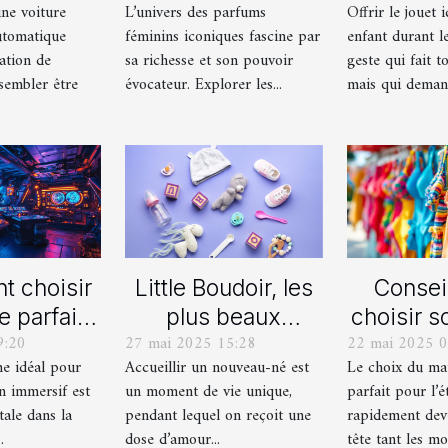
une voiture
L’univers des parfums
Offrir le jouet 
ique pour
variations
durant le
utomatique
féminins iconiques fascine par
enfant durant le
rmation de
ation de
sa richesse et son pouvoir
geste qui fait to
uite ?
sembler être
évocateur. Explorer les...
mais qui demand
 choisir
Little Boudoir, les
Consei
e parfait
plus beaux
choisir s
9:20
27 mai 2025 15:28
22 mai 2025 0
 votre
cadeaux de
de bain i
me idéal pour
Accueillir un nouveau-né est
Le choix du mai
ain jeu
naissance
l'
n immersif est
un moment de vie unique,
parfait pour l’é
asion
personnalisés !
tale dans la
pendant lequel on reçoit une
rapidement dev
ersif
.
dose d’amour...
tête tant les mod