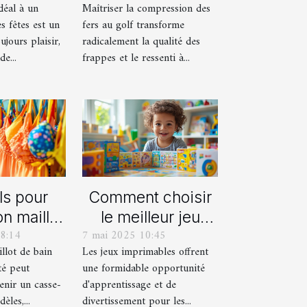
idéal à un
Maîtriser la compression des
s fêtes ?
frappes plus
s fêtes est un
fers au golf transforme
solides ?
ujours plaisir,
radicalement la qualité des
e...
frappes et le ressenti à...
ls pour
Comment choisir
on maillot
le meilleur jeu
8:14
7 mai 2025 10:45
déal pour
imprimable pour
llot de bain
Les jeux imprimables offrent
été
votre enfant
té peut
une formidable opportunité
enir un casse-
d'apprentissage et de
èles,...
divertissement pour les...