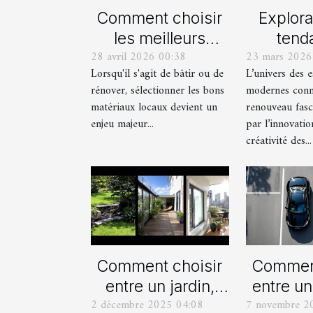
Comment choisir
Explora
les meilleurs
tend
28 avril 2026 00:38
23 mars 2026
matériaux locaux
actue
Lorsqu'il s'agit de bâtir ou de
L’univers des 
pour votre maison
est
rénover, sélectionner les bons
modernes conn
?
mod
matériaux locaux devient un
renouveau fasc
enjeu majeur...
par l’innovatio
créativité des...
Comment choisir
Comment
entre un jardin,
entre un
2 décembre 2025 04:08
7 novembre 2
une terrasse et un
manue