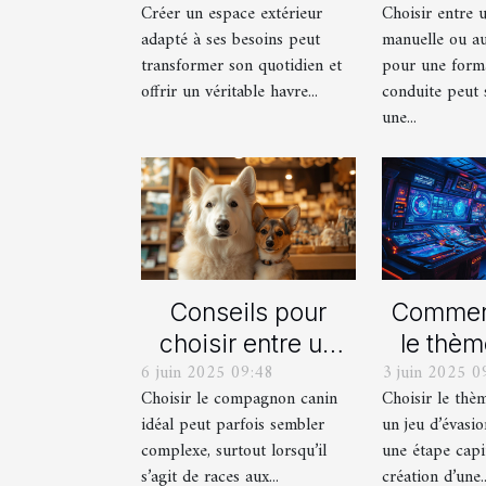
Créer un espace extérieur
Choisir entre 
balcon pour votre
automat
adapté à ses besoins peut
manuelle ou a
espace extérieur ?
votre fo
transformer son quotidien et
pour une form
cond
offrir un véritable havre...
conduite peut 
une...
Conseils pour
Comment
choisir entre un
le thèm
6 juin 2025 09:48
3 juin 2025 0
berger blanc
pour
Choisir le compagnon canin
Choisir le thè
suisse et un
proch
idéal peut parfois sembler
un jeu d’évasio
berger américain
d'év
complexe, surtout lorsqu’il
une étape capi
miniature
imm
s’agit de races aux...
création d’une..