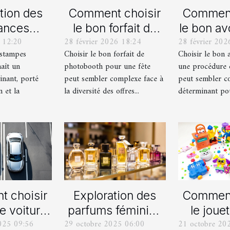
tion des
Comment choisir
Comment
ances
le bon forfait de
le bon av
 12:20
28 février 2026 18:24
28 février 202
lles en
photobooth pour
votre p
estampes
Choisir le bon forfait de
Choisir le bon 
ampes
votre fête
de div
aît un
photobooth pour une fête
une procédure 
ernes
inant, porté
peut sembler complexe face à
peut sembler c
n et la
la diversité des offres...
déterminant pour
 choisir
Exploration des
Comment
e voiture
parfums féminins
le jouet
025 09:56
29 octobre 2025 06:00
21 octobre 20
lle ou
iconiques et leurs
pour ch