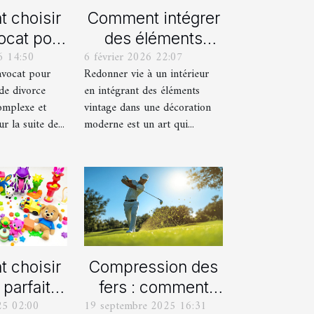
 choisir
Comment intégrer
ocat pour
des éléments
6 14:50
6 février 2026 22:07
rocédure
vintage dans une
avocat pour
Redonner vie à un intérieur
orce ?
décoration
de divorce
en intégrant des éléments
moderne ?
omplexe et
vintage dans une décoration
 la suite de...
moderne est un art qui...
 choisir
Compression des
 parfait
fers : comment
25 02:00
19 septembre 2025 16:31
aque âge
obtenir des