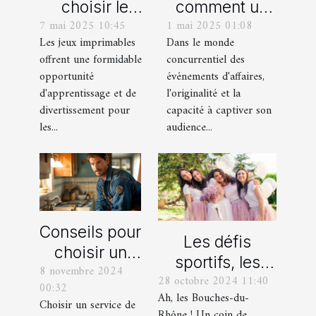
choisir le
comment un
7 mai 2025 10:45
1 mai 2025 01:08
meilleur jeu
spectacle de
Les jeux imprimables
Dans le monde
imprimable
magie
offrent une formidable
concurrentiel des
pour votre
transforme les
opportunité
événements d'affaires,
enfant
événements
d'apprentissage et de
l'originalité et la
professionnels
divertissement pour
capacité à captiver son
les...
audience...
Conseils pour
Les défis
choisir un
sportifs, les
8 novembre 2024
bon service
28 octobre 2024 11:40
incontournables
00:32
de
Ah, les Bouches-du-
de toute
Choisir un service de
dépannage
Rhône ! Un coin de