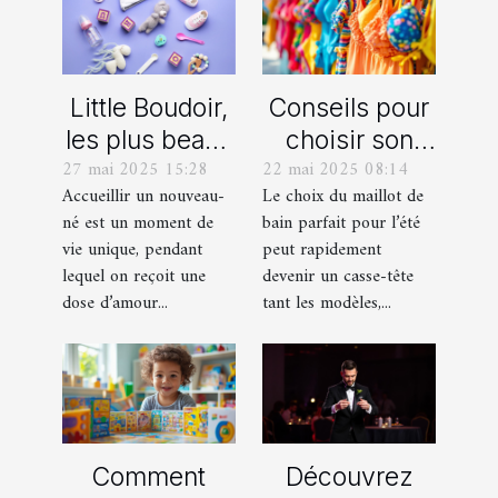
Little Boudoir,
Conseils pour
les plus beaux
choisir son
27 mai 2025 15:28
22 mai 2025 08:14
cadeaux de
maillot de bain
Accueillir un nouveau-
Le choix du maillot de
naissance
idéal pour l'été
né est un moment de
bain parfait pour l’été
personnalisés
vie unique, pendant
peut rapidement
!
lequel on reçoit une
devenir un casse-tête
dose d’amour...
tant les modèles,...
Comment
Découvrez