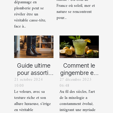
dépannage en
organisation
France où soleil, mer et
en plomberie
plomberie peut se
d’EVG et EVJF
nature se rencontrent
révéler être un
dans les
pour...
véritable casse-tête,
Bouches-du-
face à...
Rhône
Comment le
Guide ultime
gingembre est
pour assortir
27 décembre 2023
21 octobre 2024
devenu un
vos
06:48
10:00
ingrédient clé
chaussures
Au fil des siècles, l'art
Le velours, avec sa
dans la
avec des
de la mixologie a
texture riche et son
mixologie
pantalons en
constamment évolué,
allure luxueuse, s'érige
moderne
velours
intégrant une myriade
en véritable