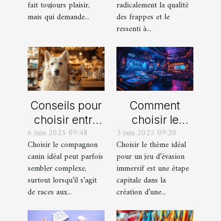
fait toujours plaisir,
radicalement la qualité
mais qui demande...
des frappes et le
ressenti à...
Conseils pour
Comment
choisir entre
choisir le
6 juin 2025 09:48
3 juin 2025 09:20
un berger
thème parfait
Choisir le compagnon
Choisir le thème idéal
blanc suisse
pour votre
canin idéal peut parfois
pour un jeu d’évasion
et un berger
prochain jeu
sembler complexe,
immersif est une étape
américain
d'évasion
surtout lorsqu’il s’agit
capitale dans la
miniature
immersif
de races aux...
création d’une...