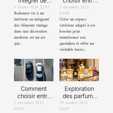
intégrer des
choisir entre
6 février 2026 22:07
2 décembre 2025
éléments
un jardin, une
Redonner vie à un
04:08
vintage dans
terrasse et un
intérieur en intégrant
Créer un espace
une décoration
balcon pour
des éléments vintage
extérieur adapté à ses
moderne ?
votre espace
dans une décoration
besoins peut
extérieur ?
moderne est un art
transformer son
qui...
quotidien et offrir un
véritable havre...
Comment
Exploration
choisir entre
des parfums
7 novembre 2025
29 octobre 2025
une voiture
féminins
09:56
06:00
manuelle ou
iconiques et