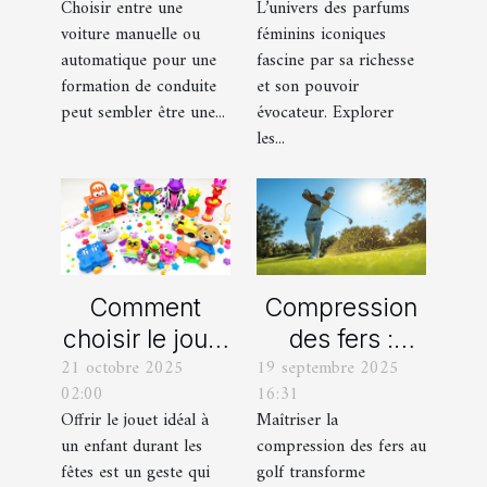
Choisir entre une
L’univers des parfums
automatique
leurs
voiture manuelle ou
féminins iconiques
pour votre
variations
automatique pour une
fascine par sa richesse
formation de
formation de conduite
et son pouvoir
peut sembler être une...
évocateur. Explorer
conduite ?
les...
Comment
Compression
choisir le jouet
des fers :
21 octobre 2025
19 septembre 2025
parfait pour
comment
02:00
16:31
chaque âge
obtenir des
Offrir le jouet idéal à
Maîtriser la
durant les
frappes plus
un enfant durant les
compression des fers au
fêtes ?
solides ?
fêtes est un geste qui
golf transforme