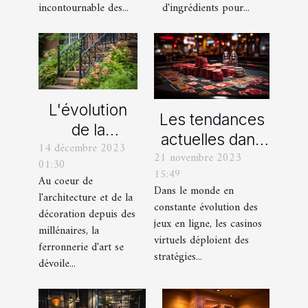
d'ingrédients pour...
incontournable des...
L'évolution
Les tendances
de la
actuelles dans
14 décembre 2023
ferronnerie
21 novembre 2023
les offres
01:30
d'art à travers
15:49
promotionnelles
Au coeur de
les siècles
Dans le monde en
l'architecture et de la
des casinos en
constante évolution des
décoration depuis des
ligne
jeux en ligne, les casinos
millénaires, la
virtuels déploient des
ferronnerie d'art se
stratégies...
dévoile...