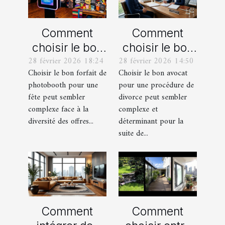
Comment
Comment
choisir le bon
choisir le bon
28 février 2026 18:24
28 février 2026 14:50
forfait de
avocat pour
Choisir le bon forfait de
Choisir le bon avocat
photobooth
votre
photobooth pour une
pour une procédure de
pour votre fête
procédure de
fête peut sembler
divorce peut sembler
divorce ?
complexe face à la
complexe et
diversité des offres...
déterminant pour la
suite de...
Comment
Comment