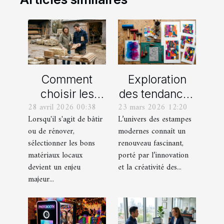
Comment
Exploration
choisir les
des tendances
28 avril 2026 00:38
23 mars 2026 12:20
meilleurs
actuelles en
Lorsqu'il s'agit de bâtir
L’univers des estampes
matériaux
estampes
ou de rénover,
modernes connaît un
locaux pour
modernes
sélectionner les bons
renouveau fascinant,
votre maison ?
matériaux locaux
porté par l’innovation
devient un enjeu
et la créativité des...
majeur...