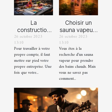
La
Choisir un
construction
sauna vapeur :
26 octobre 2023
26 octobre 2023
d’une identité
comment s’y
13:10
13:10
d’entreprise :
prendre ?
Pour travailler à votre
Vous êtes à la
que faut-il en
propre compte, il faut
recherche d’un sauna
savoir ?
mettre sur pied votre
vapeur pour prendre
propre entreprise. Une
des bains chauds. Mais
fois que votre...
vous ne savez pas
comment...