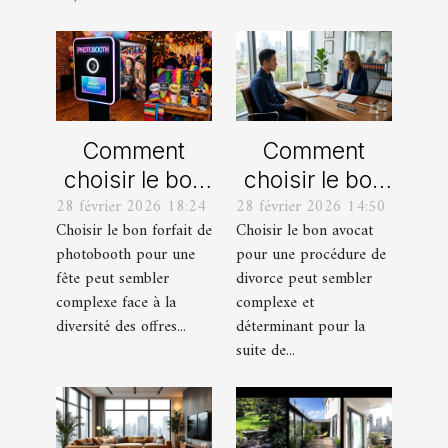
Comment
Comment
choisir le bon
choisir le bon
28 février 2026 18:24
28 février 2026 14:50
forfait de
avocat pour
Choisir le bon forfait de
Choisir le bon avocat
photobooth
votre
photobooth pour une
pour une procédure de
pour votre fête
procédure de
fête peut sembler
divorce peut sembler
divorce ?
complexe face à la
complexe et
diversité des offres...
déterminant pour la
suite de...