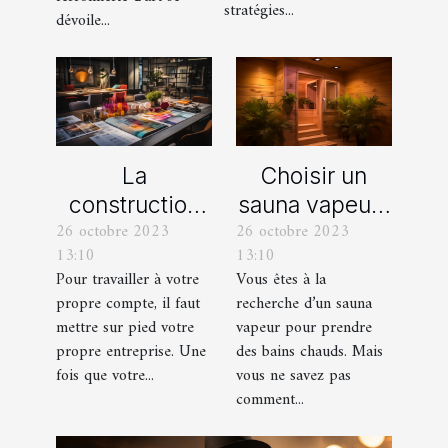
stratégies...
dévoile...
La
Choisir un
construction
sauna vapeur :
26 octobre 2023
26 octobre 2023
d’une identité
comment s’y
13:10
13:10
d’entreprise :
prendre ?
Pour travailler à votre
Vous êtes à la
que faut-il en
propre compte, il faut
recherche d’un sauna
savoir ?
mettre sur pied votre
vapeur pour prendre
propre entreprise. Une
des bains chauds. Mais
fois que votre...
vous ne savez pas
comment...