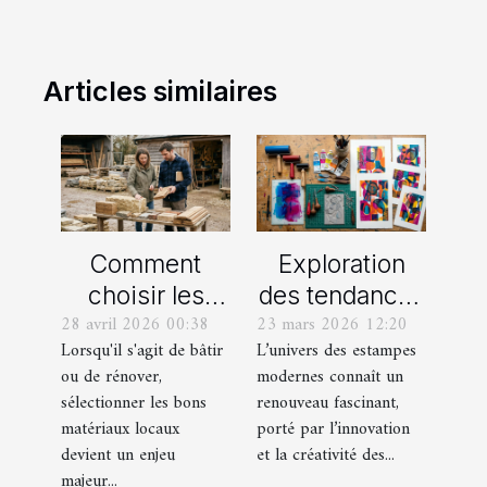
Articles similaires
Comment
Exploration
choisir les
des tendances
28 avril 2026 00:38
23 mars 2026 12:20
meilleurs
actuelles en
Lorsqu'il s'agit de bâtir
L’univers des estampes
matériaux
estampes
ou de rénover,
modernes connaît un
locaux pour
modernes
sélectionner les bons
renouveau fascinant,
votre maison ?
matériaux locaux
porté par l’innovation
devient un enjeu
et la créativité des...
majeur...