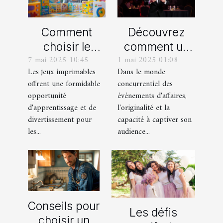
Comment
Découvrez
choisir le
comment un
7 mai 2025 10:45
1 mai 2025 01:08
meilleur jeu
spectacle de
Les jeux imprimables
Dans le monde
imprimable
magie
offrent une formidable
concurrentiel des
pour votre
transforme les
opportunité
événements d'affaires,
enfant
événements
d'apprentissage et de
l'originalité et la
professionnels
divertissement pour
capacité à captiver son
les...
audience...
Conseils pour
Les défis
choisir un