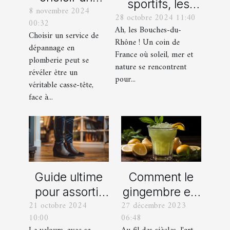
sportifs, les
8 novembre 2024
bon service
28 octobre 2024 11:40
incontournables
00:32
de
Ah, les Bouches-du-
de toute
Choisir un service de
dépannage
Rhône ! Un coin de
dépannage en
organisation
France où soleil, mer et
en plomberie
plomberie peut se
d’EVG et EVJF
nature se rencontrent
révéler être un
dans les
pour...
véritable casse-tête,
Bouches-du-
face à...
Rhône
Comment le
Guide ultime
gingembre est
pour assortir
27 décembre 2023
21 octobre 2024
devenu un
vos
06:48
10:00
ingrédient clé
chaussures