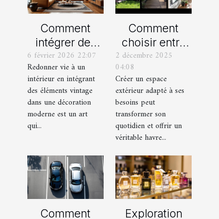
Comment
Comment
intégrer des
choisir entre
6 février 2026 22:07
2 décembre 2025
éléments
un jardin, une
Redonner vie à un
04:08
vintage dans
terrasse et un
intérieur en intégrant
Créer un espace
une décoration
balcon pour
des éléments vintage
extérieur adapté à ses
moderne ?
votre espace
dans une décoration
besoins peut
extérieur ?
moderne est un art
transformer son
qui...
quotidien et offrir un
véritable havre...
Comment
Exploration