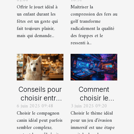
chaque âge
obtenir des
Offrir le jouet idéal à
Maîtriser la
durant les
frappes plus
un enfant durant les
compression des fers au
fêtes ?
solides ?
fêtes est un geste qui
golf transforme
fait toujours plaisir,
radicalement la qualité
mais qui demande...
des frappes et le
ressenti à...
Conseils pour
Comment
choisir entre
choisir le
6 juin 2025 09:48
3 juin 2025 09:20
un berger
thème parfait
Choisir le compagnon
Choisir le thème idéal
blanc suisse
pour votre
canin idéal peut parfois
pour un jeu d’évasion
et un berger
prochain jeu
sembler complexe,
immersif est une étape
américain
d'évasion