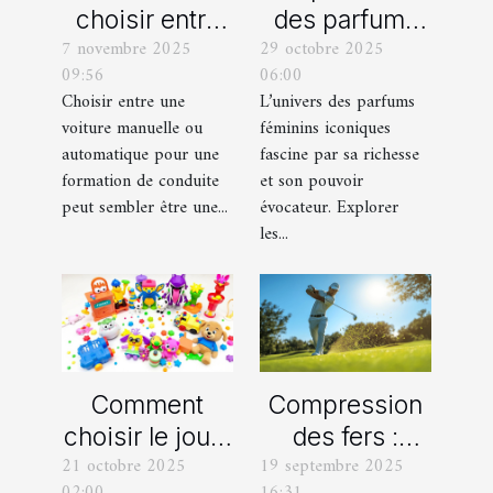
choisir entre
des parfums
7 novembre 2025
29 octobre 2025
une voiture
féminins
09:56
06:00
manuelle ou
iconiques et
Choisir entre une
L’univers des parfums
automatique
leurs
voiture manuelle ou
féminins iconiques
pour votre
variations
automatique pour une
fascine par sa richesse
formation de
formation de conduite
et son pouvoir
peut sembler être une...
évocateur. Explorer
conduite ?
les...
Comment
Compression
choisir le jouet
des fers :
21 octobre 2025
19 septembre 2025
parfait pour
comment
02:00
16:31