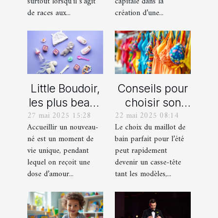
surtout lorsqu’il s’agit
capitale dans la
miniature
immersif
de races aux...
création d’une...
Little Boudoir,
Conseils pour
les plus beaux
choisir son
27 mai 2025 15:28
22 mai 2025 08:14
cadeaux de
maillot de bain
Accueillir un nouveau-
Le choix du maillot de
naissance
idéal pour l'été
né est un moment de
bain parfait pour l’été
personnalisés
vie unique, pendant
peut rapidement
!
lequel on reçoit une
devenir un casse-tête
dose d’amour...
tant les modèles,...