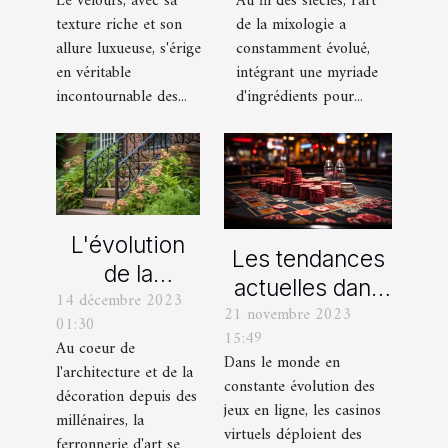
Au fil des siècles, l'art
Le velours, avec sa
dans la
avec des
de la mixologie a
texture riche et son
mixologie
pantalons en
constamment évolué,
allure luxueuse, s'érige
moderne
velours
intégrant une myriade
en véritable
d'ingrédients pour...
incontournable des...
L'évolution
Les tendances
de la
actuelles dans
14 décembre 2023
ferronnerie
21 novembre 2023
les offres
01:30
d'art à travers
15:49
promotionnelles
Au coeur de
les siècles
Dans le monde en
l'architecture et de la
des casinos en
constante évolution des
décoration depuis des
ligne
jeux en ligne, les casinos
millénaires, la
virtuels déploient des
ferronnerie d'art se