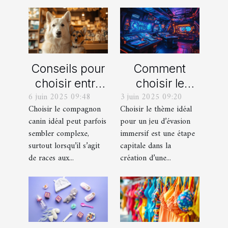
Conseils pour
Comment
choisir entre
choisir le
6 juin 2025 09:48
3 juin 2025 09:20
un berger
thème parfait
Choisir le compagnon
Choisir le thème idéal
blanc suisse
pour votre
canin idéal peut parfois
pour un jeu d’évasion
et un berger
prochain jeu
sembler complexe,
immersif est une étape
américain
d'évasion
surtout lorsqu’il s’agit
capitale dans la
miniature
immersif
de races aux...
création d’une...