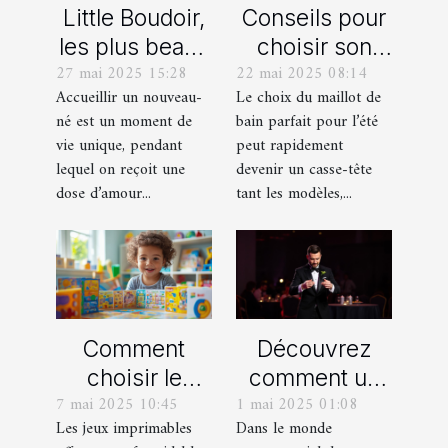
Little Boudoir,
Conseils pour
les plus beaux
choisir son
27 mai 2025 15:28
22 mai 2025 08:14
cadeaux de
maillot de bain
Accueillir un nouveau-
Le choix du maillot de
naissance
idéal pour l'été
né est un moment de
bain parfait pour l’été
personnalisés
vie unique, pendant
peut rapidement
!
lequel on reçoit une
devenir un casse-tête
dose d’amour...
tant les modèles,...
Comment
Découvrez
choisir le
comment un
7 mai 2025 10:45
1 mai 2025 01:08
meilleur jeu
spectacle de
Les jeux imprimables
Dans le monde
imprimable
magie