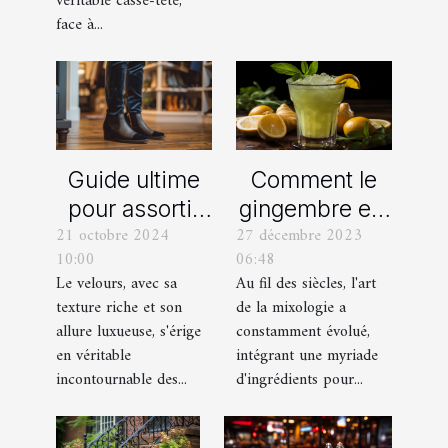
véritable casse-tête,
Bouches-du-
face à...
Rhône
Comment le
Guide ultime
gingembre est
pour assortir
27 décembre 2023
21 octobre 2024
devenu un
vos
06:48
10:00
ingrédient clé
chaussures
Au fil des siècles, l'art
Le velours, avec sa
dans la
avec des
de la mixologie a
texture riche et son
mixologie
pantalons en
constamment évolué,
allure luxueuse, s'érige
moderne
velours
intégrant une myriade
en véritable
d'ingrédients pour...
incontournable des...