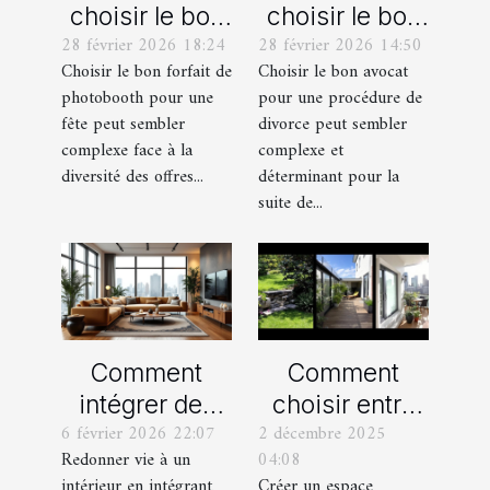
choisir le bon
choisir le bon
28 février 2026 18:24
28 février 2026 14:50
forfait de
avocat pour
Choisir le bon forfait de
Choisir le bon avocat
photobooth
votre
photobooth pour une
pour une procédure de
pour votre fête
procédure de
fête peut sembler
divorce peut sembler
divorce ?
complexe face à la
complexe et
diversité des offres...
déterminant pour la
suite de...
Comment
Comment
intégrer des
choisir entre
6 février 2026 22:07
2 décembre 2025
éléments
un jardin, une
Redonner vie à un
04:08
vintage dans
terrasse et un
intérieur en intégrant
Créer un espace