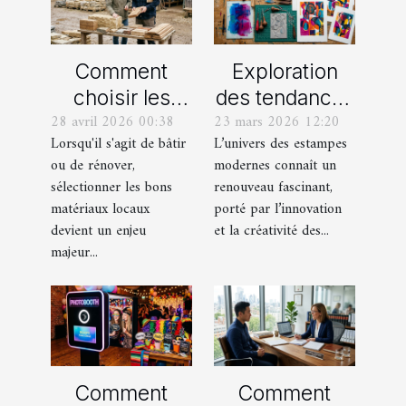
Comment
Exploration
choisir les
des tendances
28 avril 2026 00:38
23 mars 2026 12:20
meilleurs
actuelles en
Lorsqu'il s'agit de bâtir
L’univers des estampes
matériaux
estampes
ou de rénover,
modernes connaît un
locaux pour
modernes
sélectionner les bons
renouveau fascinant,
votre maison ?
matériaux locaux
porté par l’innovation
devient un enjeu
et la créativité des...
majeur...
Comment
Comment