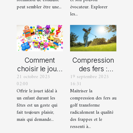
formation de conduite
et son pouvoir
peut sembler être une...
évocateur. Explorer
conduite ?
les...
Comment
Compression
choisir le jouet
des fers :
21 octobre 2025
19 septembre 2025
parfait pour
comment
02:00
16:31
chaque âge
obtenir des
Offrir le jouet idéal à
Maîtriser la
durant les
frappes plus
un enfant durant les
compression des fers au
fêtes ?
solides ?
fêtes est un geste qui
golf transforme
fait toujours plaisir,
radicalement la qualité
mais qui demande...
des frappes et le
ressenti à...