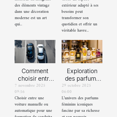
une décoration
balcon pour
des éléments vintage
extérieur adapté à ses
moderne ?
votre espace
dans une décoration
besoins peut
extérieur ?
moderne est un art
transformer son
qui...
quotidien et offrir un
véritable havre...
Comment
Exploration
choisir entre
des parfums
7 novembre 2025
29 octobre 2025
une voiture
féminins
09:56
06:00
manuelle ou
iconiques et
Choisir entre une
L’univers des parfums
automatique
leurs
voiture manuelle ou
féminins iconiques
pour votre
variations
automatique pour une
fascine par sa richesse
formation de