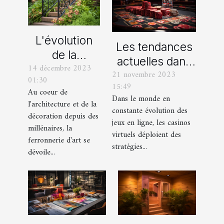
L'évolution
Les tendances
de la
actuelles dans
14 décembre 2023
ferronnerie
21 novembre 2023
les offres
01:30
d'art à travers
15:49
promotionnelles
Au coeur de
les siècles
Dans le monde en
l'architecture et de la
des casinos en
constante évolution des
décoration depuis des
ligne
jeux en ligne, les casinos
millénaires, la
virtuels déploient des
ferronnerie d'art se
stratégies...
dévoile...