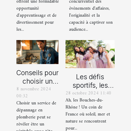
offrent une formidable
concurrentiel des
pour votre
transforme les
opportunité
événements d'affaires,
enfant
événements
d'apprentissage et de
l'originalité et la
professionnels
divertissement pour
capacité à captiver son
les...
audience...
Conseils pour
Les défis
choisir un
sportifs, les
8 novembre 2024
bon service
28 octobre 2024 11:40
incontournables
00:32
de
Ah, les Bouches-du-
de toute
Choisir un service de
dépannage
Rhône ! Un coin de
dépannage en
organisation
France où soleil, mer et
en plomberie
plomberie peut se
d’EVG et EVJF
nature se rencontrent
révéler être un
dans les
pour...