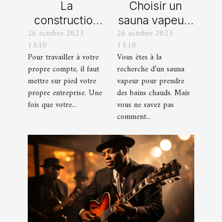
La
Choisir un
construction
sauna vapeur :
26 octobre 2023
26 octobre 2023
d’une identité
comment s’y
13:10
13:10
d’entreprise :
prendre ?
Pour travailler à votre
Vous êtes à la
que faut-il en
propre compte, il faut
recherche d’un sauna
savoir ?
mettre sur pied votre
vapeur pour prendre
propre entreprise. Une
des bains chauds. Mais
fois que votre...
vous ne savez pas
comment...