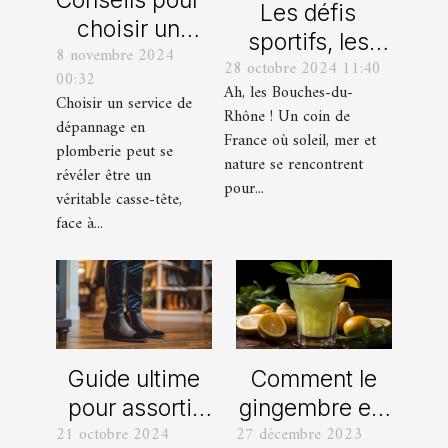
Les défis
choisir un
sportifs, les
8 novembre 2024
bon service
28 octobre 2024 11:40
incontournables
00:32
de
Ah, les Bouches-du-
de toute
Choisir un service de
dépannage
Rhône ! Un coin de
dépannage en
organisation
France où soleil, mer et
en plomberie
plomberie peut se
d’EVG et EVJF
nature se rencontrent
révéler être un
dans les
pour...
véritable casse-tête,
Bouches-du-
face à...
Rhône
Comment le
Guide ultime
gingembre est
pour assortir
27 décembre 2023
21 octobre 2024
devenu un
vos