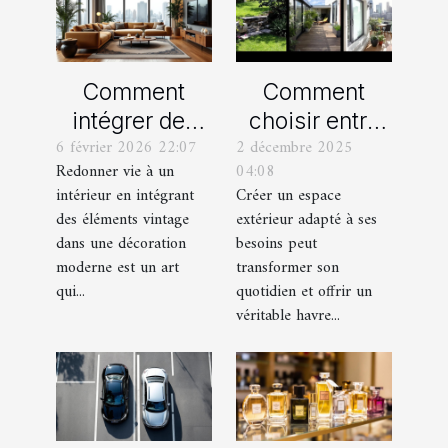
Comment
Comment
intégrer des
choisir entre
6 février 2026 22:07
2 décembre 2025
éléments
un jardin, une
Redonner vie à un
04:08
vintage dans
terrasse et un
intérieur en intégrant
Créer un espace
une décoration
balcon pour
des éléments vintage
extérieur adapté à ses
moderne ?
votre espace
dans une décoration
besoins peut
extérieur ?
moderne est un art
transformer son
qui...
quotidien et offrir un
véritable havre...