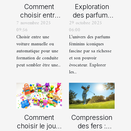
Comment
Exploration
choisir entre
des parfums
7 novembre 2025
29 octobre 2025
une voiture
féminins
09:56
06:00
manuelle ou
iconiques et
Choisir entre une
L’univers des parfums
automatique
leurs
voiture manuelle ou
féminins iconiques
pour votre
variations
automatique pour une
fascine par sa richesse
formation de
formation de conduite
et son pouvoir
peut sembler être une...
évocateur. Explorer
conduite ?
les...
Comment
Compression
choisir le jouet
des fers :