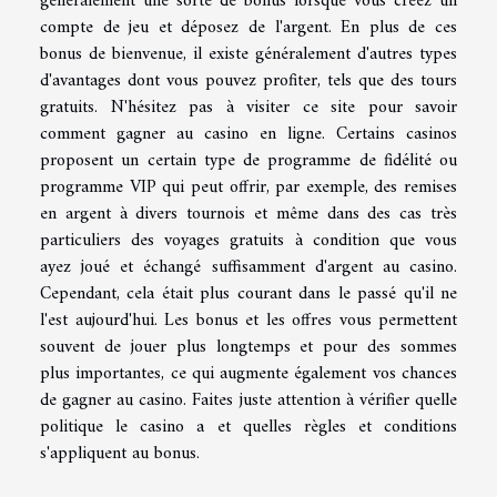
généralement une sorte de bonus lorsque vous créez un
compte de jeu et déposez de l'argent. En plus de ces
bonus de bienvenue, il existe généralement d'autres types
d'avantages dont vous pouvez profiter, tels que des tours
gratuits. N'hésitez pas à
visiter ce site
pour savoir
comment gagner au casino en ligne. Certains casinos
proposent un certain type de programme de fidélité ou
programme VIP qui peut offrir, par exemple, des remises
en argent à divers tournois et même dans des cas très
particuliers des voyages gratuits à condition que vous
ayez joué et échangé suffisamment d'argent au casino.
Cependant, cela était plus courant dans le passé qu'il ne
l'est aujourd'hui. Les bonus et les offres vous permettent
souvent de jouer plus longtemps et pour des sommes
plus importantes, ce qui augmente également vos chances
de gagner au casino. Faites juste attention à vérifier quelle
politique le casino a et quelles règles et conditions
s'appliquent au bonus.