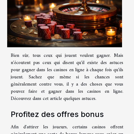
Bien sûr, tous ceux qui jouent veulent gagner. Mais
n'écoutent pas ceux qui disent qu'il existe des astuces
pour gagner dans les casinos en ligne à chaque fois qu'ils
jouent. Sachez que même si les chances sont
généralement contre vous, il y a des choses que vous
pouvez faire et gagner dans les casinos en ligne.
Découvrez dans cet article quelques astuces.
Profitez des offres bonus
Afin d'attirer les joueurs, certains casinos offrent