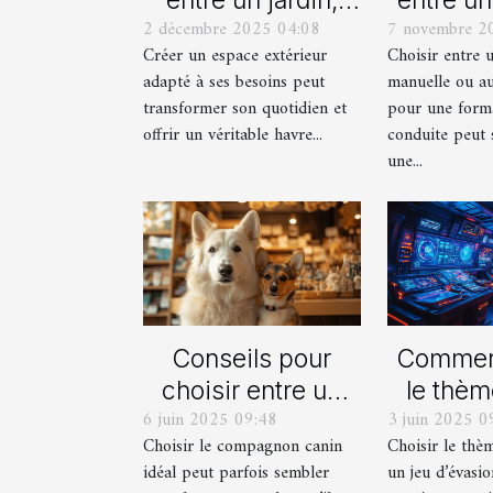
2 décembre 2025 04:08
7 novembre 2
une terrasse et un
manue
Créer un espace extérieur
Choisir entre 
balcon pour votre
automat
adapté à ses besoins peut
manuelle ou a
espace extérieur ?
votre fo
transformer son quotidien et
pour une form
cond
offrir un véritable havre...
conduite peut 
une...
Conseils pour
Comment
choisir entre un
le thèm
6 juin 2025 09:48
3 juin 2025 0
berger blanc
pour
Choisir le compagnon canin
Choisir le thè
suisse et un
proch
idéal peut parfois sembler
un jeu d’évasio
berger américain
d'év