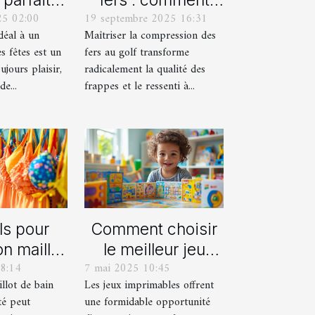
25 02:00
19 septembre 2025 16:31
aque âge
obtenir des
idéal à un
Maîtriser la compression des
s fêtes ?
frappes plus
s fêtes est un
fers au golf transforme
solides ?
ujours plaisir,
radicalement la qualité des
e...
frappes et le ressenti à...
ls pour
Comment choisir
on maillot
le meilleur jeu
8:14
7 mai 2025 10:45
déal pour
imprimable pour
llot de bain
Les jeux imprimables offrent
été
votre enfant
té peut
une formidable opportunité