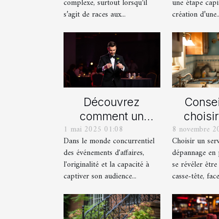
complexe, surtout lorsqu’il
une étape capi
miniature
imm
s’agit de races aux...
création d’une..
Découvrez
Consei
comment un
choisi
1 mai 2025 01:08
8 novembre 2
spectacle de
serv
Dans le monde concurrentiel
Choisir un ser
magie transforme
dépan
des événements d'affaires,
dépannage en 
les événements
plom
l'originalité et la capacité à
se révéler être
professionnels
captiver son audience...
casse-tête, face 