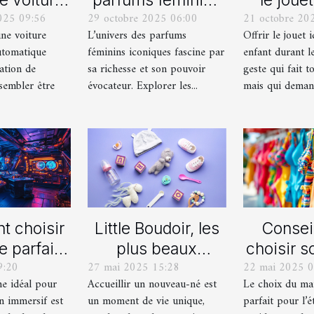
025 09:56
29 octobre 2025 06:00
21 octobre 20
lle ou
iconiques et leurs
pour ch
une voiture
L’univers des parfums
Offrir le jouet 
ique pour
variations
durant le
utomatique
féminins iconiques fascine par
enfant durant le
rmation de
ation de
sa richesse et son pouvoir
geste qui fait to
uite ?
sembler être
évocateur. Explorer les...
mais qui demand
 choisir
Little Boudoir, les
Consei
e parfait
plus beaux
choisir s
9:20
27 mai 2025 15:28
22 mai 2025 0
 votre
cadeaux de
de bain i
me idéal pour
Accueillir un nouveau-né est
Le choix du mai
ain jeu
naissance
l'
n immersif est
un moment de vie unique,
parfait pour l’é
asion
personnalisés !