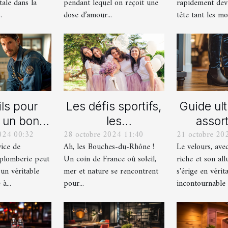
tale dans la
pendant lequel on reçoit une
rapidement dev
ersif
.
dose d’amour...
tête tant les mod
ls pour
Les défis sportifs,
Guide ul
r un bon
les
assort
024 00:32
28 octobre 2024 11:40
21 octobre 20
ice de
incontournables
chaussu
vice de
Ah, les Bouches-du-Rhône !
Le velours, ave
nage en
de toute
des pant
plomberie peut
Un coin de France où soleil,
riche et son all
berie
organisation d’EVG
vel
 un véritable
mer et nature se rencontrent
s'érige en vérit
et EVJF dans les
à...
pour...
incontournable d
Bouches-du-
Rhône