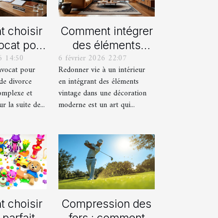
 choisir
Comment intégrer
ocat pour
des éléments
6 14:50
6 février 2026 22:07
rocédure
vintage dans une
avocat pour
Redonner vie à un intérieur
orce ?
décoration
de divorce
en intégrant des éléments
moderne ?
omplexe et
vintage dans une décoration
 la suite de...
moderne est un art qui...
 choisir
Compression des
 parfait
fers : comment