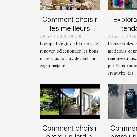
Comment choisir
Explora
les meilleurs
tend
28 avril 2026 00:38
23 mars 2026
matériaux locaux
actue
Lorsqu'il s'agit de bâtir ou de
L’univers des 
pour votre maison
est
rénover, sélectionner les bons
modernes conn
?
mod
matériaux locaux devient un
renouveau fasc
enjeu majeur...
par l’innovatio
créativité des...
Comment choisir
Comment
entre un jardin,
entre un