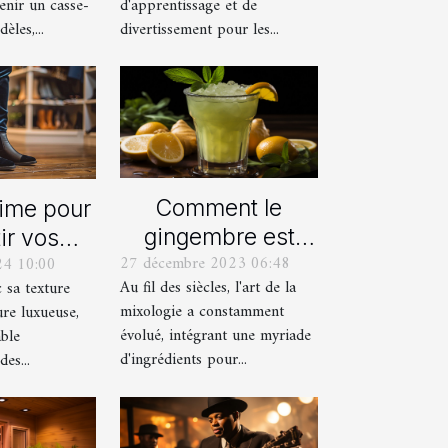
enir un casse-
d'apprentissage et de
èles,...
divertissement pour les...
Comment le
time pour
gingembre est
ir vos
27 décembre 2023 06:48
24 10:00
devenu un
res avec
Au fil des siècles, l'art de la
c sa texture
ingrédient clé
alons en
mixologie a constamment
ure luxueuse,
dans la mixologie
ours
évolué, intégrant une myriade
able
moderne
d'ingrédients pour...
es...