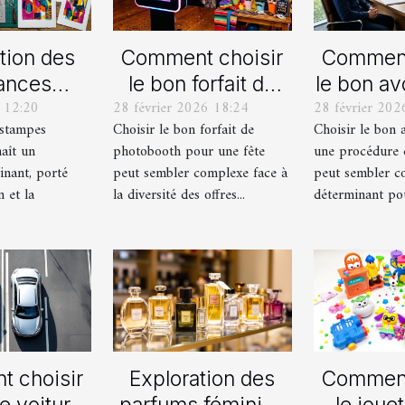
tion des
Comment choisir
Comment
ances
le bon forfait de
le bon av
 12:20
28 février 2026 18:24
28 février 202
lles en
photobooth pour
votre p
estampes
Choisir le bon forfait de
Choisir le bon 
ampes
votre fête
de div
aît un
photobooth pour une fête
une procédure 
ernes
inant, porté
peut sembler complexe face à
peut sembler c
n et la
la diversité des offres...
déterminant pour
 choisir
Exploration des
Comment
e voiture
parfums féminins
le jouet