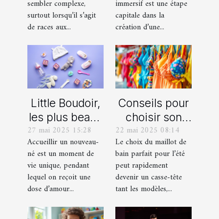
sembler complexe,
immersif est une étape
américain
d'évasion
surtout lorsqu’il s’agit
capitale dans la
miniature
immersif
de races aux...
création d’une...
Little Boudoir,
Conseils pour
les plus beaux
choisir son
27 mai 2025 15:28
22 mai 2025 08:14
cadeaux de
maillot de bain
Accueillir un nouveau-
Le choix du maillot de
naissance
idéal pour l'été
né est un moment de
bain parfait pour l’été
personnalisés
vie unique, pendant
peut rapidement
!
lequel on reçoit une
devenir un casse-tête
dose d’amour...
tant les modèles,...