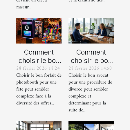
devient un enjeu
et la créativité des...
majeur...
Comment
Comment
choisir le bon
choisir le bon
28 février 2026 18:24
28 février 2026 14:50
forfait de
avocat pour
Choisir le bon forfait de
Choisir le bon avocat
photobooth
votre
photobooth pour une
pour une procédure de
pour votre fête
procédure de
fête peut sembler
divorce peut sembler
divorce ?
complexe face à la
complexe et
diversité des offres...
déterminant pour la
suite de...