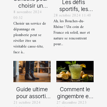
Les défis
choisir un
sportifs, les
8 novembre 2024
bon service
28 octobre 2024 11:40
incontournables
00:32
de
Ah, les Bouches-du-
de toute
Choisir un service de
dépannage
Rhône ! Un coin de
dépannage en
organisation
France où soleil, mer et
en plomberie
plomberie peut se
d’EVG et EVJF
nature se rencontrent
révéler être un
dans les
pour...
véritable casse-tête,
Bouches-du-
face à...
Rhône
Comment le
Guide ultime
gingembre est
pour assortir
27 décembre 2023
21 octobre 2024
devenu un
vos