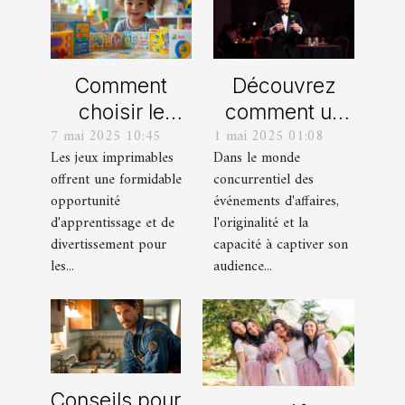
Comment
Découvrez
choisir le
comment un
7 mai 2025 10:45
1 mai 2025 01:08
meilleur jeu
spectacle de
Les jeux imprimables
Dans le monde
imprimable
magie
offrent une formidable
concurrentiel des
pour votre
transforme les
opportunité
événements d'affaires,
enfant
événements
d'apprentissage et de
l'originalité et la
professionnels
divertissement pour
capacité à captiver son
les...
audience...
Conseils pour