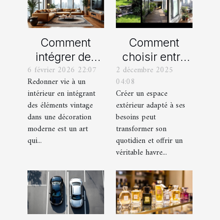
Comment
Comment
intégrer des
choisir entre
6 février 2026 22:07
2 décembre 2025
éléments
un jardin, une
Redonner vie à un
04:08
vintage dans
terrasse et un
intérieur en intégrant
Créer un espace
une décoration
balcon pour
des éléments vintage
extérieur adapté à ses
moderne ?
votre espace
dans une décoration
besoins peut
extérieur ?
moderne est un art
transformer son
qui...
quotidien et offrir un
véritable havre...