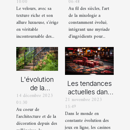
06:48
10:00
ingrédient clé
chaussures
Au fil des siècles, l'art
Le velours, avec sa
dans la
avec des
de la mixologie a
texture riche et son
mixologie
pantalons en
constamment évolué,
allure luxueuse, s'érige
moderne
velours
intégrant une myriade
en véritable
d'ingrédients pour...
incontournable des...
L'évolution
Les tendances
de la
actuelles dans
14 décembre 2023
ferronnerie
21 novembre 2023
les offres
01:30
d'art à travers
15:49
promotionnelles
Au coeur de
les siècles
Dans le monde en
l'architecture et de la
des casinos en
constante évolution des
décoration depuis des
ligne
jeux en ligne, les casinos