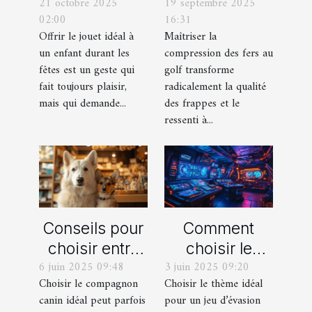
21 octobre 2025
19 septembre 2025
parfait pour
comment
02:00
16:31
chaque âge
obtenir des
Offrir le jouet idéal à
Maîtriser la
durant les
frappes plus
un enfant durant les
compression des fers au
fêtes ?
solides ?
fêtes est un geste qui
golf transforme
fait toujours plaisir,
radicalement la qualité
mais qui demande...
des frappes et le
ressenti à...
Conseils pour
Comment
choisir entre
choisir le
6 juin 2025 09:48
3 juin 2025 09:20
un berger
thème parfait
Choisir le compagnon
Choisir le thème idéal
blanc suisse
pour votre
canin idéal peut parfois
pour un jeu d’évasion
et un berger
prochain jeu