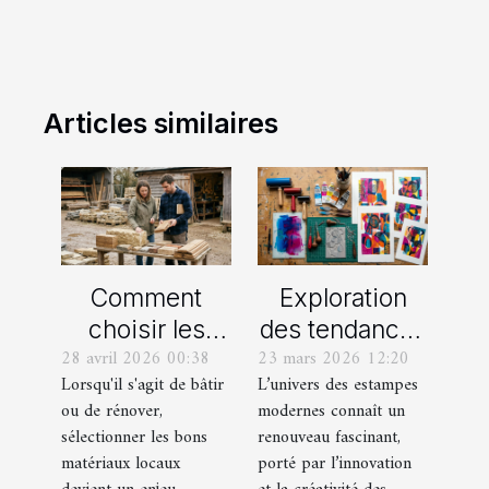
Articles similaires
Comment
Exploration
choisir les
des tendances
28 avril 2026 00:38
23 mars 2026 12:20
meilleurs
actuelles en
Lorsqu'il s'agit de bâtir
L’univers des estampes
matériaux
estampes
ou de rénover,
modernes connaît un
locaux pour
modernes
sélectionner les bons
renouveau fascinant,
votre maison ?
matériaux locaux
porté par l’innovation