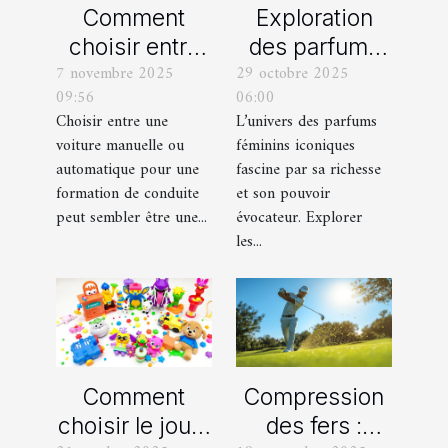
Comment
Exploration
choisir entre
des parfums
7 novembre 2025
29 octobre 2025
une voiture
féminins
09:56
06:00
manuelle ou
iconiques et
Choisir entre une
L’univers des parfums
automatique
leurs
voiture manuelle ou
féminins iconiques
pour votre
variations
automatique pour une
fascine par sa richesse
formation de
formation de conduite
et son pouvoir
peut sembler être une...
évocateur. Explorer
conduite ?
les...
Comment
Compression
choisir le jouet
des fers :