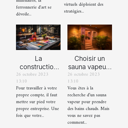
millénaires, la
virtuels déploient des
ferronnerie d'art se
stratégies...
dévoile...
La
Choisir un
construction
sauna vapeur :
26 octobre 2023
26 octobre 2023
d’une identité
comment s’y
13:10
13:10
d’entreprise :
prendre ?
Pour travailler à votre
Vous êtes à la
que faut-il en
propre compte, il faut
recherche d’un sauna
savoir ?
mettre sur pied votre
vapeur pour prendre
propre entreprise. Une
des bains chauds. Mais
fois que votre...
vous ne savez pas
comment...