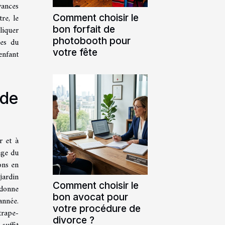
yances
Comment choisir le
re, le
bon forfait de
liquer
photobooth pour
les du
votre fête
enfant
 de
r et à
age du
ons en
jardin
Comment choisir le
adonne
bon avocat pour
année.
votre procédure de
trape-
divorce ?