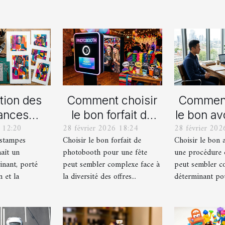
tion des
Comment choisir
Comment
ances
le bon forfait de
le bon av
 12:20
28 février 2026 18:24
28 février 202
lles en
photobooth pour
votre p
estampes
Choisir le bon forfait de
Choisir le bon 
ampes
votre fête
de div
aît un
photobooth pour une fête
une procédure 
ernes
inant, porté
peut sembler complexe face à
peut sembler c
n et la
la diversité des offres...
déterminant pour