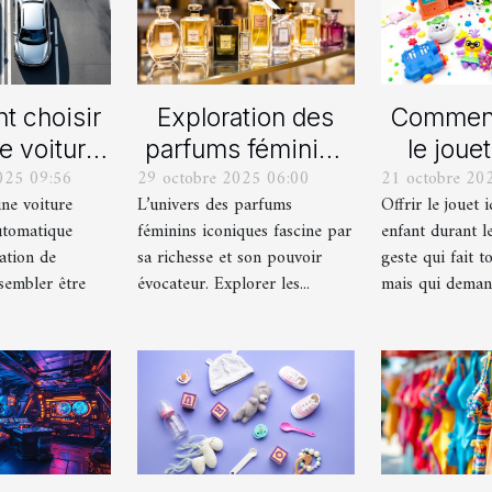
 choisir
Exploration des
Comment
e voiture
parfums féminins
le jouet
025 09:56
29 octobre 2025 06:00
21 octobre 20
lle ou
iconiques et leurs
pour ch
une voiture
L’univers des parfums
Offrir le jouet 
ique pour
variations
durant le
utomatique
féminins iconiques fascine par
enfant durant le
rmation de
ation de
sa richesse et son pouvoir
geste qui fait to
uite ?
sembler être
évocateur. Explorer les...
mais qui demand