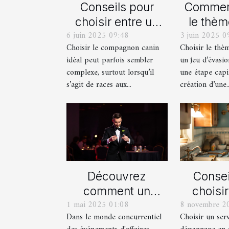
Conseils pour
Comment
choisir entre un
le thèm
6 juin 2025 09:48
3 juin 2025 0
berger blanc
pour
Choisir le compagnon canin
Choisir le thè
suisse et un
proch
idéal peut parfois sembler
un jeu d’évasio
berger américain
d'év
complexe, surtout lorsqu’il
une étape capi
miniature
imm
s’agit de races aux...
création d’une..
Découvrez
Consei
comment un
choisi
1 mai 2025 01:08
8 novembre 2
spectacle de
serv
Dans le monde concurrentiel
Choisir un ser
magie transforme
dépan