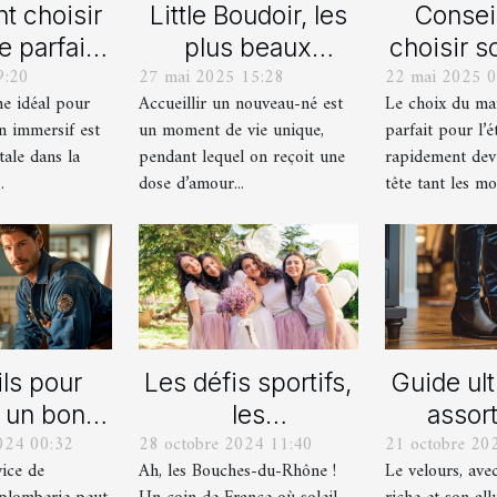
 choisir
Little Boudoir, les
Consei
e parfait
plus beaux
choisir s
9:20
27 mai 2025 15:28
22 mai 2025 0
 votre
cadeaux de
de bain i
me idéal pour
Accueillir un nouveau-né est
Le choix du mai
ain jeu
naissance
l'
n immersif est
un moment de vie unique,
parfait pour l’é
asion
personnalisés !
tale dans la
pendant lequel on reçoit une
rapidement dev
ersif
.
dose d’amour...
tête tant les mod
ls pour
Les défis sportifs,
Guide ul
r un bon
les
assort
024 00:32
28 octobre 2024 11:40
21 octobre 20
ice de
incontournables
chaussu
vice de
Ah, les Bouches-du-Rhône !
Le velours, ave
nage en
de toute
des pant