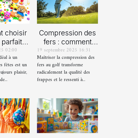
 choisir
Compression des
 parfait
fers : comment
25 02:00
19 septembre 2025 16:31
aque âge
obtenir des
idéal à un
Maîtriser la compression des
s fêtes ?
frappes plus
s fêtes est un
fers au golf transforme
solides ?
ujours plaisir,
radicalement la qualité des
e...
frappes et le ressenti à...