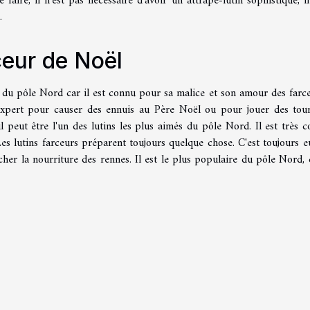
 faire, il n'est pas nécessaire d'avoir un attrape-lutin sophistiqué, il 
.
rceur de Noël
es du pôle Nord car il est connu pour sa malice et son amour des farces
t expert pour causer des ennuis au Père Noël ou pour jouer des tou
 peut être l'un des lutins les plus aimés du pôle Nord. Il est très c
 Les lutins farceurs préparent toujours quelque chose. C'est toujours e
her la nourriture des rennes. Il est le plus populaire du pôle Nord, 