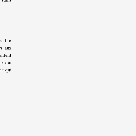
suffit
. Il a
rs aux
ontent
ux qui
ce qui