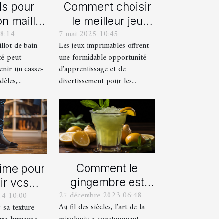
ls pour
Comment choisir
on maillot
le meilleur jeu
8:14
7 mai 2025 10:45
déal pour
imprimable pour
llot de bain
Les jeux imprimables offrent
été
votre enfant
té peut
une formidable opportunité
enir un casse-
d'apprentissage et de
èles,...
divertissement pour les...
Comment le
time pour
gingembre est
ir vos
27 décembre 2023 06:48
24 10:00
devenu un
res avec
Au fil des siècles, l'art de la
c sa texture
ingrédient clé
alons en