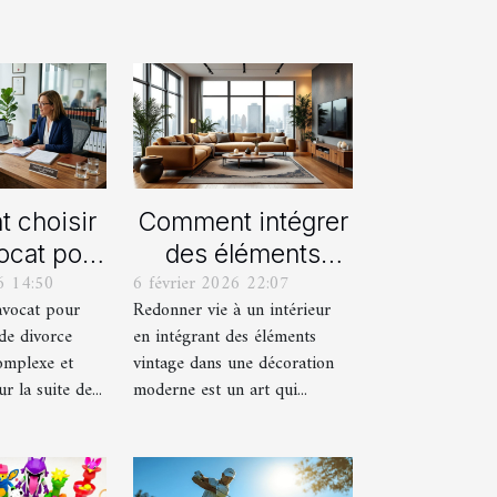
 choisir
Comment intégrer
ocat pour
des éléments
6 14:50
6 février 2026 22:07
rocédure
vintage dans une
avocat pour
Redonner vie à un intérieur
orce ?
décoration
de divorce
en intégrant des éléments
moderne ?
omplexe et
vintage dans une décoration
 la suite de...
moderne est un art qui...