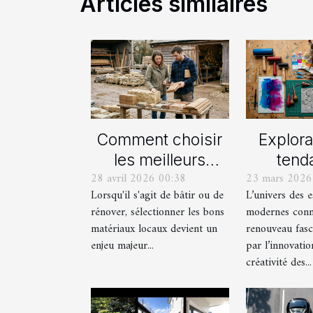
Articles similaires
Comment choisir
Explora
les meilleurs
tend
28 avril 2026 00:38
23 mars 2026
matériaux locaux
actue
Lorsqu'il s'agit de bâtir ou de
L’univers des 
pour votre maison
est
rénover, sélectionner les bons
modernes conn
?
mod
matériaux locaux devient un
renouveau fasc
enjeu majeur...
par l’innovatio
créativité des...