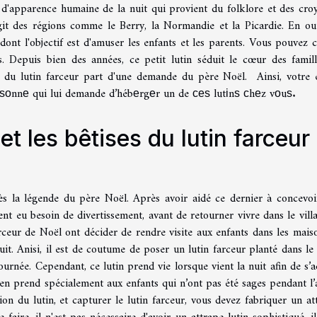
 d'apparence humaine de la nuit qui provient du folklore et des cro
agit des régions comme le Berry, la Normandie et la Picardie. En out
dont l'objectif est d'amuser les enfants et les parents. Vous pouvez c
. Depuis bien des années, ce petit lutin séduit le cœur des famil
n du lutin farceur part d'une demande du père Noël. Ainsi, votre 
ѕоnnе qui lui demande d’hébеrgеr un de сеѕ lutіnѕ сhеz vоuѕ.
et les bêtises du lutin farceur
rès la légende du père Noël. Après avoir aidé ce dernier à concevoi
ent eu besoin de divertissement, avant de retourner vivre dans le vill
arceur de Noël ont décider de rendre visite aux enfants dans les mais
uit. Anisi, il est de coutume de poser un lutin farceur planté dans le 
ournée. Cependant, ce lutin prend vie lorsque vient la nuit afin de s’
s'en prend spécialement aux enfants qui n’ont pas été sages pendant l’
ion du lutin, et capturer le lutin farceur, vous devez fabriquer un at