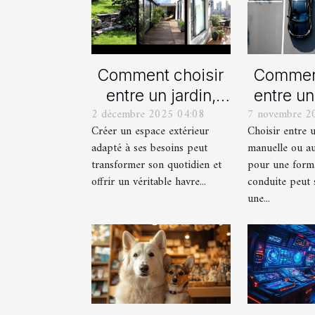
Comment choisir
Comment
entre un jardin,
entre un
2 décembre 2025 04:08
7 novembre 2
une terrasse et un
manue
Créer un espace extérieur
Choisir entre 
balcon pour votre
automat
adapté à ses besoins peut
manuelle ou a
espace extérieur ?
votre fo
transformer son quotidien et
pour une form
cond
offrir un véritable havre...
conduite peut 
une...