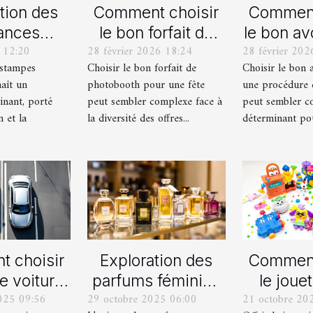
tion des
Comment choisir
Comment
ances
le bon forfait de
le bon av
 12:20
28 février 2026 18:24
28 février 202
lles en
photobooth pour
votre p
estampes
Choisir le bon forfait de
Choisir le bon 
ampes
votre fête
de div
aît un
photobooth pour une fête
une procédure 
ernes
inant, porté
peut sembler complexe face à
peut sembler c
n et la
la diversité des offres...
déterminant pour
 choisir
Exploration des
Comment
e voiture
parfums féminins
le jouet
025 09:56
29 octobre 2025 06:00
21 octobre 20
lle ou
iconiques et leurs
pour ch