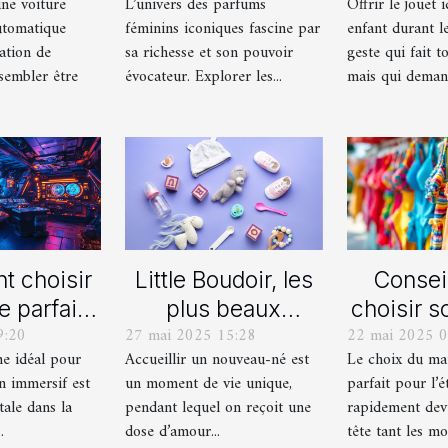
une voiture
L’univers des parfums
Offrir le jouet 
ique pour
variations
durant le
utomatique
féminins iconiques fascine par
enfant durant le
rmation de
ation de
sa richesse et son pouvoir
geste qui fait to
uite ?
sembler être
évocateur. Explorer les...
mais qui demand
 choisir
Little Boudoir, les
Consei
e parfait
plus beaux
choisir s
9:20
27 mai 2025 15:28
22 mai 2025 0
 votre
cadeaux de
de bain i
me idéal pour
Accueillir un nouveau-né est
Le choix du mai
ain jeu
naissance
l'
n immersif est
un moment de vie unique,
parfait pour l’é
asion
personnalisés !
tale dans la
pendant lequel on reçoit une
rapidement dev
ersif
.
dose d’amour...
tête tant les mod