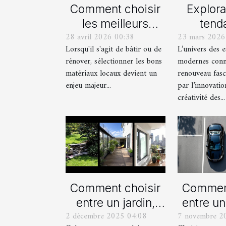
Comment choisir
Explora
les meilleurs
tend
28 avril 2026 00:38
23 mars 2026
matériaux locaux
actue
Lorsqu'il s'agit de bâtir ou de
L’univers des 
pour votre maison
est
rénover, sélectionner les bons
modernes conn
?
mod
matériaux locaux devient un
renouveau fasc
enjeu majeur...
par l’innovatio
créativité des...
Comment choisir
Comment
entre un jardin,
entre un
2 décembre 2025 04:08
7 novembre 2
une terrasse et un
manue