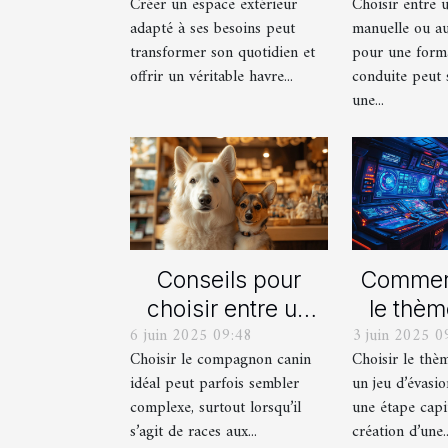
Créer un espace extérieur
Choisir entre 
balcon pour votre
automat
adapté à ses besoins peut
manuelle ou a
espace extérieur ?
votre fo
transformer son quotidien et
pour une form
cond
offrir un véritable havre...
conduite peut 
une...
Conseils pour
Comment
choisir entre un
le thèm
6 juin 2025 09:48
3 juin 2025 0
berger blanc
pour
Choisir le compagnon canin
Choisir le thè
suisse et un
proch
idéal peut parfois sembler
un jeu d’évasio
berger américain
d'év
complexe, surtout lorsqu’il
une étape capi
miniature
imm
s’agit de races aux...
création d’une..