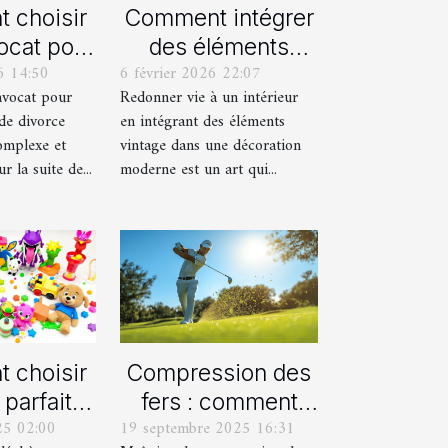
 choisir
Comment intégrer
ocat pour
des éléments
6 14:50
6 février 2026 22:07
rocédure
vintage dans une
avocat pour
Redonner vie à un intérieur
orce ?
décoration
de divorce
en intégrant des éléments
moderne ?
omplexe et
vintage dans une décoration
 la suite de...
moderne est un art qui...
 choisir
Compression des
 parfait
fers : comment
25 02:00
19 septembre 2025 16:31
aque âge
obtenir des