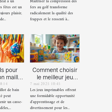
idéal à un
Maîtriser la compression des
s fêtes ?
frappes plus
s fêtes est un
fers au golf transforme
solides ?
ujours plaisir,
radicalement la qualité des
e...
frappes et le ressenti à...
ls pour
Comment choisir
on maillot
le meilleur jeu
8:14
7 mai 2025 10:45
déal pour
imprimable pour
llot de bain
Les jeux imprimables offrent
été
votre enfant
té peut
une formidable opportunité
enir un casse-
d'apprentissage et de
èles,...
divertissement pour les...