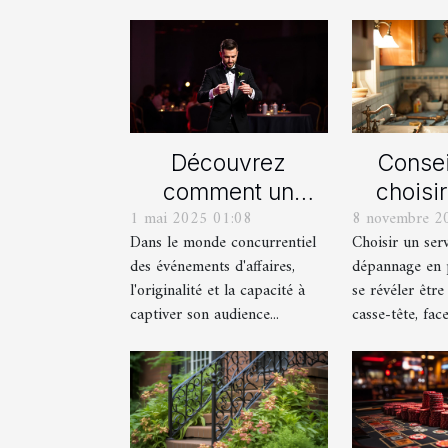
Découvrez
Consei
comment un
choisi
1 mai 2025 01:08
8 novembre 2
spectacle de
serv
Dans le monde concurrentiel
Choisir un ser
magie transforme
dépan
des événements d'affaires,
dépannage en 
les événements
plom
l'originalité et la capacité à
se révéler être
professionnels
captiver son audience...
casse-tête, face 