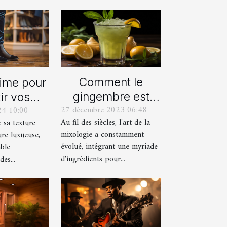
Comment le
time pour
gingembre est
ir vos
27 décembre 2023 06:48
24 10:00
devenu un
res avec
Au fil des siècles, l'art de la
c sa texture
ingrédient clé
alons en
mixologie a constamment
ure luxueuse,
dans la mixologie
ours
évolué, intégrant une myriade
able
moderne
d'ingrédients pour...
es...