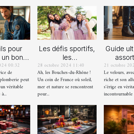
ls pour
Les défis sportifs,
Guide ul
r un bon
les
assort
024 00:32
28 octobre 2024 11:40
21 octobre 20
ice de
incontournables
chaussu
vice de
Ah, les Bouches-du-Rhône !
Le velours, ave
nage en
de toute
des pant
plomberie peut
Un coin de France où soleil,
riche et son all
berie
organisation d’EVG
vel
 un véritable
mer et nature se rencontrent
s'érige en vérit
et EVJF dans les
à...
pour...
incontournable d
Bouches-du-
Rhône