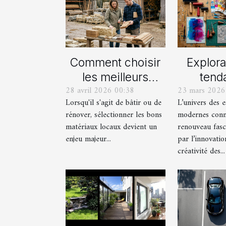
Comment choisir
Explora
les meilleurs
tend
28 avril 2026 00:38
23 mars 2026
matériaux locaux
actue
Lorsqu'il s'agit de bâtir ou de
L’univers des 
pour votre maison
est
rénover, sélectionner les bons
modernes conn
?
mod
matériaux locaux devient un
renouveau fasc
enjeu majeur...
par l’innovatio
créativité des...