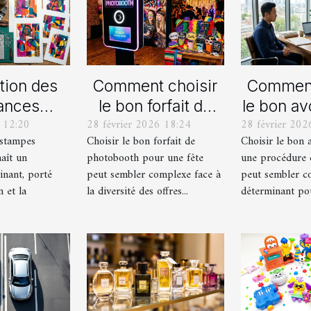
tion des
Comment choisir
Comment
ances
le bon forfait de
le bon av
 12:20
28 février 2026 18:24
28 février 202
lles en
photobooth pour
votre p
estampes
Choisir le bon forfait de
Choisir le bon 
ampes
votre fête
de div
aît un
photobooth pour une fête
une procédure 
ernes
inant, porté
peut sembler complexe face à
peut sembler c
n et la
la diversité des offres...
déterminant pour