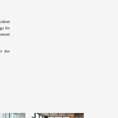
cident
ge les
gement
er des