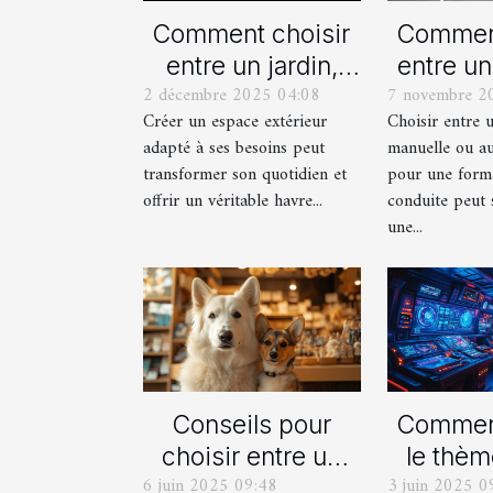
Comment choisir
Comment
entre un jardin,
entre un
2 décembre 2025 04:08
7 novembre 2
une terrasse et un
manue
Créer un espace extérieur
Choisir entre 
balcon pour votre
automat
adapté à ses besoins peut
manuelle ou a
espace extérieur ?
votre fo
transformer son quotidien et
pour une form
cond
offrir un véritable havre...
conduite peut 
une...
Conseils pour
Comment
choisir entre un
le thèm
6 juin 2025 09:48
3 juin 2025 0
berger blanc
pour