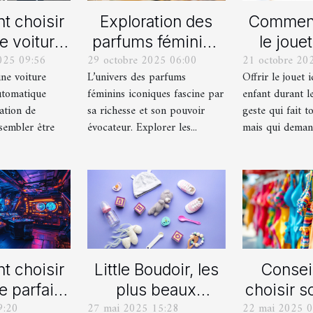
 choisir
Exploration des
Comment
e voiture
parfums féminins
le jouet
025 09:56
29 octobre 2025 06:00
21 octobre 20
lle ou
iconiques et leurs
pour ch
une voiture
L’univers des parfums
Offrir le jouet 
ique pour
variations
durant le
utomatique
féminins iconiques fascine par
enfant durant le
rmation de
ation de
sa richesse et son pouvoir
geste qui fait to
uite ?
sembler être
évocateur. Explorer les...
mais qui demand
 choisir
Little Boudoir, les
Consei
e parfait
plus beaux
choisir s
9:20
27 mai 2025 15:28
22 mai 2025 0
 votre
cadeaux de
de bain i