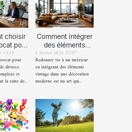
 choisir
Comment intégrer
ocat pour
des éléments
6 14:50
6 février 2026 22:07
rocédure
vintage dans une
avocat pour
Redonner vie à un intérieur
orce ?
décoration
de divorce
en intégrant des éléments
moderne ?
omplexe et
vintage dans une décoration
 la suite de...
moderne est un art qui...