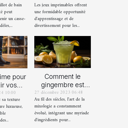
llot de bain
Les jeux imprimables offrent
été
votre enfant
té peut
une formidable opportunité
enir un casse-
d'apprentissage et de
èles,...
divertissement pour les...
Comment le
time pour
gingembre est
ir vos
27 décembre 2023 06:48
24 10:00
devenu un
res avec
Au fil des siècles, l'art de la
c sa texture
ingrédient clé
alons en
mixologie a constamment
ure luxueuse,
dans la mixologie
ours
évolué, intégrant une myriade
able
moderne
d'ingrédients pour...
es...