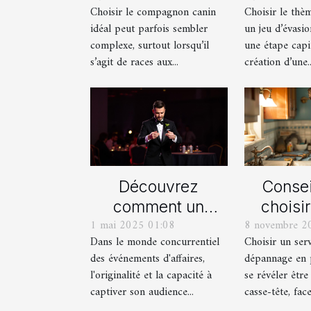
Choisir le compagnon canin
Choisir le thè
suisse et un
proch
idéal peut parfois sembler
un jeu d’évasio
berger américain
d'év
complexe, surtout lorsqu’il
une étape capi
miniature
imm
s’agit de races aux...
création d’une..
Découvrez
Consei
comment un
choisi
1 mai 2025 01:08
8 novembre 2
spectacle de
serv
Dans le monde concurrentiel
Choisir un ser
magie transforme
dépan
des événements d'affaires,
dépannage en 
les événements
plom
l'originalité et la capacité à
se révéler être
professionnels
captiver son audience...
casse-tête, face 