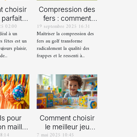
 choisir
Compression des
 parfait
fers : comment
25 02:00
19 septembre 2025 16:31
aque âge
obtenir des
idéal à un
Maîtriser la compression des
s fêtes ?
frappes plus
s fêtes est un
fers au golf transforme
solides ?
ujours plaisir,
radicalement la qualité des
e...
frappes et le ressenti à...
ls pour
Comment choisir
on maillot
le meilleur jeu
8:14
7 mai 2025 10:45
déal pour
imprimable pour