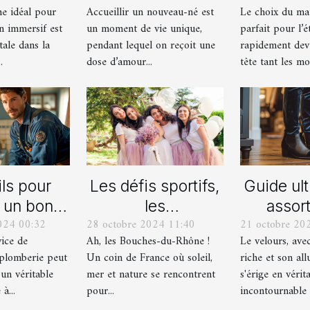
me idéal pour
Accueillir un nouveau-né est
Le choix du mai
ain jeu
naissance
l'
n immersif est
un moment de vie unique,
parfait pour l’é
asion
personnalisés !
tale dans la
pendant lequel on reçoit une
rapidement dev
ersif
.
dose d’amour...
tête tant les mod
ls pour
Les défis sportifs,
Guide ul
r un bon
les
assort
024 00:32
28 octobre 2024 11:40
21 octobre 20
ice de
incontournables
chaussu
vice de
Ah, les Bouches-du-Rhône !
Le velours, ave
nage en
de toute
des pant
plomberie peut
Un coin de France où soleil,
riche et son all
berie
organisation d’EVG
vel
 un véritable
mer et nature se rencontrent
s'érige en vérit
et EVJF dans les
à...
pour...
incontournable d
Bouches-du-