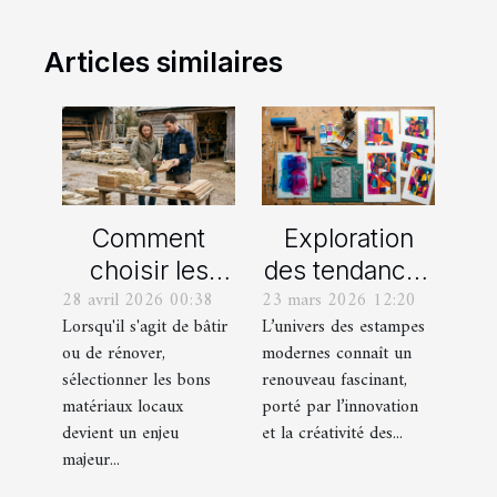
Articles similaires
Comment
Exploration
choisir les
des tendances
28 avril 2026 00:38
23 mars 2026 12:20
meilleurs
actuelles en
Lorsqu'il s'agit de bâtir
L’univers des estampes
matériaux
estampes
ou de rénover,
modernes connaît un
locaux pour
modernes
sélectionner les bons
renouveau fascinant,
votre maison ?
matériaux locaux
porté par l’innovation
devient un enjeu
et la créativité des...
majeur...