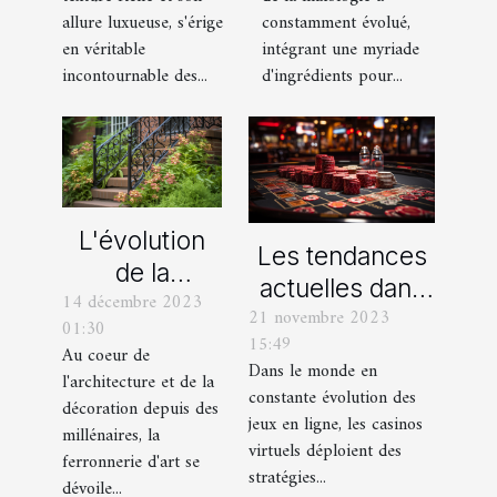
mixologie
pantalons en
constamment évolué,
allure luxueuse, s'érige
moderne
velours
intégrant une myriade
en véritable
d'ingrédients pour...
incontournable des...
L'évolution
Les tendances
de la
actuelles dans
14 décembre 2023
ferronnerie
21 novembre 2023
les offres
01:30
d'art à travers
15:49
promotionnelles
Au coeur de
les siècles
Dans le monde en
l'architecture et de la
des casinos en
constante évolution des
décoration depuis des
ligne
jeux en ligne, les casinos
millénaires, la
virtuels déploient des
ferronnerie d'art se
stratégies...
dévoile...