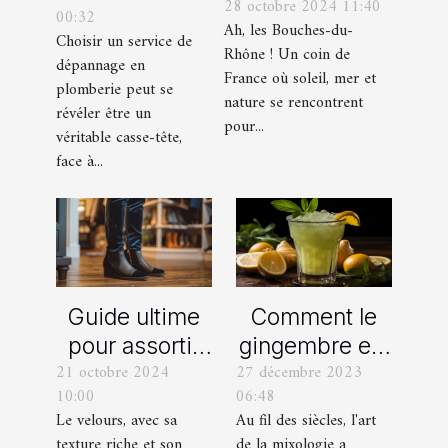
28 octobre 2024 11:40
incontournables
00:32
de
Ah, les Bouches-du-
de toute
Choisir un service de
dépannage
Rhône ! Un coin de
dépannage en
organisation
France où soleil, mer et
en plomberie
plomberie peut se
d’EVG et EVJF
nature se rencontrent
révéler être un
dans les
pour...
véritable casse-tête,
Bouches-du-
face à...
Rhône
Comment le
Guide ultime
gingembre est
pour assortir
27 décembre 2023
21 octobre 2024
devenu un
vos
06:48
10:00
ingrédient clé
chaussures
Au fil des siècles, l'art
Le velours, avec sa
dans la
avec des
de la mixologie a
texture riche et son