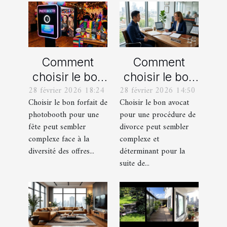
Comment
Comment
choisir le bon
choisir le bon
28 février 2026 18:24
28 février 2026 14:50
forfait de
avocat pour
Choisir le bon forfait de
Choisir le bon avocat
photobooth
votre
photobooth pour une
pour une procédure de
pour votre fête
procédure de
fête peut sembler
divorce peut sembler
divorce ?
complexe face à la
complexe et
diversité des offres...
déterminant pour la
suite de...