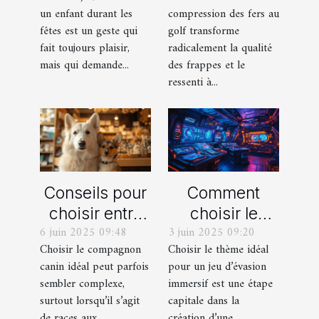
durant les
frappes plus
un enfant durant les
compression des fers au
fêtes ?
solides ?
fêtes est un geste qui
golf transforme
fait toujours plaisir,
radicalement la qualité
mais qui demande...
des frappes et le
ressenti à...
Conseils pour
Comment
choisir entre
choisir le
6 juin 2025 09:48
3 juin 2025 09:20
un berger
thème parfait
Choisir le compagnon
Choisir le thème idéal
blanc suisse
pour votre
canin idéal peut parfois
pour un jeu d’évasion
et un berger
prochain jeu
sembler complexe,
immersif est une étape
américain
d'évasion
surtout lorsqu’il s’agit
capitale dans la
miniature
immersif
de races aux...
création d’une...