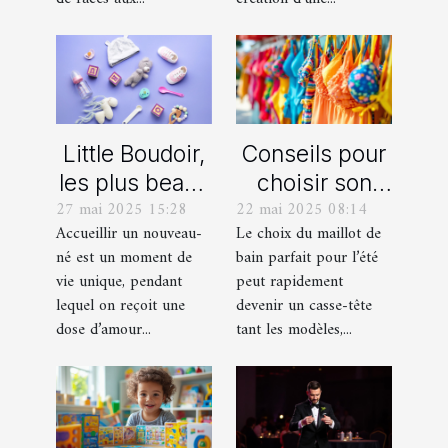
Little Boudoir,
Conseils pour
les plus beaux
choisir son
27 mai 2025 15:28
22 mai 2025 08:14
cadeaux de
maillot de bain
Accueillir un nouveau-
Le choix du maillot de
naissance
idéal pour l'été
né est un moment de
bain parfait pour l’été
personnalisés
vie unique, pendant
peut rapidement
!
lequel on reçoit une
devenir un casse-tête
dose d’amour...
tant les modèles,...