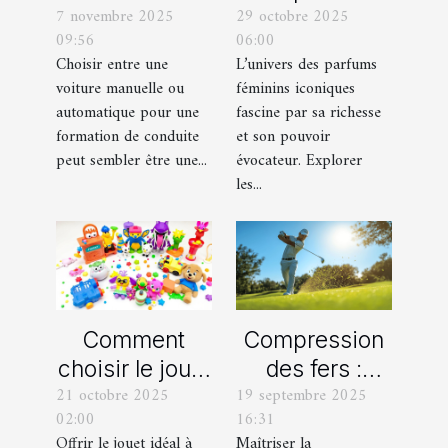
7 novembre 2025
29 octobre 2025
une voiture
féminins
09:56
06:00
manuelle ou
iconiques et
Choisir entre une
L’univers des parfums
automatique
leurs
voiture manuelle ou
féminins iconiques
pour votre
variations
automatique pour une
fascine par sa richesse
formation de
formation de conduite
et son pouvoir
peut sembler être une...
évocateur. Explorer
conduite ?
les...
Comment
Compression
choisir le jouet
des fers :
21 octobre 2025
19 septembre 2025
parfait pour
comment
02:00
16:31
chaque âge
obtenir des
Offrir le jouet idéal à
Maîtriser la