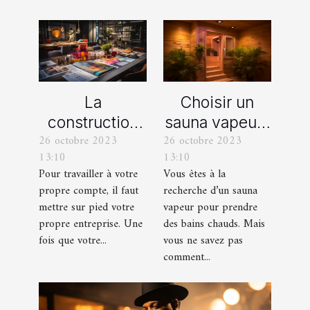
La
Choisir un
construction
sauna vapeur :
26 octobre 2023
26 octobre 2023
d’une identité
comment s’y
13:10
13:10
d’entreprise :
prendre ?
Pour travailler à votre
Vous êtes à la
que faut-il en
propre compte, il faut
recherche d’un sauna
savoir ?
mettre sur pied votre
vapeur pour prendre
propre entreprise. Une
des bains chauds. Mais
fois que votre...
vous ne savez pas
comment...