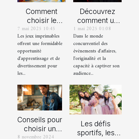
Comment
Découvrez
choisir le
comment un
7 mai 2025 10:45
1 mai 2025 01:08
meilleur jeu
spectacle de
Les jeux imprimables
Dans le monde
imprimable
magie
offrent une formidable
concurrentiel des
pour votre
transforme les
opportunité
événements d'affaires,
enfant
événements
d'apprentissage et de
l'originalité et la
professionnels
divertissement pour
capacité à captiver son
les...
audience...
Conseils pour
Les défis
choisir un
sportifs, les
8 novembre 2024
bon service