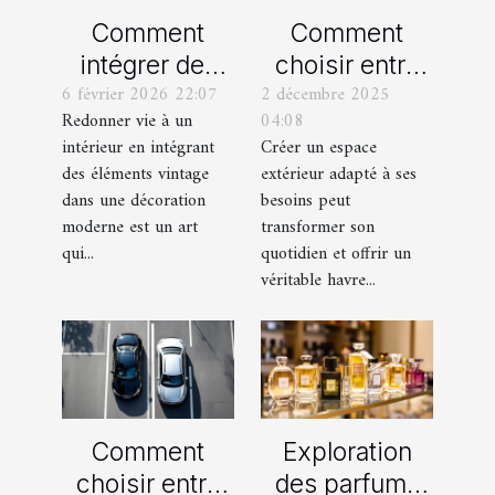
Comment
Comment
intégrer des
choisir entre
6 février 2026 22:07
2 décembre 2025
éléments
un jardin, une
Redonner vie à un
04:08
vintage dans
terrasse et un
intérieur en intégrant
Créer un espace
une décoration
balcon pour
des éléments vintage
extérieur adapté à ses
moderne ?
votre espace
dans une décoration
besoins peut
extérieur ?
moderne est un art
transformer son
qui...
quotidien et offrir un
véritable havre...
Comment
Exploration
choisir entre
des parfums