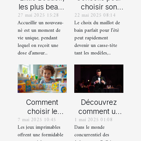
les plus beaux
choisir son
27 mai 2025 15:28
22 mai 2025 08:14
cadeaux de
maillot de bain
Accueillir un nouveau-
Le choix du maillot de
naissance
idéal pour l'été
né est un moment de
bain parfait pour l’été
personnalisés
vie unique, pendant
peut rapidement
!
lequel on reçoit une
devenir un casse-tête
dose d’amour...
tant les modèles,...
Comment
Découvrez
choisir le
comment un
7 mai 2025 10:45
1 mai 2025 01:08
meilleur jeu
spectacle de
Les jeux imprimables
Dans le monde
imprimable
magie
offrent une formidable
concurrentiel des
pour votre
transforme les