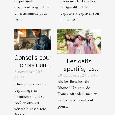
opportunité
événements d'affaires,
enfant
événements
d'apprentissage et de
l'originalité et la
professionnels
divertissement pour
capacité à captiver son
les...
audience...
Conseils pour
Les défis
choisir un
sportifs, les
8 novembre 2024
bon service
28 octobre 2024 11:40
incontournables
00:32
de
Ah, les Bouches-du-
de toute
Choisir un service de
dépannage
Rhône ! Un coin de
dépannage en
organisation
France où soleil, mer et
en plomberie
plomberie peut se
d’EVG et EVJF
nature se rencontrent
révéler être un
dans les
pour...
véritable casse-tête,
Bouches-du-