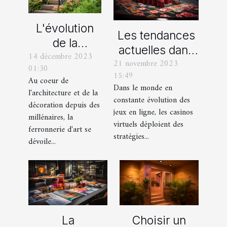
L'évolution
Les tendances
de la
actuelles dans
14 décembre 2023
ferronnerie
21 novembre 2023
les offres
01:30
d'art à travers
15:49
promotionnelles
Au coeur de
les siècles
Dans le monde en
l'architecture et de la
des casinos en
constante évolution des
décoration depuis des
ligne
jeux en ligne, les casinos
millénaires, la
virtuels déploient des
ferronnerie d'art se
stratégies...
dévoile...
La
Choisir un