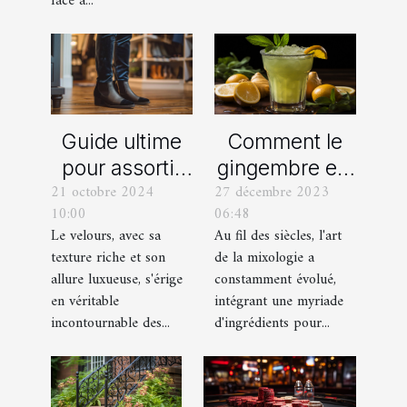
face à...
Rhône
Comment le
Guide ultime
gingembre est
pour assortir
27 décembre 2023
21 octobre 2024
devenu un
vos
06:48
10:00
ingrédient clé
chaussures
Au fil des siècles, l'art
Le velours, avec sa
dans la
avec des
de la mixologie a
texture riche et son
mixologie
pantalons en
constamment évolué,
allure luxueuse, s'érige
moderne
velours
intégrant une myriade
en véritable
d'ingrédients pour...
incontournable des...