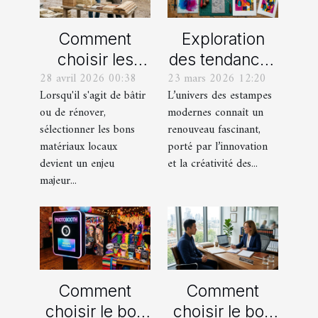
Comment
Exploration
choisir les
des tendances
28 avril 2026 00:38
23 mars 2026 12:20
meilleurs
actuelles en
Lorsqu'il s'agit de bâtir
L’univers des estampes
matériaux
estampes
ou de rénover,
modernes connaît un
locaux pour
modernes
sélectionner les bons
renouveau fascinant,
votre maison ?
matériaux locaux
porté par l’innovation
devient un enjeu
et la créativité des...
majeur...
Comment
Comment
choisir le bon
choisir le bon