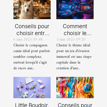
Conseils pour
Comment
choisir entre
choisir le
6 juin 2025 09:48
3 juin 2025 09:20
un berger
thème parfait
Choisir le compagnon
Choisir le thème idéal
blanc suisse
pour votre
canin idéal peut parfois
pour un jeu d’évasion
et un berger
prochain jeu
sembler complexe,
immersif est une étape
américain
d'évasion
surtout lorsqu’il s’agit
capitale dans la
miniature
immersif
de races aux...
création d’une...
Little Boudoir,
Conseils pour