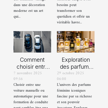
moderne ?
votre espace
dans une décoration
besoins peut
extérieur ?
moderne est un art
transformer son
qui...
quotidien et offrir un
véritable havre...
Comment
Exploration
choisir entre
des parfums
7 novembre 2025
29 octobre 2025
une voiture
féminins
09:56
06:00
manuelle ou
iconiques et
Choisir entre une
L’univers des parfums
automatique
leurs
voiture manuelle ou
féminins iconiques
pour votre
variations
automatique pour une
fascine par sa richesse
formation de
formation de conduite
et son pouvoir