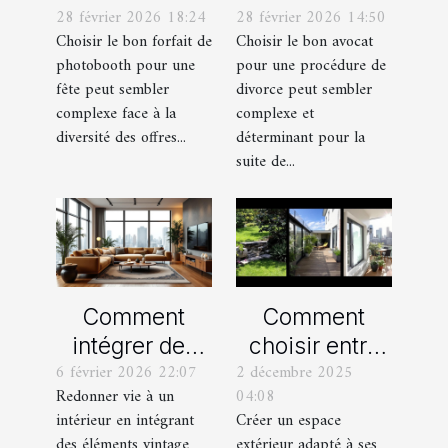
28 février 2026 18:24
28 février 2026 14:50
forfait de
avocat pour
Choisir le bon forfait de
Choisir le bon avocat
photobooth
votre
photobooth pour une
pour une procédure de
pour votre fête
procédure de
fête peut sembler
divorce peut sembler
divorce ?
complexe face à la
complexe et
diversité des offres...
déterminant pour la
suite de...
Comment
Comment
intégrer des
choisir entre
6 février 2026 22:07
2 décembre 2025
éléments
un jardin, une
Redonner vie à un
04:08
vintage dans
terrasse et un
intérieur en intégrant
Créer un espace
une décoration
balcon pour
des éléments vintage
extérieur adapté à ses