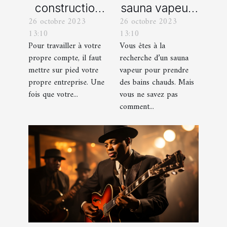
construction
sauna vapeur :
26 octobre 2023
26 octobre 2023
d’une identité
comment s’y
13:10
13:10
d’entreprise :
prendre ?
Pour travailler à votre
Vous êtes à la
que faut-il en
propre compte, il faut
recherche d’un sauna
savoir ?
mettre sur pied votre
vapeur pour prendre
propre entreprise. Une
des bains chauds. Mais
fois que votre...
vous ne savez pas
comment...