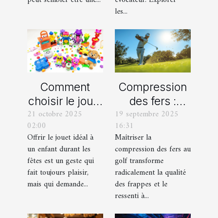
peut sembler être une...
évocateur. Explorer
conduite ?
les...
Comment
Compression
choisir le jouet
des fers :
21 octobre 2025
19 septembre 2025
parfait pour
comment
02:00
16:31
chaque âge
obtenir des
Offrir le jouet idéal à
Maîtriser la
durant les
frappes plus
un enfant durant les
compression des fers au
fêtes ?
solides ?
fêtes est un geste qui
golf transforme
fait toujours plaisir,
radicalement la qualité
mais qui demande...
des frappes et le
ressenti à...