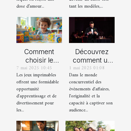
dose d’amour...
tant les modèles,...
Comment
Découvrez
choisir le
comment un
7 mai 2025 10:45
1 mai 2025 01:08
meilleur jeu
spectacle de
Les jeux imprimables
Dans le monde
imprimable
magie
offrent une formidable
concurrentiel des
pour votre
transforme les
opportunité
événements d'affaires,
enfant
événements
d'apprentissage et de
l'originalité et la
professionnels
divertissement pour
capacité à captiver son
les...
audience...