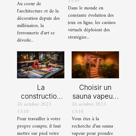
15:49
promotionnelles
Au coeur de
les siècles
Dans le monde en
l'architecture et de la
des casinos en
constante évolution des
décoration depuis des
ligne
jeux en ligne, les casinos
millénaires, la
virtuels déploient des
ferronnerie d'art se
stratégies...
dévoile...
La
Choisir un
construction
sauna vapeur :
26 octobre 2023
26 octobre 2023
d’une identité
comment s’y
13:10
13:10
d’entreprise :
prendre ?
Pour travailler à votre
Vous êtes à la
que faut-il en
propre compte, il faut
recherche d’un sauna
savoir ?
mettre sur pied votre
vapeur pour prendre