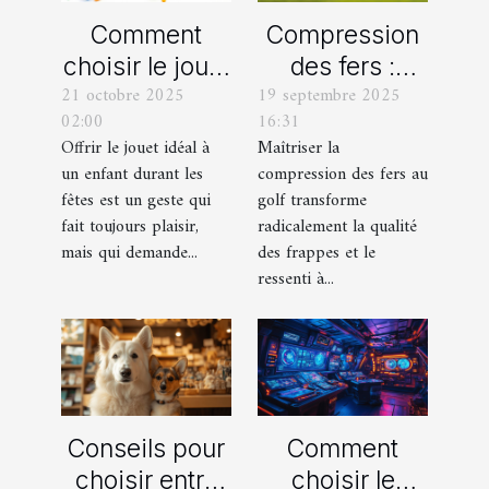
Comment
Compression
choisir le jouet
des fers :
21 octobre 2025
19 septembre 2025
parfait pour
comment
02:00
16:31
chaque âge
obtenir des
Offrir le jouet idéal à
Maîtriser la
durant les
frappes plus
un enfant durant les
compression des fers au
fêtes ?
solides ?
fêtes est un geste qui
golf transforme
fait toujours plaisir,
radicalement la qualité
mais qui demande...
des frappes et le
ressenti à...
Conseils pour
Comment
choisir entre
choisir le