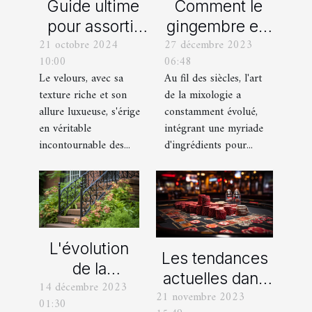
Comment le
Guide ultime
gingembre est
pour assortir
27 décembre 2023
21 octobre 2024
devenu un
vos
06:48
10:00
ingrédient clé
chaussures
Au fil des siècles, l'art
Le velours, avec sa
dans la
avec des
de la mixologie a
texture riche et son
mixologie
pantalons en
constamment évolué,
allure luxueuse, s'érige
moderne
velours
intégrant une myriade
en véritable
d'ingrédients pour...
incontournable des...
L'évolution
Les tendances
de la
actuelles dans
14 décembre 2023
ferronnerie
21 novembre 2023
les offres
01:30
d'art à travers