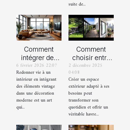
suite de...
Comment
Comment
intégrer des
choisir entre
6 février 2026 22:07
2 décembre 2025
éléments
un jardin, une
Redonner vie à un
04:08
vintage dans
terrasse et un
intérieur en intégrant
Créer un espace
une décoration
balcon pour
des éléments vintage
extérieur adapté à ses
moderne ?
votre espace
dans une décoration
besoins peut
extérieur ?
moderne est un art
transformer son
qui...
quotidien et offrir un
véritable havre...