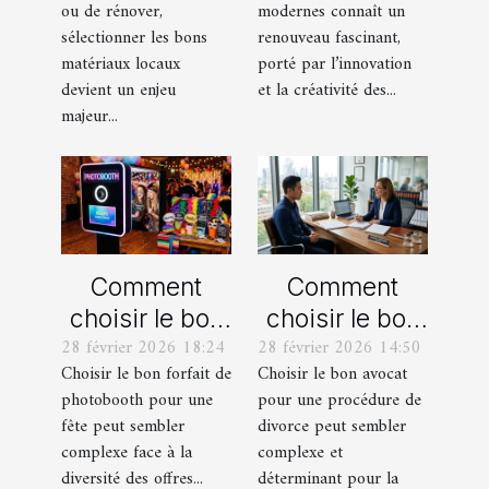
ou de rénover,
modernes connaît un
locaux pour
modernes
sélectionner les bons
renouveau fascinant,
votre maison ?
matériaux locaux
porté par l’innovation
devient un enjeu
et la créativité des...
majeur...
Comment
Comment
choisir le bon
choisir le bon
28 février 2026 18:24
28 février 2026 14:50
forfait de
avocat pour
Choisir le bon forfait de
Choisir le bon avocat
photobooth
votre
photobooth pour une
pour une procédure de
pour votre fête
procédure de
fête peut sembler
divorce peut sembler
divorce ?
complexe face à la
complexe et
diversité des offres...
déterminant pour la