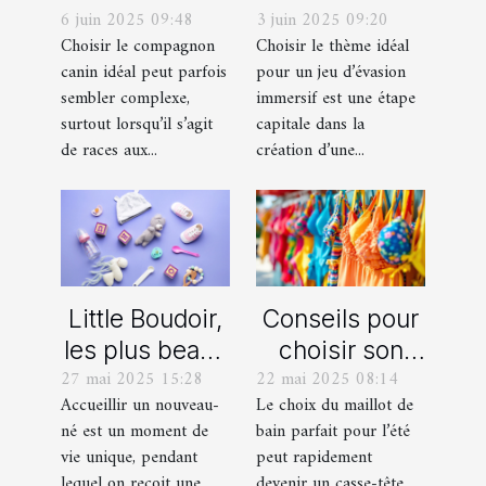
6 juin 2025 09:48
3 juin 2025 09:20
un berger
thème parfait
Choisir le compagnon
Choisir le thème idéal
blanc suisse
pour votre
canin idéal peut parfois
pour un jeu d’évasion
et un berger
prochain jeu
sembler complexe,
immersif est une étape
américain
d'évasion
surtout lorsqu’il s’agit
capitale dans la
miniature
immersif
de races aux...
création d’une...
Little Boudoir,
Conseils pour
les plus beaux
choisir son
27 mai 2025 15:28
22 mai 2025 08:14
cadeaux de
maillot de bain
Accueillir un nouveau-
Le choix du maillot de
naissance
idéal pour l'été
né est un moment de
bain parfait pour l’été
personnalisés
vie unique, pendant
peut rapidement
!
lequel on reçoit une
devenir un casse-tête