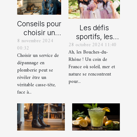
Conseils pour
Les défis
choisir un
sportifs, les
8 novembre 2024
bon service
28 octobre 2024 11:40
incontournables
00:32
de
Ah, les Bouches-du-
de toute
Choisir un service de
dépannage
Rhône ! Un coin de
dépannage en
organisation
France où soleil, mer et
en plomberie
plomberie peut se
d’EVG et EVJF
nature se rencontrent
révéler être un
dans les
pour...
véritable casse-tête,
Bouches-du-
face à...
Rhône