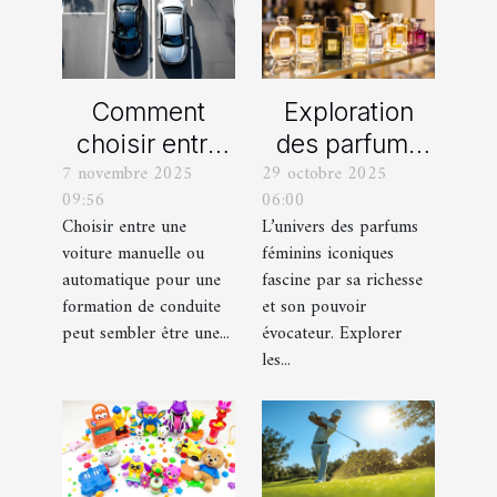
Comment
Exploration
choisir entre
des parfums
7 novembre 2025
29 octobre 2025
une voiture
féminins
09:56
06:00
manuelle ou
iconiques et
Choisir entre une
L’univers des parfums
automatique
leurs
voiture manuelle ou
féminins iconiques
pour votre
variations
automatique pour une
fascine par sa richesse
formation de
formation de conduite
et son pouvoir
peut sembler être une...
évocateur. Explorer
conduite ?
les...