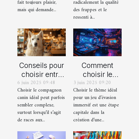
fait toujours plaisir,
radicalement la qualité
mais qui demande...
des frappes et le
ressenti à...
Conseils pour
Comment
choisir entre
choisir le
6 juin 2025 09:48
3 juin 2025 09:20
un berger
thème parfait
Choisir le compagnon
Choisir le thème idéal
blanc suisse
pour votre
canin idéal peut parfois
pour un jeu d’évasion
et un berger
prochain jeu
sembler complexe,
immersif est une étape
américain
d'évasion
surtout lorsqu’il s’agit
capitale dans la
miniature
immersif
de races aux...
création d’une...