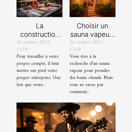
La
Choisir un
construction
sauna vapeur :
26 octobre 2023
26 octobre 2023
d’une identité
comment s’y
13:10
13:10
d’entreprise :
prendre ?
Pour travailler à votre
Vous êtes à la
que faut-il en
propre compte, il faut
recherche d’un sauna
savoir ?
mettre sur pied votre
vapeur pour prendre
propre entreprise. Une
des bains chauds. Mais
fois que votre...
vous ne savez pas
comment...