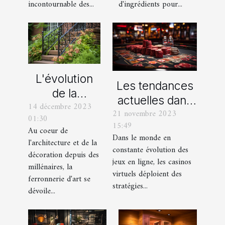
d'ingrédients pour...
incontournable des...
L'évolution
Les tendances
de la
actuelles dans
14 décembre 2023
ferronnerie
21 novembre 2023
les offres
01:30
d'art à travers
15:49
promotionnelles
Au coeur de
les siècles
Dans le monde en
l'architecture et de la
des casinos en
constante évolution des
décoration depuis des
ligne
jeux en ligne, les casinos
millénaires, la
virtuels déploient des
ferronnerie d'art se
stratégies...
dévoile...