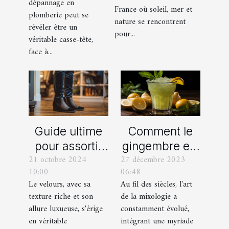
dépannage en
organisation
France où soleil, mer et
en plomberie
plomberie peut se
d’EVG et EVJF
nature se rencontrent
révéler être un
dans les
pour...
véritable casse-tête,
Bouches-du-
face à...
Rhône
Comment le
Guide ultime
gingembre est
pour assortir
27 décembre 2023
21 octobre 2024
devenu un
vos
06:48
10:00
ingrédient clé
chaussures
Au fil des siècles, l'art
Le velours, avec sa
dans la
avec des
de la mixologie a
texture riche et son
mixologie
pantalons en
constamment évolué,
allure luxueuse, s'érige
moderne
velours
intégrant une myriade
en véritable