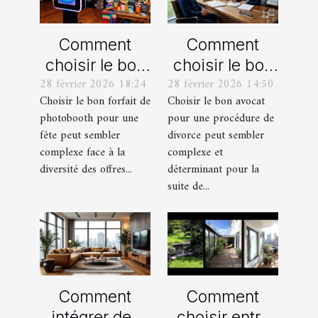
Comment
Comment
choisir le bon
choisir le bon
28 février 2026 18:24
28 février 2026 14:50
forfait de
avocat pour
Choisir le bon forfait de
Choisir le bon avocat
photobooth
votre
photobooth pour une
pour une procédure de
pour votre fête
procédure de
fête peut sembler
divorce peut sembler
divorce ?
complexe face à la
complexe et
diversité des offres...
déterminant pour la
suite de...
Comment
Comment
intégrer des
choisir entre