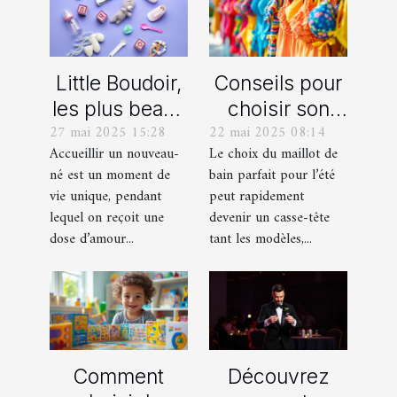
Little Boudoir,
Conseils pour
les plus beaux
choisir son
27 mai 2025 15:28
22 mai 2025 08:14
cadeaux de
maillot de bain
Accueillir un nouveau-
Le choix du maillot de
naissance
idéal pour l'été
né est un moment de
bain parfait pour l’été
personnalisés
vie unique, pendant
peut rapidement
!
lequel on reçoit une
devenir un casse-tête
dose d’amour...
tant les modèles,...
Comment
Découvrez