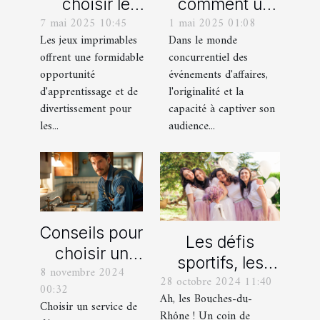
choisir le
comment un
7 mai 2025 10:45
1 mai 2025 01:08
meilleur jeu
spectacle de
Les jeux imprimables
Dans le monde
imprimable
magie
offrent une formidable
concurrentiel des
pour votre
transforme les
opportunité
événements d'affaires,
enfant
événements
d'apprentissage et de
l'originalité et la
professionnels
divertissement pour
capacité à captiver son
les...
audience...
Conseils pour
Les défis
choisir un
sportifs, les
8 novembre 2024
bon service
28 octobre 2024 11:40
incontournables
00:32
de
Ah, les Bouches-du-
de toute
Choisir un service de
dépannage
Rhône ! Un coin de