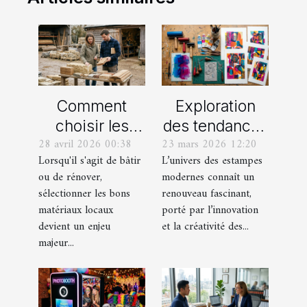
Comment
Exploration
choisir les
des tendances
28 avril 2026 00:38
23 mars 2026 12:20
meilleurs
actuelles en
Lorsqu'il s'agit de bâtir
L’univers des estampes
matériaux
estampes
ou de rénover,
modernes connaît un
locaux pour
modernes
sélectionner les bons
renouveau fascinant,
votre maison ?
matériaux locaux
porté par l’innovation
devient un enjeu
et la créativité des...
majeur...