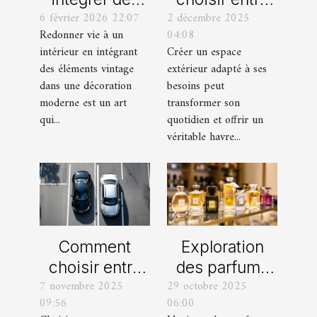
6 février 2026 22:07
2 décembre 2025
éléments
un jardin, une
Redonner vie à un
04:08
vintage dans
terrasse et un
intérieur en intégrant
Créer un espace
une décoration
balcon pour
des éléments vintage
extérieur adapté à ses
moderne ?
votre espace
dans une décoration
besoins peut
extérieur ?
moderne est un art
transformer son
qui...
quotidien et offrir un
véritable havre...
Comment
Exploration
choisir entre
des parfums
7 novembre 2025
29 octobre 2025
une voiture
féminins
09:56
06:00
manuelle ou
iconiques et