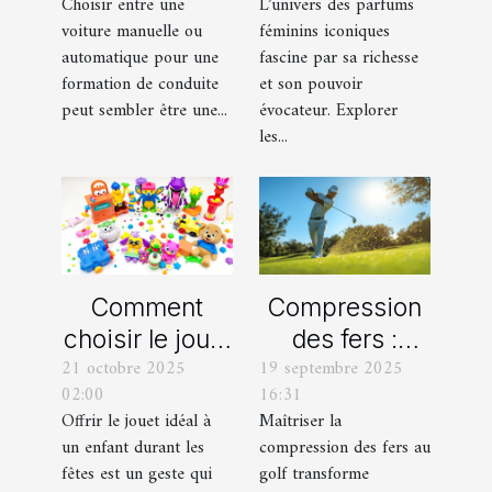
Choisir entre une
L’univers des parfums
automatique
leurs
voiture manuelle ou
féminins iconiques
pour votre
variations
automatique pour une
fascine par sa richesse
formation de
formation de conduite
et son pouvoir
peut sembler être une...
évocateur. Explorer
conduite ?
les...
Comment
Compression
choisir le jouet
des fers :
21 octobre 2025
19 septembre 2025
parfait pour
comment
02:00
16:31
chaque âge
obtenir des
Offrir le jouet idéal à
Maîtriser la
durant les
frappes plus
un enfant durant les
compression des fers au
fêtes ?
solides ?
fêtes est un geste qui
golf transforme