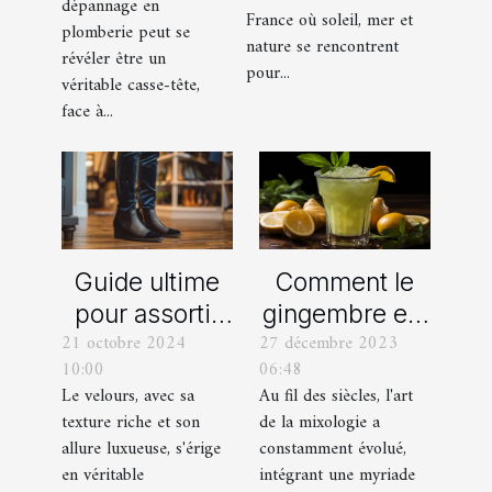
dépannage en
organisation
France où soleil, mer et
en plomberie
plomberie peut se
d’EVG et EVJF
nature se rencontrent
révéler être un
dans les
pour...
véritable casse-tête,
Bouches-du-
face à...
Rhône
Comment le
Guide ultime
gingembre est
pour assortir
27 décembre 2023
21 octobre 2024
devenu un
vos
06:48
10:00
ingrédient clé
chaussures
Au fil des siècles, l'art
Le velours, avec sa
dans la
avec des
de la mixologie a
texture riche et son
mixologie
pantalons en
constamment évolué,
allure luxueuse, s'érige
moderne
velours
intégrant une myriade
en véritable