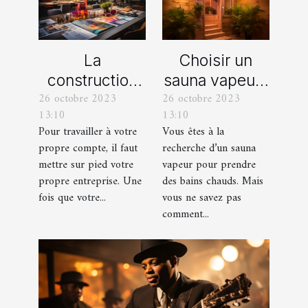
La
Choisir un
construction
sauna vapeur :
26 octobre 2023
26 octobre 2023
d’une identité
comment s’y
13:10
13:10
d’entreprise :
prendre ?
Pour travailler à votre
Vous êtes à la
que faut-il en
propre compte, il faut
recherche d’un sauna
savoir ?
mettre sur pied votre
vapeur pour prendre
propre entreprise. Une
des bains chauds. Mais
fois que votre...
vous ne savez pas
comment...