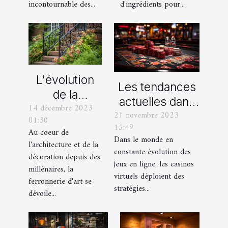
d'ingrédients pour...
incontournable des...
L'évolution
Les tendances
de la
actuelles dans
14 décembre 2023
ferronnerie
21 novembre 2023
les offres
01:30
d'art à travers
15:49
promotionnelles
Au coeur de
les siècles
Dans le monde en
l'architecture et de la
des casinos en
constante évolution des
décoration depuis des
ligne
jeux en ligne, les casinos
millénaires, la
virtuels déploient des
ferronnerie d'art se
stratégies...
dévoile...