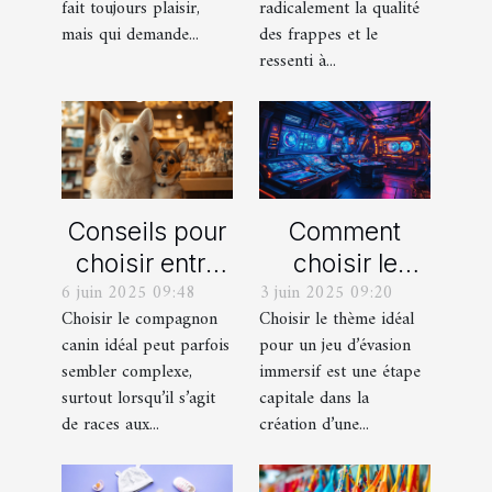
fait toujours plaisir,
radicalement la qualité
mais qui demande...
des frappes et le
ressenti à...
Conseils pour
Comment
choisir entre
choisir le
6 juin 2025 09:48
3 juin 2025 09:20
un berger
thème parfait
Choisir le compagnon
Choisir le thème idéal
blanc suisse
pour votre
canin idéal peut parfois
pour un jeu d’évasion
et un berger
prochain jeu
sembler complexe,
immersif est une étape
américain
d'évasion
surtout lorsqu’il s’agit
capitale dans la
miniature
immersif
de races aux...
création d’une...