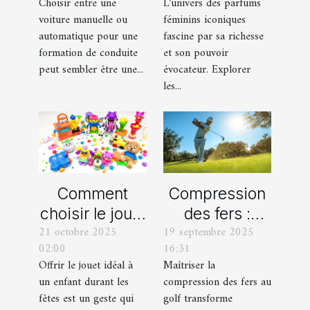
Choisir entre une
L’univers des parfums
automatique
leurs
voiture manuelle ou
féminins iconiques
pour votre
variations
automatique pour une
fascine par sa richesse
formation de
formation de conduite
et son pouvoir
peut sembler être une...
évocateur. Explorer
conduite ?
les...
Comment
Compression
choisir le jouet
des fers :
21 octobre 2025
19 septembre 2025
parfait pour
comment
02:00
16:31
chaque âge
obtenir des
Offrir le jouet idéal à
Maîtriser la
durant les
frappes plus
un enfant durant les
compression des fers au
fêtes ?
solides ?
fêtes est un geste qui
golf transforme