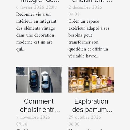
6 février 2026 22:07
2 décembre 2025
éléments
un jardin, une
Redonner vie à un
04:08
vintage dans
terrasse et un
intérieur en intégrant
Créer un espace
une décoration
balcon pour
des éléments vintage
extérieur adapté à ses
moderne ?
votre espace
dans une décoration
besoins peut
extérieur ?
moderne est un art
transformer son
qui...
quotidien et offrir un
véritable havre...
Comment
Exploration
choisir entre
des parfums
7 novembre 2025
29 octobre 2025
une voiture
féminins
09:56
06:00
manuelle ou
iconiques et