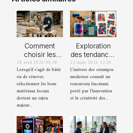
Comment
Exploration
choisir les
des tendances
28 avril 2026 00:38
23 mars 2026 12:20
meilleurs
actuelles en
Lorsqu'il s'agit de bâtir
L’univers des estampes
matériaux
estampes
ou de rénover,
modernes connaît un
locaux pour
modernes
sélectionner les bons
renouveau fascinant,
votre maison ?
matériaux locaux
porté par l’innovation
devient un enjeu
et la créativité des...
majeur...