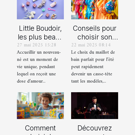
Little Boudoir,
Conseils pour
les plus beaux
choisir son
27 mai 2025 15:28
22 mai 2025 08:14
cadeaux de
maillot de bain
Accueillir un nouveau-
Le choix du maillot de
naissance
idéal pour l'été
né est un moment de
bain parfait pour l’été
personnalisés
vie unique, pendant
peut rapidement
!
lequel on reçoit une
devenir un casse-tête
dose d’amour...
tant les modèles,...
Comment
Découvrez