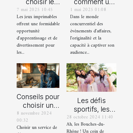
choisir le
comment un
7 mai 2025 10:45
1 mai 2025 01:08
meilleur jeu
spectacle de
Les jeux imprimables
Dans le monde
imprimable
magie
offrent une formidable
concurrentiel des
pour votre
transforme les
opportunité
événements d'affaires,
enfant
événements
d'apprentissage et de
l'originalité et la
professionnels
divertissement pour
capacité à captiver son
les...
audience...
Conseils pour
Les défis
choisir un
sportifs, les
8 novembre 2024
bon service
28 octobre 2024 11:40
incontournables
00:32
de
Ah, les Bouches-du-
de toute
Choisir un service de
dépannage
Rhône ! Un coin de