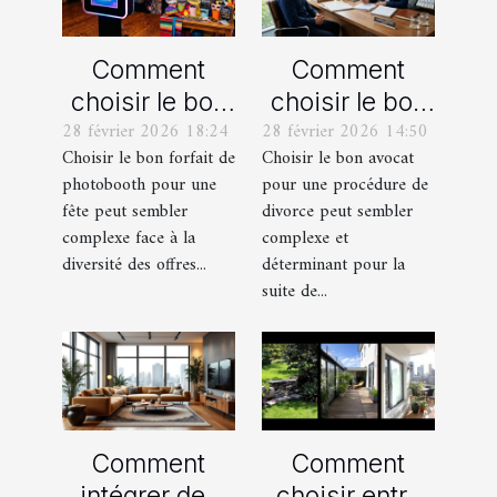
Comment
Comment
choisir le bon
choisir le bon
28 février 2026 18:24
28 février 2026 14:50
forfait de
avocat pour
Choisir le bon forfait de
Choisir le bon avocat
photobooth
votre
photobooth pour une
pour une procédure de
pour votre fête
procédure de
fête peut sembler
divorce peut sembler
divorce ?
complexe face à la
complexe et
diversité des offres...
déterminant pour la
suite de...
Comment
Comment
intégrer des
choisir entre