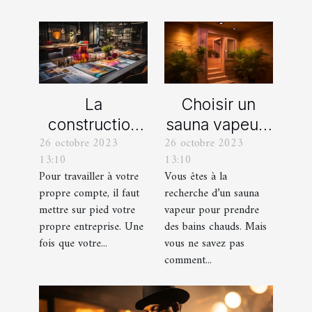
La
Choisir un
construction
sauna vapeur :
26 octobre 2023
26 octobre 2023
d’une identité
comment s’y
13:10
13:10
d’entreprise :
prendre ?
Pour travailler à votre
Vous êtes à la
que faut-il en
propre compte, il faut
recherche d’un sauna
savoir ?
mettre sur pied votre
vapeur pour prendre
propre entreprise. Une
des bains chauds. Mais
fois que votre...
vous ne savez pas
comment...