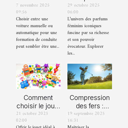
7 novembre 2025
29 octobre 2025
une voiture
féminins
09:56
06:00
manuelle ou
iconiques et
Choisir entre une
L’univers des parfums
automatique
leurs
voiture manuelle ou
féminins iconiques
pour votre
variations
automatique pour une
fascine par sa richesse
formation de
formation de conduite
et son pouvoir
peut sembler être une...
évocateur. Explorer
conduite ?
les...
Comment
Compression
choisir le jouet
des fers :
21 octobre 2025
19 septembre 2025
parfait pour
comment
02:00
16:31
chaque âge
obtenir des
Offrir le jouet idéal à
Maîtriser la