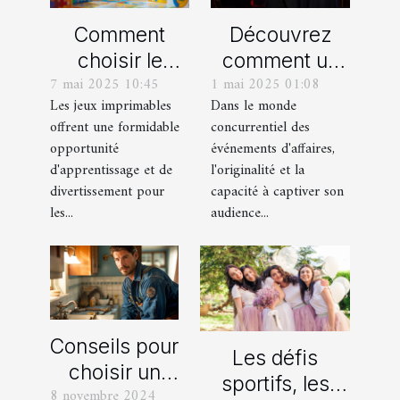
Comment
Découvrez
choisir le
comment un
7 mai 2025 10:45
1 mai 2025 01:08
meilleur jeu
spectacle de
Les jeux imprimables
Dans le monde
imprimable
magie
offrent une formidable
concurrentiel des
pour votre
transforme les
opportunité
événements d'affaires,
enfant
événements
d'apprentissage et de
l'originalité et la
professionnels
divertissement pour
capacité à captiver son
les...
audience...
Conseils pour
Les défis
choisir un
sportifs, les
8 novembre 2024
bon service