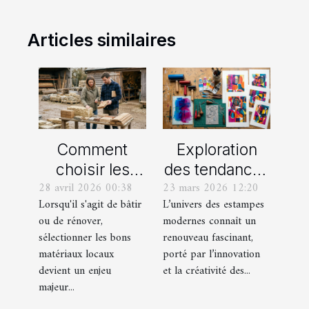
Articles similaires
Comment
Exploration
choisir les
des tendances
28 avril 2026 00:38
23 mars 2026 12:20
meilleurs
actuelles en
Lorsqu'il s'agit de bâtir
L’univers des estampes
matériaux
estampes
ou de rénover,
modernes connaît un
locaux pour
modernes
sélectionner les bons
renouveau fascinant,
votre maison ?
matériaux locaux
porté par l’innovation
devient un enjeu
et la créativité des...
majeur...