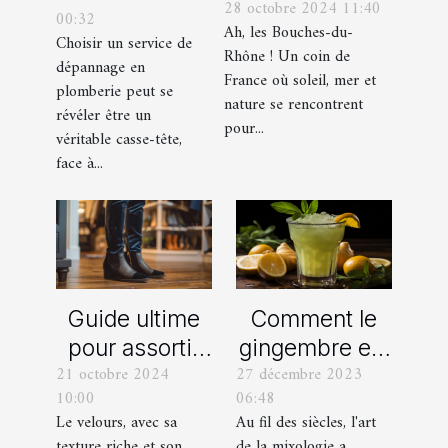
28 octobre 2024 11:40
incontournables
00:32
de
Ah, les Bouches-du-
de toute
Choisir un service de
dépannage
Rhône ! Un coin de
dépannage en
organisation
France où soleil, mer et
en plomberie
plomberie peut se
d’EVG et EVJF
nature se rencontrent
révéler être un
dans les
pour...
véritable casse-tête,
Bouches-du-
face à...
Rhône
Comment le
Guide ultime
gingembre est
pour assortir
27 décembre 2023
21 octobre 2024
devenu un
vos
06:48
10:00
ingrédient clé
chaussures
Au fil des siècles, l'art
Le velours, avec sa
dans la
avec des
de la mixologie a
texture riche et son