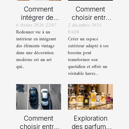
Comment
Comment
intégrer des
choisir entre
6 février 2026 22:07
2 décembre 2025
éléments
un jardin, une
Redonner vie à un
04:08
vintage dans
terrasse et un
intérieur en intégrant
Créer un espace
une décoration
balcon pour
des éléments vintage
extérieur adapté à ses
moderne ?
votre espace
dans une décoration
besoins peut
extérieur ?
moderne est un art
transformer son
qui...
quotidien et offrir un
véritable havre...
Comment
Exploration
choisir entre
des parfums