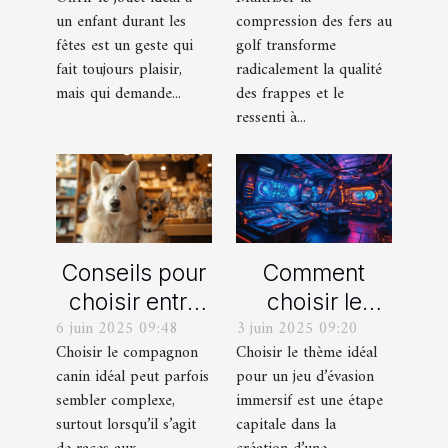
durant les
frappes plus
un enfant durant les
compression des fers au
fêtes ?
solides ?
fêtes est un geste qui
golf transforme
fait toujours plaisir,
radicalement la qualité
mais qui demande...
des frappes et le
ressenti à...
Conseils pour
Comment
choisir entre
choisir le
6 juin 2025 09:48
3 juin 2025 09:20
un berger
thème parfait
Choisir le compagnon
Choisir le thème idéal
blanc suisse
pour votre
canin idéal peut parfois
pour un jeu d’évasion
et un berger
prochain jeu
sembler complexe,
immersif est une étape
américain
d'évasion
surtout lorsqu’il s’agit
capitale dans la
miniature
immersif