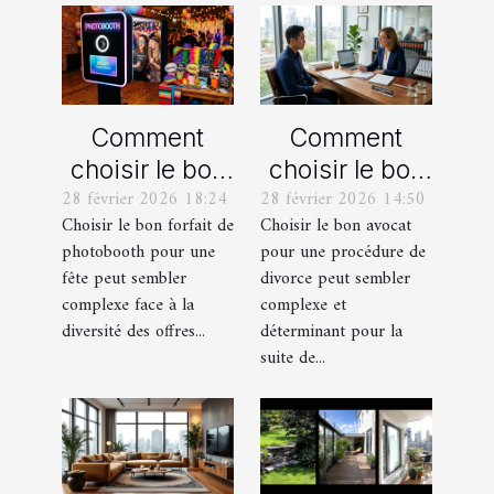
Comment
Comment
choisir le bon
choisir le bon
28 février 2026 18:24
28 février 2026 14:50
forfait de
avocat pour
Choisir le bon forfait de
Choisir le bon avocat
photobooth
votre
photobooth pour une
pour une procédure de
pour votre fête
procédure de
fête peut sembler
divorce peut sembler
divorce ?
complexe face à la
complexe et
diversité des offres...
déterminant pour la
suite de...