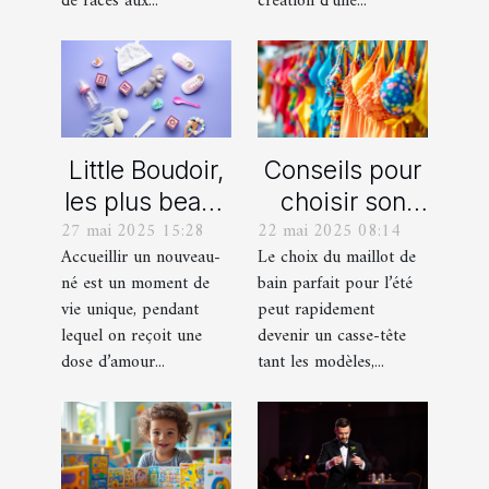
de races aux...
création d’une...
Little Boudoir,
Conseils pour
les plus beaux
choisir son
27 mai 2025 15:28
22 mai 2025 08:14
cadeaux de
maillot de bain
Accueillir un nouveau-
Le choix du maillot de
naissance
idéal pour l'été
né est un moment de
bain parfait pour l’été
personnalisés
vie unique, pendant
peut rapidement
!
lequel on reçoit une
devenir un casse-tête
dose d’amour...
tant les modèles,...