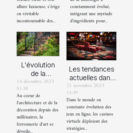
mixologie
pantalons en
constamment évolué,
allure luxueuse, s'érige
moderne
velours
intégrant une myriade
en véritable
d'ingrédients pour...
incontournable des...
L'évolution
Les tendances
de la
actuelles dans
14 décembre 2023
ferronnerie
21 novembre 2023
les offres
01:30
d'art à travers
15:49
promotionnelles
Au coeur de
les siècles
Dans le monde en
l'architecture et de la
des casinos en
constante évolution des
décoration depuis des
ligne
jeux en ligne, les casinos
millénaires, la
virtuels déploient des
ferronnerie d'art se
stratégies...
dévoile...